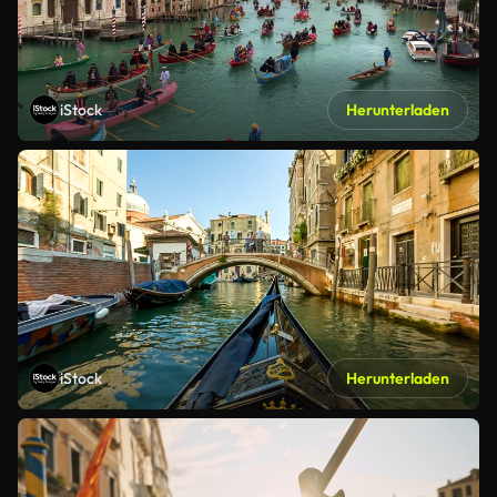
iStock
Herunterladen
iStock
Herunterladen