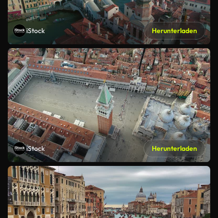
iStock
Herunterladen
iStock
Herunterladen