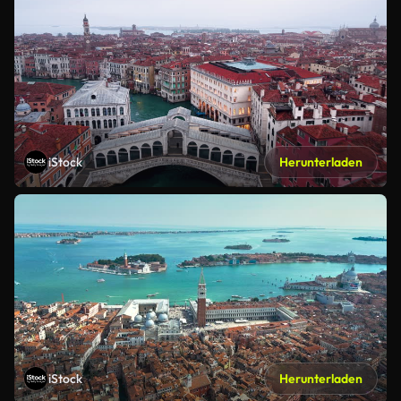
iStock
Herunterladen
iStock
Herunterladen