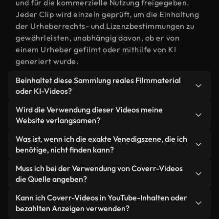
und für die kommerzielle Nutzung freigegeben.
Jeder Clip wird einzeln geprüft, um die Einhaltung
der Urheberrechts- und Lizenzbestimmungen zu
gewährleisten, unabhängig davon, ob er von
einem Urheber gefilmt oder mithilfe von KI
generiert wurde.
Beinhaltet diese Sammlung reales Filmmaterial
oder KI-Videos?
Beides. Es handelt sich um eine Hybridbibliothek
Wird die Verwendung dieser Videos meine
aus realen, von Menschen aufgenommenen
Website verlangsamen?
Filmaufnahmen zum Thema Venedig und KI-
Nicht, wenn Sie unsere optimierten Versionen
Was ist, wenn ich die exakte Venedigszene, die ich
generierten Videos. Jedes Video ist eindeutig
wählen. Wir bieten schlanke, webfähige Formate,
benötige, nicht finden kann?
beschriftet, sodass Sie immer wissen, was Sie
die für die Hintergrundverarbeitung entwickelt
verwenden.
Mit Coverr AI Studio erstellen Sie im
Muss ich bei der Verwendung von Coverr-Videos
wurden – so bleibt die Qualität hoch, während
Handumdrehen ein solches Video. Beschreiben Sie
die Quelle angeben?
gleichzeitig die Ladezeiten minimiert und
einfach die Szene – zum Beispiel "Venedig bei
Kennzahlen wie LCP verbessert werden.
Eine Namensnennung ist nicht erforderlich. Alle
Kann ich Coverr-Videos in YouTube-Inhalten oder
Sonnenuntergang" – und das Studio generiert
Videos in unserer Stockbibliothek sind lizenzfrei
bezahlten Anzeigen verwenden?
innerhalb von Sekunden ein individuelles Video für
und können ohne Nennung des Urhebers