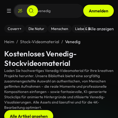
Anmelden
Alle anzeigen
Coverr+
Die Natur
Menschen
Liebe & Beziehungen
F
Heim
Stock-Videomaterial
Venedig
Kostenloses Venedig-
Stockvideomaterial
Laden Sie hochwertiges Venedig-Videomaterial für Ihre kreativen
Projekte herunter. Unsere Bibliothek bietet eine sorgfältig
zusammengestellte Auswahl an authentischen, von Menschen
gefilmten Aufnahmen – die reale Momente und professionelle
Kompositionen einfangen – sowie fantasievolle, KI-generierte
Stockclips für animierte Hintergründe und stilisierte Venedig-
Visualisierungen. Alle Assets sind lizenzfrei und für die 4K-
Bearbeitung optimiert.
Alle Artikel ansehen