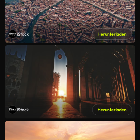
iStock
Herunterladen
iStock
Herunterladen