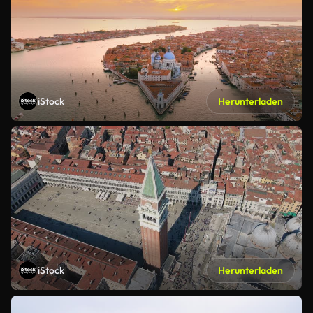
iStock
Herunterladen
iStock
Herunterladen