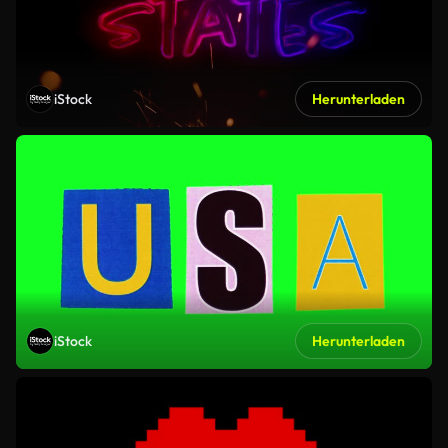
iStock
Herunterladen
iStock
Herunterladen