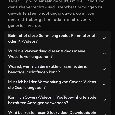
Jeder Clip wird einzeln geprüft, um die Einhaltung
der Urheberrechts- und Lizenzbestimmungen zu
gewährleisten, unabhängig davon, ob er von
einem Urheber gefilmt oder mithilfe von KI
generiert wurde.
Beinhaltet diese Sammlung reales Filmmaterial
oder KI-Videos?
Beides. Es handelt sich um eine Hybridbibliothek
Wird die Verwendung dieser Videos meine
aus realen, von Menschen aufgenommenen
Website verlangsamen?
Filmaufnahmen zum Thema uns und KI-
Nicht, wenn Sie unsere optimierten Versionen
Was ist, wenn ich die exakte unsszene, die ich
generierten Videos. Jedes Video ist eindeutig
wählen. Wir bieten schlanke, webfähige Formate,
benötige, nicht finden kann?
beschriftet, sodass Sie immer wissen, was Sie
die für die Hintergrundverarbeitung entwickelt
verwenden.
Mit Coverr AI Studio erstellen Sie im
Muss ich bei der Verwendung von Coverr-Videos
wurden – so bleibt die Qualität hoch, während
Handumdrehen ein solches Video. Beschreiben Sie
die Quelle angeben?
gleichzeitig die Ladezeiten minimiert und
einfach die Szene – zum Beispiel "uns bei
Kennzahlen wie LCP verbessert werden.
Eine Namensnennung ist nicht erforderlich. Alle
Kann ich Coverr-Videos in YouTube-Inhalten oder
Sonnenuntergang" – und das Studio generiert
Videos in unserer Stockbibliothek sind lizenzfrei
bezahlten Anzeigen verwenden?
innerhalb von Sekunden ein individuelles Video für
und können ohne Nennung des Urhebers
Sie, das unseren Lizenzbestimmungen entspricht.
Ja. Sämtliches Stockmaterial von Coverr darf in
Wird bei kostenlosen Stockvideo-Downloads ein
verwendet werden – wir freuen uns aber immer