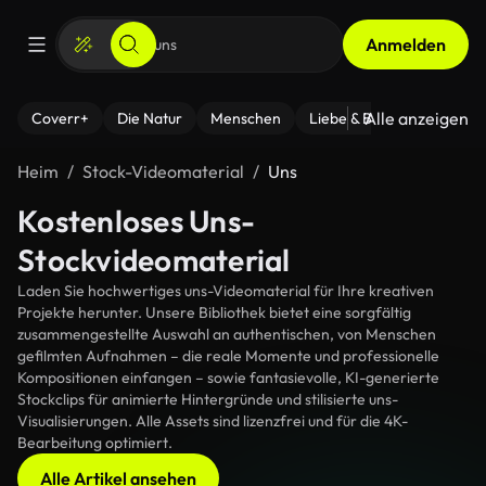
Anmelden
Alle anzeigen
Coverr+
Die Natur
Menschen
Liebe & Beziehungen
F
Heim
Stock-Videomaterial
Uns
Kostenloses Uns-
Stockvideomaterial
Laden Sie hochwertiges uns-Videomaterial für Ihre kreativen
Projekte herunter. Unsere Bibliothek bietet eine sorgfältig
zusammengestellte Auswahl an authentischen, von Menschen
gefilmten Aufnahmen – die reale Momente und professionelle
Kompositionen einfangen – sowie fantasievolle, KI-generierte
Stockclips für animierte Hintergründe und stilisierte uns-
Visualisierungen. Alle Assets sind lizenzfrei und für die 4K-
Bearbeitung optimiert.
Alle Artikel ansehen