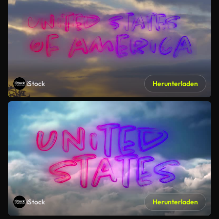
iStock
Herunterladen
iStock
Herunterladen