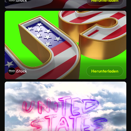
iStock
Herunterladen
iStock
Herunterladen