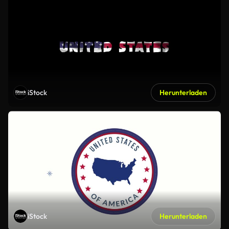
iStock
Herunterladen
iStock
Herunterladen