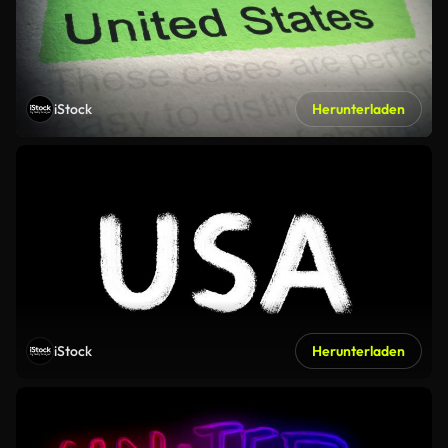
iStock
Herunterladen
iStock
Herunterladen