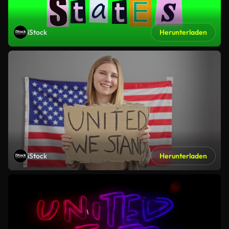
iStock
Herunterladen
iStock
Herunterladen