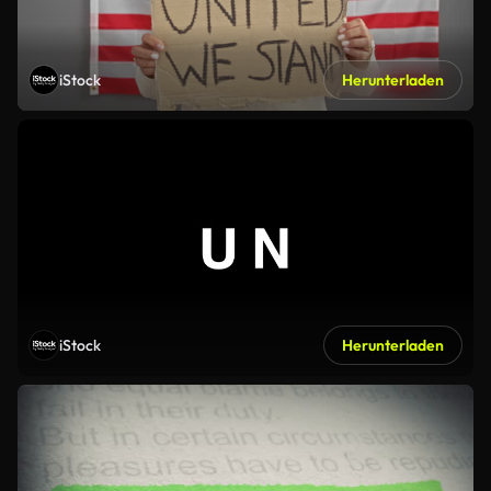
iStock
Herunterladen
iStock
Herunterladen