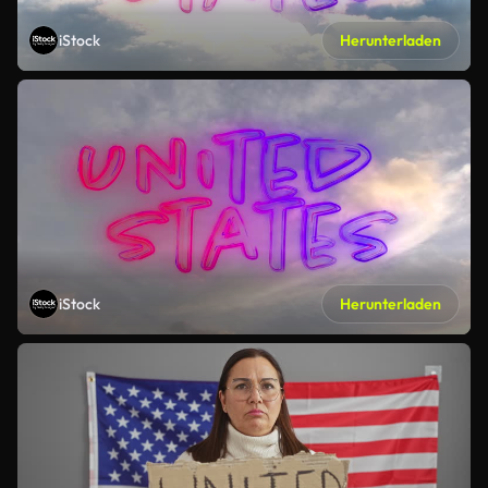
iStock
Herunterladen
iStock
Herunterladen