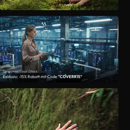
Gesponsert von iStock
Exklusiv: -15% Rabatt mit Code
"COVERR15"