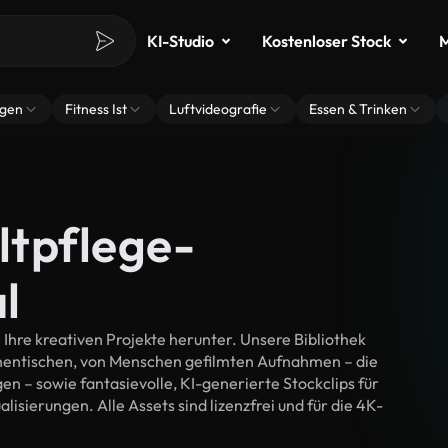
KI-Studio
Kostenloser Stock
M
ngen
Fitness Ist
Luftvideografie
Essen & Trinken
ltpflege-
l
hre kreativen Projekte herunter. Unsere Bibliothek
thentischen, von Menschen gefilmten Aufnahmen – die
n – sowie fantasievolle, KI-generierte Stockclips für
isierungen. Alle Assets sind lizenzfrei und für die 4K-