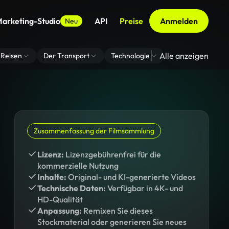
arketing-Studio
API
Preise
Anmelden
Neu
Alle anzeigen
Reisen
Der Transport
Technologie
Zoom Virtuelle H
Zusammenfassung der Filmsammlung
Lizenz:
Lizenzgebührenfrei für die
kommerzielle Nutzung
Inhalte:
Original- und KI-generierte Videos
Technische Daten:
Verfügbar in 4K- und
HD-Qualität
Anpassung:
Remixen Sie dieses
Stockmaterial oder generieren Sie neues