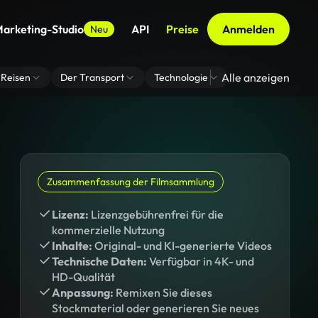
arketing-Studio
API
Preise
Anmelden
Neu
Alle anzeigen
Reisen
Der Transport
Technologie
Zoom Virtuelle H
Zusammenfassung der Filmsammlung
Lizenz:
Lizenzgebührenfrei für die
kommerzielle Nutzung
Inhalte:
Original- und KI-generierte Videos
Technische Daten:
Verfügbar in 4K- und
HD-Qualität
Anpassung:
Remixen Sie dieses
Stockmaterial oder generieren Sie neues