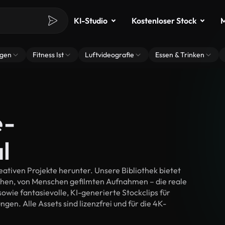
KI-Studio
Kostenloser Stock
M
ngen
Fitness Ist
Luftvideografie
Essen & Trinken
e-
l
ativen Projekte herunter. Unsere Bibliothek bietet
chen, von Menschen gefilmten Aufnahmen – die reale
wie fantasievolle, KI-generierte Stockclips für
gen. Alle Assets sind lizenzfrei und für die 4K-