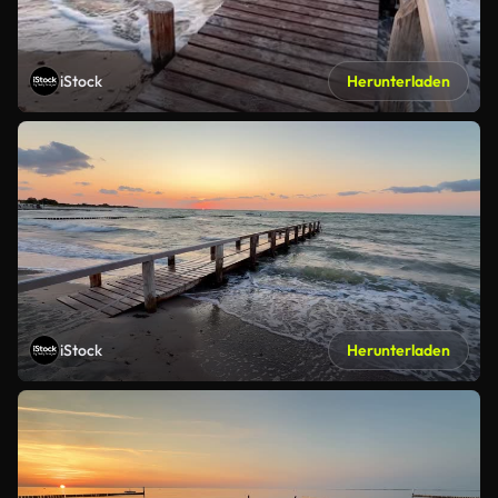
iStock
Herunterladen
iStock
Herunterladen