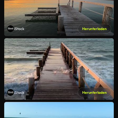
iStock
Herunterladen
iStock
Herunterladen