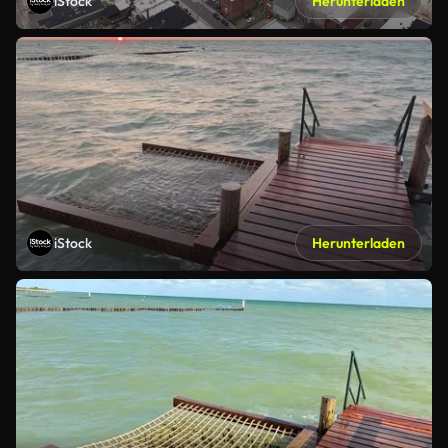
iStock
Herunterladen
iStock
Herunterladen