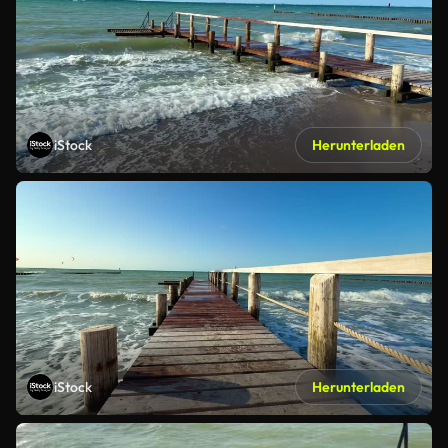
iStock
Herunterladen
iStock
Herunterladen