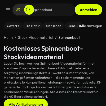
Anmelden
Alle anzeigen
Coverr+
Die Natur
Menschen
Liebe & Beziehungen
F
Heim
Stock-Videomaterial
Spinnenboot
Kostenloses Spinnenboot-
Stockvideomaterial
Laden Sie hochwertiges Spinnenboot-Videomaterial für Ihre
kreativen Projekte herunter. Unsere Bibliothek bietet eine
sorgfältig zusammengestellte Auswahl an authentischen, von
Menschen gefilmten Aufnahmen – die reale Momente und
professionelle Kompositionen einfangen – sowie fantasievolle, KI-
generierte Stockclips für animierte Hintergründe und stilisierte
Spinnenboot-Visualisierungen. Alle Assets sind lizenzfrei und für
die 4K-Bearbeitung optimiert.
Alle Artikel ansehen