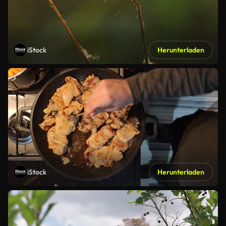
iStock
Herunterladen
iStock
Herunterladen