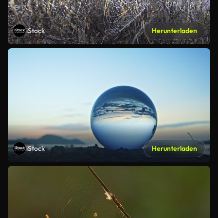
iStock
Herunterladen
iStock
Herunterladen