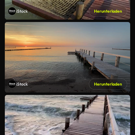
iStock
Herunterladen
iStock
Herunterladen