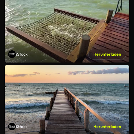
iStock
Herunterladen
iStock
Herunterladen