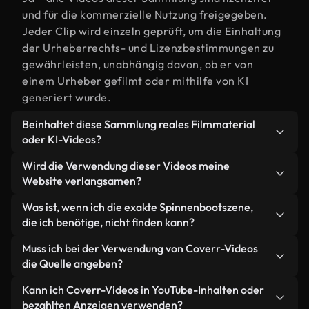
und für die kommerzielle Nutzung freigegeben.
Jeder Clip wird einzeln geprüft, um die Einhaltung
der Urheberrechts- und Lizenzbestimmungen zu
gewährleisten, unabhängig davon, ob er von
einem Urheber gefilmt oder mithilfe von KI
generiert wurde.
Beinhaltet diese Sammlung reales Filmmaterial
oder KI-Videos?
Beides. Es handelt sich um eine Hybridbibliothek
Wird die Verwendung dieser Videos meine
aus realen, von Menschen aufgenommenen
Website verlangsamen?
Filmaufnahmen zum Thema Spinnenboot und KI-
Nicht, wenn Sie unsere optimierten Versionen
Was ist, wenn ich die exakte Spinnenbootszene,
generierten Videos. Jedes Video ist eindeutig
wählen. Wir bieten schlanke, webfähige Formate,
die ich benötige, nicht finden kann?
beschriftet, sodass Sie immer wissen, was Sie
die für die Hintergrundverarbeitung entwickelt
verwenden.
Mit Coverr AI Studio erstellen Sie im
Muss ich bei der Verwendung von Coverr-Videos
wurden – so bleibt die Qualität hoch, während
Handumdrehen ein solches Video. Beschreiben Sie
die Quelle angeben?
gleichzeitig die Ladezeiten minimiert und
einfach die Szene – zum Beispiel "Spinnenboot bei
Kennzahlen wie LCP verbessert werden.
Eine Namensnennung ist nicht erforderlich. Alle
Kann ich Coverr-Videos in YouTube-Inhalten oder
Sonnenuntergang" – und das Studio generiert
Videos in unserer Stockbibliothek sind lizenzfrei
bezahlten Anzeigen verwenden?