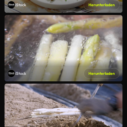
iStock
Herunterladen
iStock
Herunterladen