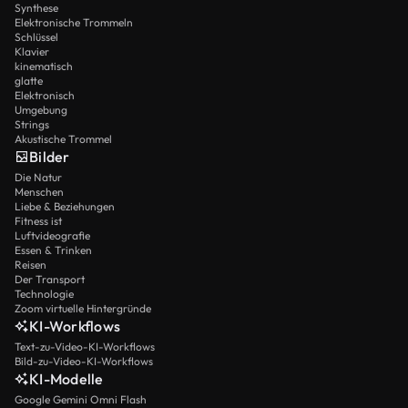
Synthese
Elektronische Trommeln
Schlüssel
Klavier
kinematisch
glatte
Elektronisch
Umgebung
Strings
Akustische Trommel
Bilder
Die Natur
Menschen
Liebe & Beziehungen
Fitness ist
Luftvideografie
Essen & Trinken
Reisen
Der Transport
Technologie
Zoom virtuelle Hintergründe
KI-Workflows
Text-zu-Video-KI-Workflows
Bild-zu-Video-KI-Workflows
KI-Modelle
Google Gemini Omni Flash