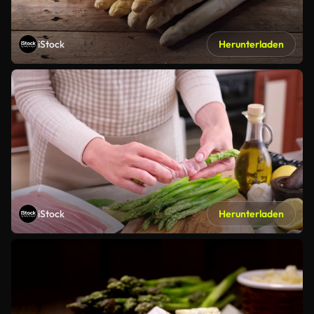
iStock
Herunterladen
iStock
Herunterladen