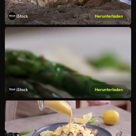
iStock
Herunterladen
iStock
Herunterladen