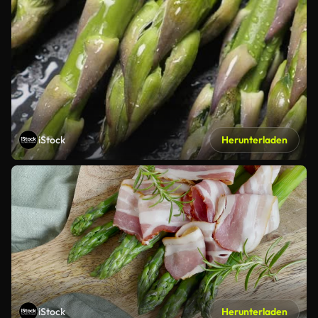
iStock
Herunterladen
iStock
Herunterladen