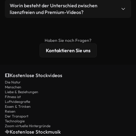
weiterverbreiten.
Ja. Sie dürfen unsere Videos gerne kürzen,
Worin besteht der Unterschied zwischen
Videomaterial.
bearbeiten oder neu zusammenstellen. Achten Sie
lizenzfreien und Premium-Videos?
nur darauf, dass das Endprodukt unserer Lizenz
Lizenzfreie Videos beinhalten kommerzielle
entspricht und nicht als ungeschnittenes
Nutzungsrechte, während Premium-Inhalte
Stockmaterial weiterverbreitet wird.
exklusives Filmmaterial, 4K-Auflösung und
Haben Sie noch Fragen?
erweiterten Lizenzschutz bieten.
Kontaktieren Sie uns
Kostenlose Stockvideos
Die Natur
Menschen
Liebe & Beziehungen
Fitness ist
Luftvideografie
Essen & Trinken
Reisen
Der Transport
Technologie
Zoom virtuelle Hintergründe
Kostenlose Stockmusik