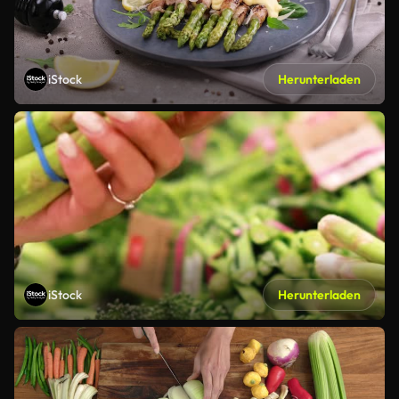
iStock
Herunterladen
iStock
Herunterladen