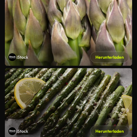
iStock
Herunterladen
iStock
Herunterladen