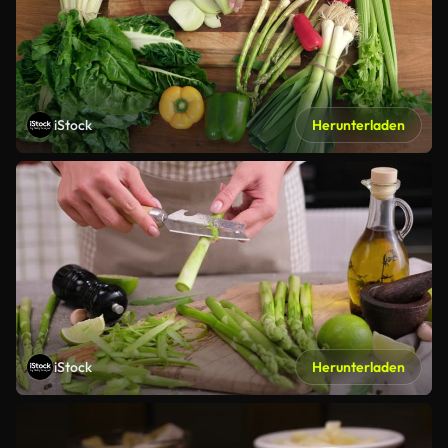
iStock
Herunterladen
iStock
Herunterladen