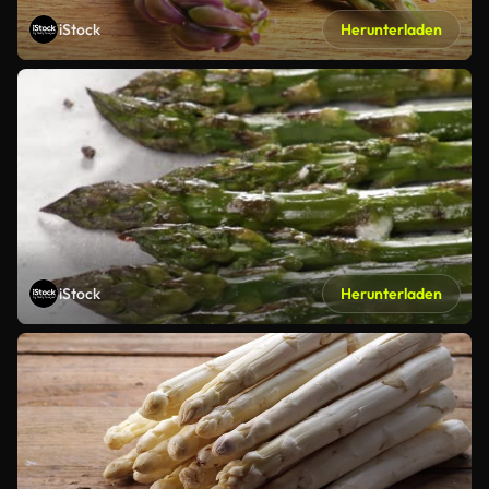
iStock
Herunterladen
iStock
Herunterladen