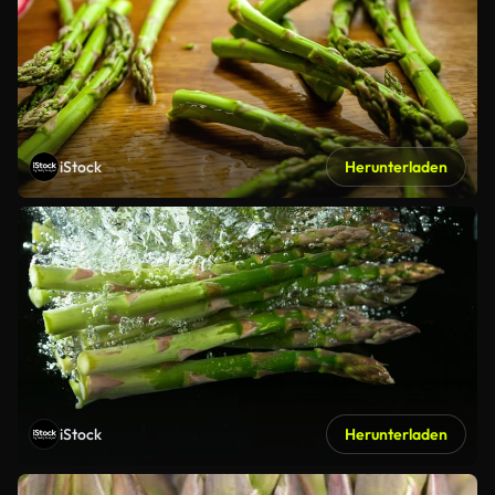
iStock
Herunterladen
iStock
Herunterladen