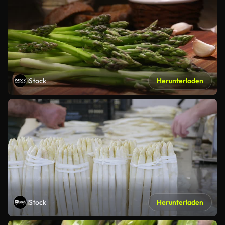
iStock
Herunterladen
iStock
Herunterladen