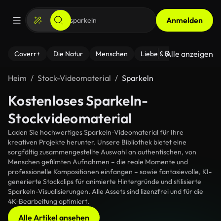
Anmelden
Alle anzeigen
Coverr+
Die Natur
Menschen
Liebe & Beziehungen
F
Heim
Stock-Videomaterial
Sparkeln
Kostenloses Sparkeln-
Stockvideomaterial
Laden Sie hochwertiges Sparkeln-Videomaterial für Ihre
kreativen Projekte herunter. Unsere Bibliothek bietet eine
sorgfältig zusammengestellte Auswahl an authentischen, von
Menschen gefilmten Aufnahmen – die reale Momente und
professionelle Kompositionen einfangen – sowie fantasievolle, KI-
generierte Stockclips für animierte Hintergründe und stilisierte
Sparkeln-Visualisierungen. Alle Assets sind lizenzfrei und für die
4K-Bearbeitung optimiert.
Alle Artikel ansehen