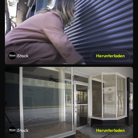
iStock
Herunterladen
iStock
Herunterladen