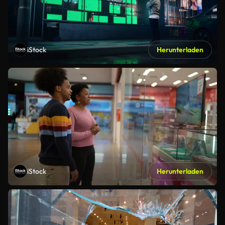
iStock
Herunterladen
iStock
Herunterladen