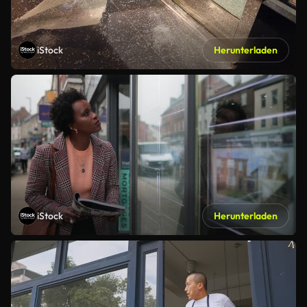
iStock
Herunterladen
iStock
Herunterladen