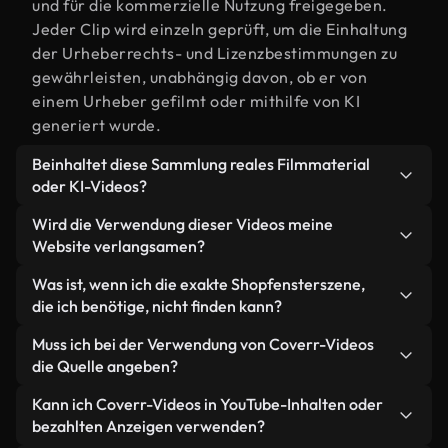
und für die kommerzielle Nutzung freigegeben.
Jeder Clip wird einzeln geprüft, um die Einhaltung
der Urheberrechts- und Lizenzbestimmungen zu
gewährleisten, unabhängig davon, ob er von
einem Urheber gefilmt oder mithilfe von KI
generiert wurde.
Beinhaltet diese Sammlung reales Filmmaterial
oder KI-Videos?
Beides. Es handelt sich um eine Hybridbibliothek
Wird die Verwendung dieser Videos meine
aus realen, von Menschen aufgenommenen
Website verlangsamen?
Filmaufnahmen zum Thema Shopfenster und KI-
Nicht, wenn Sie unsere optimierten Versionen
Was ist, wenn ich die exakte Shopfensterszene,
generierten Videos. Jedes Video ist eindeutig
wählen. Wir bieten schlanke, webfähige Formate,
die ich benötige, nicht finden kann?
beschriftet, sodass Sie immer wissen, was Sie
die für die Hintergrundverarbeitung entwickelt
verwenden.
Mit Coverr AI Studio erstellen Sie im
Muss ich bei der Verwendung von Coverr-Videos
wurden – so bleibt die Qualität hoch, während
Handumdrehen ein solches Video. Beschreiben Sie
die Quelle angeben?
gleichzeitig die Ladezeiten minimiert und
einfach die Szene – zum Beispiel "Shopfenster bei
Kennzahlen wie LCP verbessert werden.
Eine Namensnennung ist nicht erforderlich. Alle
Kann ich Coverr-Videos in YouTube-Inhalten oder
Sonnenuntergang" – und das Studio generiert
Videos in unserer Stockbibliothek sind lizenzfrei
bezahlten Anzeigen verwenden?
innerhalb von Sekunden ein individuelles Video für
und können ohne Nennung des Urhebers