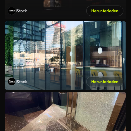
iStock
Herunterladen
iStock
Herunterladen