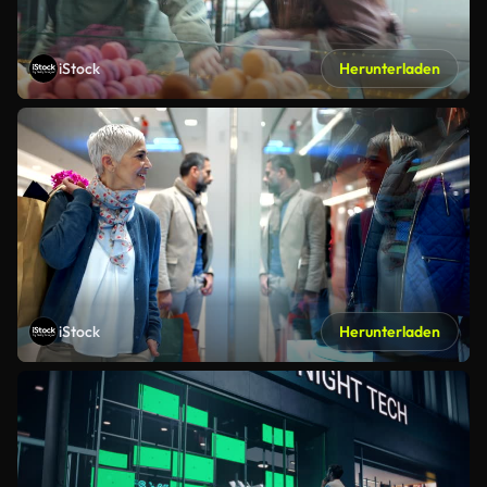
iStock
Herunterladen
iStock
Herunterladen