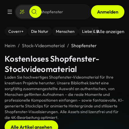
Anmelden
Alle anzeigen
Coverr+
Die Natur
Menschen
Liebe & Beziehungen
F
Heim
Stock-Videomaterial
Shopfenster
Kostenloses Shopfenster-
Stockvideomaterial
Laden Sie hochwertiges Shopfenster-Videomaterial für Ihre
kreativen Projekte herunter. Unsere Bibliothek bietet eine
sorgfältig zusammengestellte Auswahl an authentischen, von
Menschen gefilmten Aufnahmen – die reale Momente und
professionelle Kompositionen einfangen – sowie fantasievolle, KI-
generierte Stockclips für animierte Hintergründe und stilisierte
Shopfenster-Visualisierungen. Alle Assets sind lizenzfrei und für
die 4K-Bearbeitung optimiert.
Alle Artikel ansehen