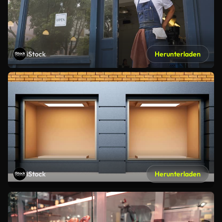
iStock
Herunterladen
iStock
Herunterladen