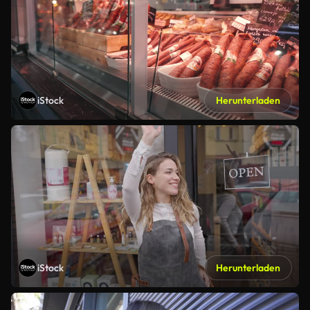
iStock
Herunterladen
iStock
Herunterladen