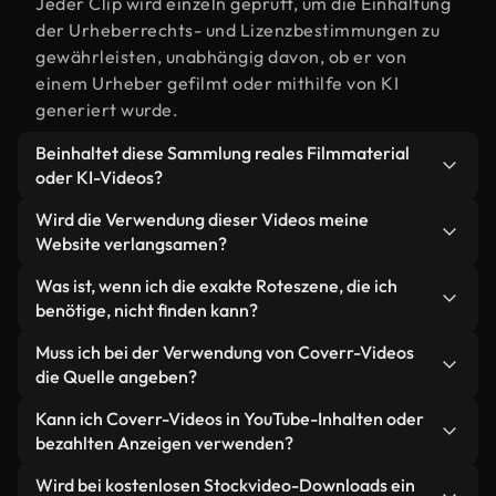
Jeder Clip wird einzeln geprüft, um die Einhaltung
der Urheberrechts- und Lizenzbestimmungen zu
gewährleisten, unabhängig davon, ob er von
einem Urheber gefilmt oder mithilfe von KI
generiert wurde.
Beinhaltet diese Sammlung reales Filmmaterial
oder KI-Videos?
Beides. Es handelt sich um eine Hybridbibliothek
Wird die Verwendung dieser Videos meine
aus realen, von Menschen aufgenommenen
Website verlangsamen?
Filmaufnahmen zum Thema Rote und KI-
Nicht, wenn Sie unsere optimierten Versionen
Was ist, wenn ich die exakte Roteszene, die ich
generierten Videos. Jedes Video ist eindeutig
wählen. Wir bieten schlanke, webfähige Formate,
benötige, nicht finden kann?
beschriftet, sodass Sie immer wissen, was Sie
die für die Hintergrundverarbeitung entwickelt
verwenden.
Mit Coverr AI Studio erstellen Sie im
Muss ich bei der Verwendung von Coverr-Videos
wurden – so bleibt die Qualität hoch, während
Handumdrehen ein solches Video. Beschreiben Sie
die Quelle angeben?
gleichzeitig die Ladezeiten minimiert und
einfach die Szene – zum Beispiel "Rote bei
Kennzahlen wie LCP verbessert werden.
Eine Namensnennung ist nicht erforderlich. Alle
Kann ich Coverr-Videos in YouTube-Inhalten oder
Sonnenuntergang" – und das Studio generiert
Videos in unserer Stockbibliothek sind lizenzfrei
bezahlten Anzeigen verwenden?
innerhalb von Sekunden ein individuelles Video für
und können ohne Nennung des Urhebers
Sie, das unseren Lizenzbestimmungen entspricht.
Ja. Sämtliches Stockmaterial von Coverr darf in
Wird bei kostenlosen Stockvideo-Downloads ein
verwendet werden – wir freuen uns aber immer