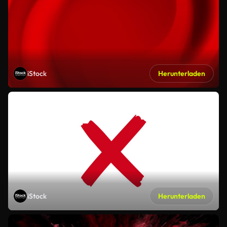
iStock
Herunterladen
iStock
Herunterladen