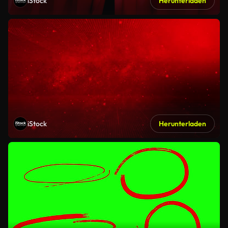
iStock
Herunterladen
iStock
Herunterladen