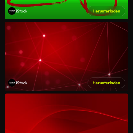
iStock
Herunterladen
iStock
Herunterladen