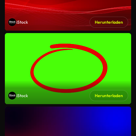
iStock
Herunterladen
iStock
Herunterladen