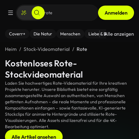
Anmelden
Alle anzeigen
Coverr+
Die Natur
Menschen
Liebe & Beziehungen
F
Heim
Stock-Videomaterial
Rote
Kostenloses Rote-
Stockvideomaterial
Laden Sie hochwertiges Rote-Videomaterial für Ihre kreativen
Projekte herunter. Unsere Bibliothek bietet eine sorgfältig
zusammengestellte Auswahl an authentischen, von Menschen
gefilmten Aufnahmen – die reale Momente und professionelle
Kompositionen einfangen – sowie fantasievolle, KI-generierte
Stockclips für animierte Hintergründe und stilisierte Rote-
Visualisierungen. Alle Assets sind lizenzfrei und für die 4K-
Bearbeitung optimiert.
Alle Artikel ansehen