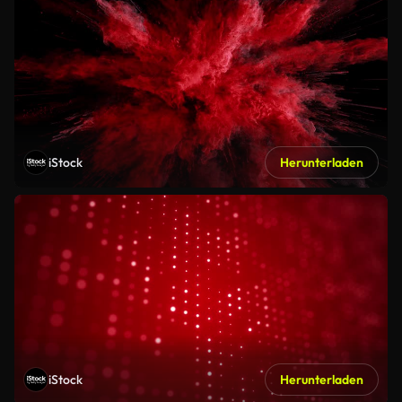
iStock
Herunterladen
iStock
Herunterladen