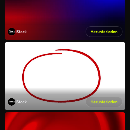
iStock
Herunterladen
iStock
Herunterladen