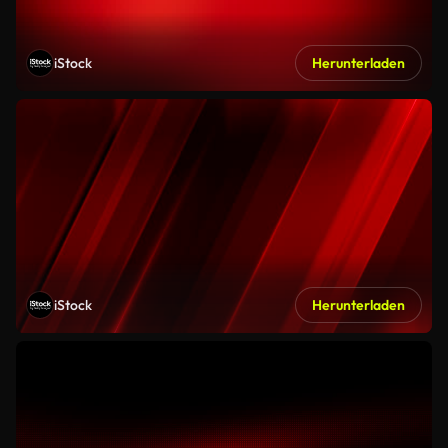
iStock
Herunterladen
iStock
Herunterladen