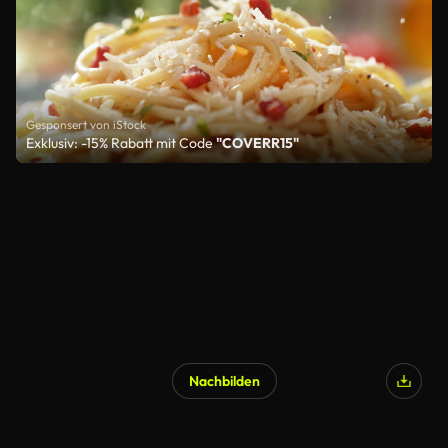
Gesponsert von iStock
Exklusiv: -15% Rabatt mit Code
"COVERR15"
Nachbilden