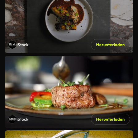
iStock
Herunterladen
iStock
Herunterladen