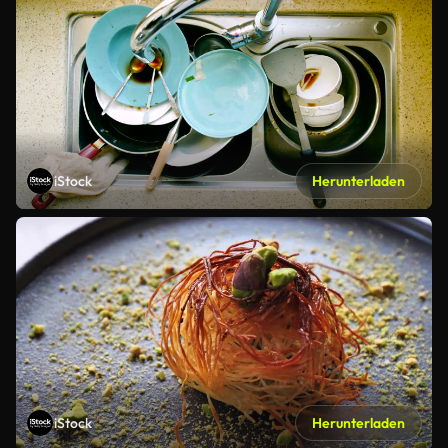
iStock
Herunterladen
iStock
Herunterladen