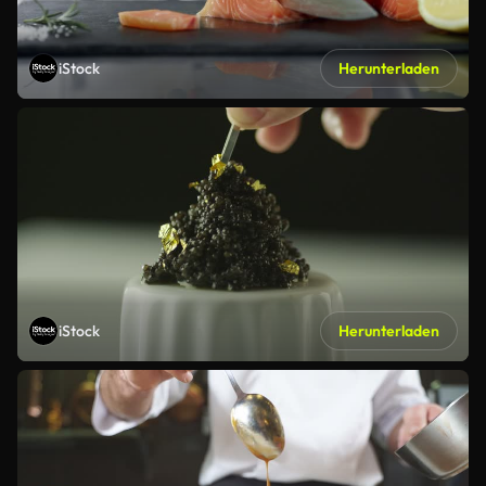
iStock
Herunterladen
iStock
Herunterladen