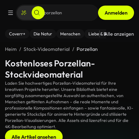
Anmelden
Alle anzeigen
Coverr+
Die Natur
Menschen
Liebe & Beziehungen
F
Heim
Stock-Videomaterial
Porzellan
Kostenloses Porzellan-
Stockvideomaterial
Laden Sie hochwertiges Porzellan-Videomaterial für Ihre
kreativen Projekte herunter. Unsere Bibliothek bietet eine
sorgfältig zusammengestellte Auswahl an authentischen, von
Menschen gefilmten Aufnahmen – die reale Momente und
professionelle Kompositionen einfangen – sowie fantasievolle, KI-
generierte Stockclips für animierte Hintergründe und stilisierte
Porzellan-Visualisierungen. Alle Assets sind lizenzfrei und für die
4K-Bearbeitung optimiert.
Alle Artikel ansehen