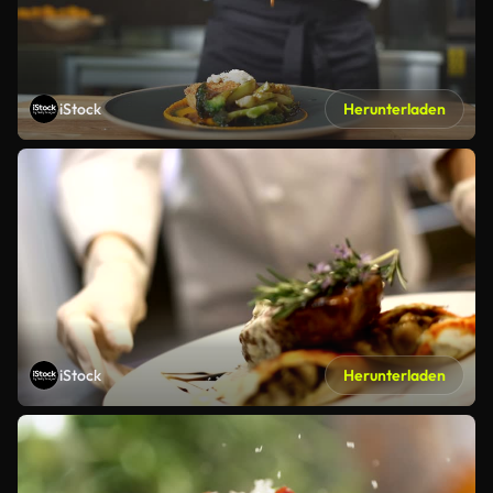
iStock
Herunterladen
iStock
Herunterladen