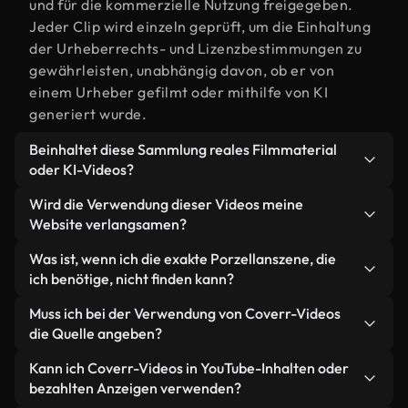
und für die kommerzielle Nutzung freigegeben.
Jeder Clip wird einzeln geprüft, um die Einhaltung
der Urheberrechts- und Lizenzbestimmungen zu
gewährleisten, unabhängig davon, ob er von
einem Urheber gefilmt oder mithilfe von KI
generiert wurde.
Beinhaltet diese Sammlung reales Filmmaterial
oder KI-Videos?
Beides. Es handelt sich um eine Hybridbibliothek
Wird die Verwendung dieser Videos meine
aus realen, von Menschen aufgenommenen
Website verlangsamen?
Filmaufnahmen zum Thema Porzellan und KI-
Nicht, wenn Sie unsere optimierten Versionen
Was ist, wenn ich die exakte Porzellanszene, die
generierten Videos. Jedes Video ist eindeutig
wählen. Wir bieten schlanke, webfähige Formate,
ich benötige, nicht finden kann?
beschriftet, sodass Sie immer wissen, was Sie
die für die Hintergrundverarbeitung entwickelt
verwenden.
Mit Coverr AI Studio erstellen Sie im
Muss ich bei der Verwendung von Coverr-Videos
wurden – so bleibt die Qualität hoch, während
Handumdrehen ein solches Video. Beschreiben Sie
die Quelle angeben?
gleichzeitig die Ladezeiten minimiert und
einfach die Szene – zum Beispiel "Porzellan bei
Kennzahlen wie LCP verbessert werden.
Eine Namensnennung ist nicht erforderlich. Alle
Kann ich Coverr-Videos in YouTube-Inhalten oder
Sonnenuntergang" – und das Studio generiert
Videos in unserer Stockbibliothek sind lizenzfrei
bezahlten Anzeigen verwenden?
innerhalb von Sekunden ein individuelles Video für
und können ohne Nennung des Urhebers