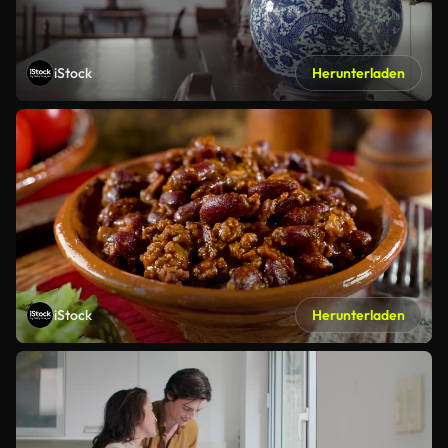
iStock
Herunterladen
iStock
Herunterladen