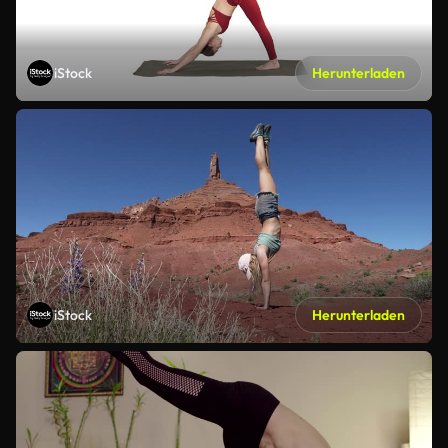
iStock
Herunterladen
iStock
Herunterladen