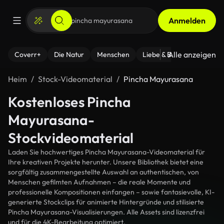
Anmelden
Alle anzeigen
Coverr+
Die Natur
Menschen
Liebe & Beziehungen
F
Heim
Stock-Videomaterial
Pincha Mayurasana
Kostenloses Pincha
Mayurasana-
Stockvideomaterial
Laden Sie hochwertiges Pincha Mayurasana-Videomaterial für
Ihre kreativen Projekte herunter. Unsere Bibliothek bietet eine
sorgfältig zusammengestellte Auswahl an authentischen, von
Menschen gefilmten Aufnahmen – die reale Momente und
professionelle Kompositionen einfangen – sowie fantasievolle, KI-
generierte Stockclips für animierte Hintergründe und stilisierte
Pincha Mayurasana-Visualisierungen. Alle Assets sind lizenzfrei
und für die 4K-Bearbeitung optimiert.