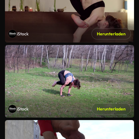
iStock
Herunterladen
iStock
Herunterladen