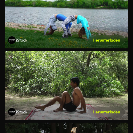
iStock
Herunterladen
iStock
Herunterladen