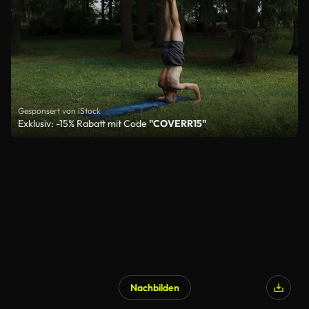
Gesponsert von iStock
Exklusiv: -15% Rabatt mit Code
"COVERR15"
Nachbilden