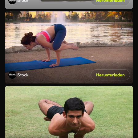
iStock
Herunterladen
iStock
Herunterladen