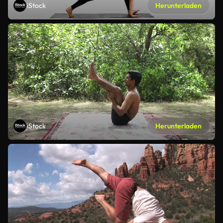
iStock
Herunterladen
iStock
Herunterladen