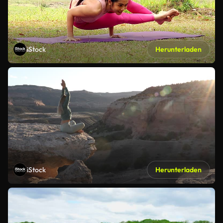
iStock
Herunterladen
iStock
Herunterladen