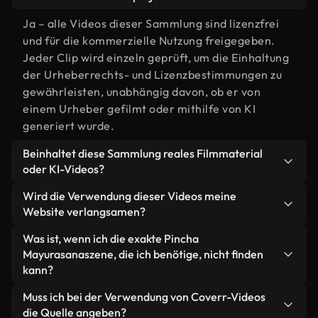
Ja – alle Videos dieser Sammlung sind lizenzfrei
und für die kommerzielle Nutzung freigegeben.
Jeder Clip wird einzeln geprüft, um die Einhaltung
der Urheberrechts- und Lizenzbestimmungen zu
gewährleisten, unabhängig davon, ob er von
einem Urheber gefilmt oder mithilfe von KI
generiert wurde.
Beinhaltet diese Sammlung reales Filmmaterial
oder KI-Videos?
Beides. Es handelt sich um eine Hybridbibliothek
Wird die Verwendung dieser Videos meine
aus realen, von Menschen aufgenommenen
Website verlangsamen?
Filmaufnahmen zum Thema Pincha Mayurasana
Nicht, wenn Sie unsere optimierten Versionen
Was ist, wenn ich die exakte Pincha
und KI-generierten Videos. Jedes Video ist
wählen. Wir bieten schlanke, webfähige Formate,
Mayurasanaszene, die ich benötige, nicht finden
eindeutig beschriftet, sodass Sie immer wissen,
die für die Hintergrundverarbeitung entwickelt
kann?
was Sie verwenden.
wurden – so bleibt die Qualität hoch, während
Mit Coverr AI Studio erstellen Sie im
Muss ich bei der Verwendung von Coverr-Videos
gleichzeitig die Ladezeiten minimiert und
Handumdrehen ein solches Video. Beschreiben Sie
die Quelle angeben?