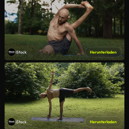
iStock
Herunterladen
iStock
Herunterladen