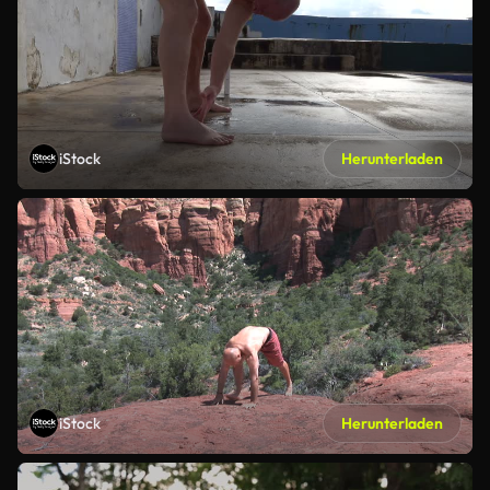
iStock
Herunterladen
iStock
Herunterladen