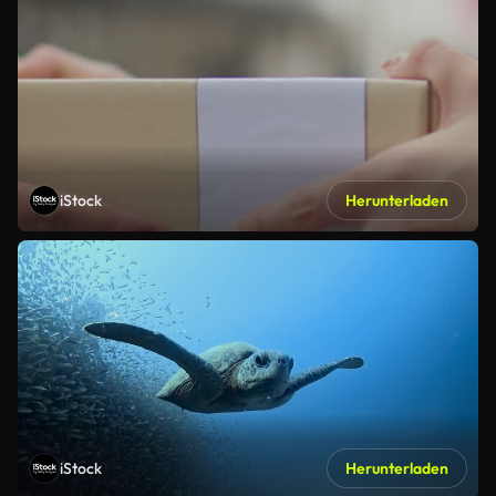
iStock
Herunterladen
iStock
Herunterladen