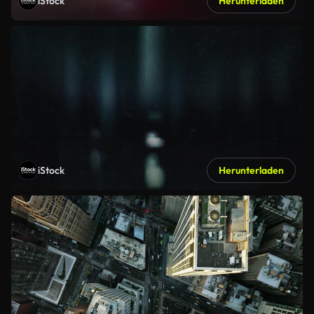
iStock
Herunterladen
iStock
Herunterladen