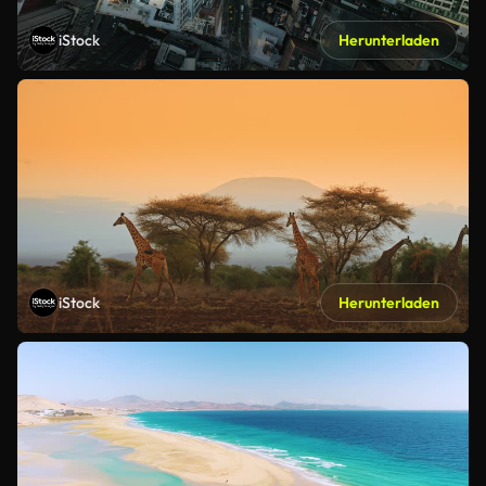
iStock
Herunterladen
iStock
Herunterladen