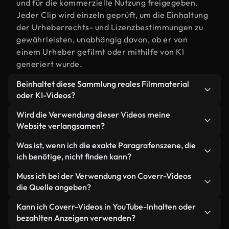
und für die kommerzielle Nutzung freigegeben.
Jeder Clip wird einzeln geprüft, um die Einhaltung
der Urheberrechts- und Lizenzbestimmungen zu
gewährleisten, unabhängig davon, ob er von
einem Urheber gefilmt oder mithilfe von KI
generiert wurde.
Beinhaltet diese Sammlung reales Filmmaterial
oder KI-Videos?
Beides. Es handelt sich um eine Hybridbibliothek
Wird die Verwendung dieser Videos meine
aus realen, von Menschen aufgenommenen
Website verlangsamen?
Filmaufnahmen zum Thema Paragrafen und KI-
Nicht, wenn Sie unsere optimierten Versionen
Was ist, wenn ich die exakte Paragrafenszene, die
generierten Videos. Jedes Video ist eindeutig
wählen. Wir bieten schlanke, webfähige Formate,
ich benötige, nicht finden kann?
beschriftet, sodass Sie immer wissen, was Sie
die für die Hintergrundverarbeitung entwickelt
verwenden.
Mit Coverr AI Studio erstellen Sie im
Muss ich bei der Verwendung von Coverr-Videos
wurden – so bleibt die Qualität hoch, während
Handumdrehen ein solches Video. Beschreiben Sie
die Quelle angeben?
gleichzeitig die Ladezeiten minimiert und
einfach die Szene – zum Beispiel "Paragrafen bei
Kennzahlen wie LCP verbessert werden.
Eine Namensnennung ist nicht erforderlich. Alle
Kann ich Coverr-Videos in YouTube-Inhalten oder
Sonnenuntergang" – und das Studio generiert
Videos in unserer Stockbibliothek sind lizenzfrei
bezahlten Anzeigen verwenden?
innerhalb von Sekunden ein individuelles Video für
und können ohne Nennung des Urhebers