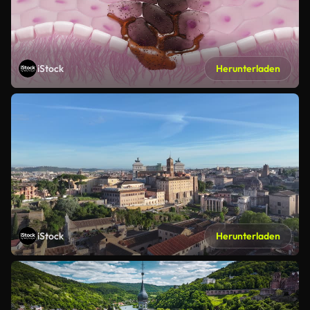
iStock
Herunterladen
iStock
Herunterladen