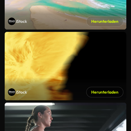
iStock
Herunterladen
iStock
Herunterladen