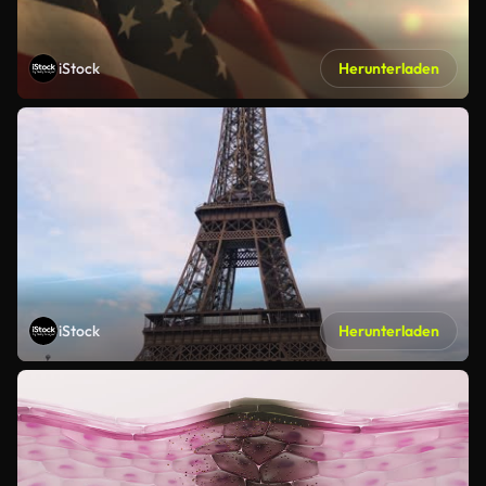
iStock
Herunterladen
iStock
Herunterladen