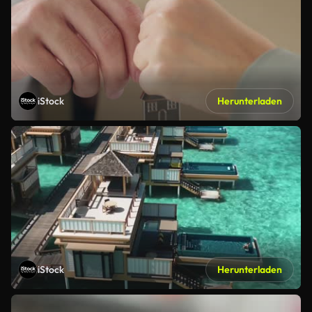
iStock
Herunterladen
iStock
Herunterladen