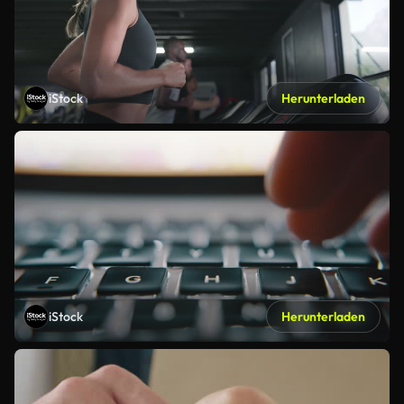
iStock
Herunterladen
iStock
Herunterladen