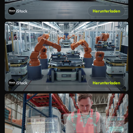
iStock
Herunterladen
iStock
Herunterladen