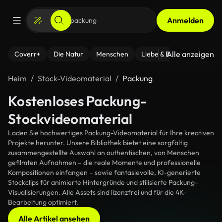
Anmelden
Alle anzeigen
Coverr+
Die Natur
Menschen
Liebe & Beziehungen
F
Heim
Stock-Videomaterial
Packung
Kostenloses Packung-
Stockvideomaterial
Laden Sie hochwertiges Packung-Videomaterial für Ihre kreativen
Projekte herunter. Unsere Bibliothek bietet eine sorgfältig
zusammengestellte Auswahl an authentischen, von Menschen
gefilmten Aufnahmen – die reale Momente und professionelle
Kompositionen einfangen – sowie fantasievolle, KI-generierte
Stockclips für animierte Hintergründe und stilisierte Packung-
Visualisierungen. Alle Assets sind lizenzfrei und für die 4K-
Bearbeitung optimiert.
Alle Artikel ansehen