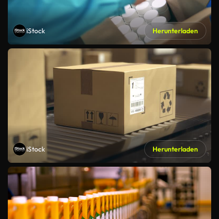
iStock
Herunterladen
iStock
Herunterladen