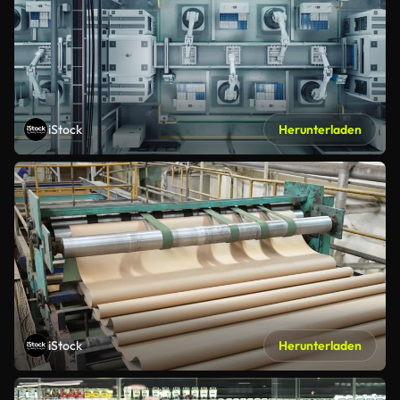
iStock
Herunterladen
iStock
Herunterladen