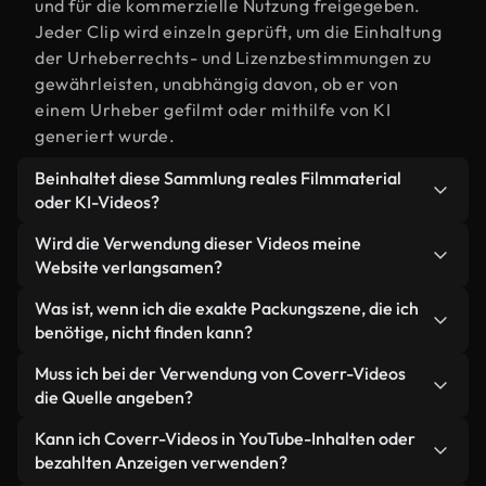
und für die kommerzielle Nutzung freigegeben.
Jeder Clip wird einzeln geprüft, um die Einhaltung
der Urheberrechts- und Lizenzbestimmungen zu
gewährleisten, unabhängig davon, ob er von
einem Urheber gefilmt oder mithilfe von KI
generiert wurde.
Beinhaltet diese Sammlung reales Filmmaterial
oder KI-Videos?
Beides. Es handelt sich um eine Hybridbibliothek
Wird die Verwendung dieser Videos meine
aus realen, von Menschen aufgenommenen
Website verlangsamen?
Filmaufnahmen zum Thema Packung und KI-
Nicht, wenn Sie unsere optimierten Versionen
Was ist, wenn ich die exakte Packungszene, die ich
generierten Videos. Jedes Video ist eindeutig
wählen. Wir bieten schlanke, webfähige Formate,
benötige, nicht finden kann?
beschriftet, sodass Sie immer wissen, was Sie
die für die Hintergrundverarbeitung entwickelt
verwenden.
Mit Coverr AI Studio erstellen Sie im
Muss ich bei der Verwendung von Coverr-Videos
wurden – so bleibt die Qualität hoch, während
Handumdrehen ein solches Video. Beschreiben Sie
die Quelle angeben?
gleichzeitig die Ladezeiten minimiert und
einfach die Szene – zum Beispiel "Packung bei
Kennzahlen wie LCP verbessert werden.
Eine Namensnennung ist nicht erforderlich. Alle
Kann ich Coverr-Videos in YouTube-Inhalten oder
Sonnenuntergang" – und das Studio generiert
Videos in unserer Stockbibliothek sind lizenzfrei
bezahlten Anzeigen verwenden?
innerhalb von Sekunden ein individuelles Video für
und können ohne Nennung des Urhebers