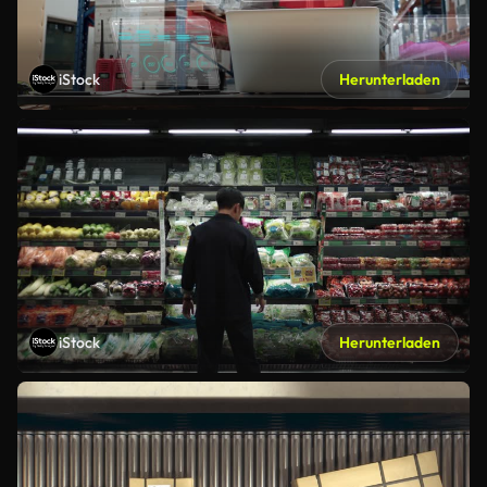
iStock
Herunterladen
iStock
Herunterladen