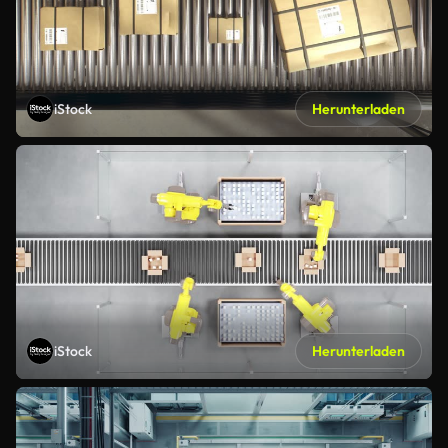
iStock
Herunterladen
iStock
Herunterladen