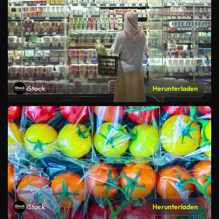
iStock
Herunterladen
iStock
Herunterladen