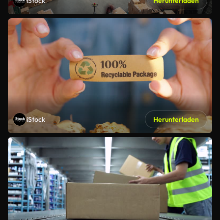
iStock
Herunterladen
iStock
Herunterladen