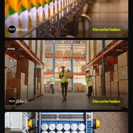
iStock
Herunterladen
iStock
Herunterladen