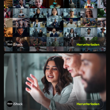
iStock
Herunterladen
iStock
Herunterladen