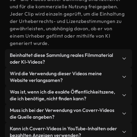
und für die kommerzielle Nutzung freigegeben.
Jeder Clip wird einzeln geprüft, um die Einhaltung
der Urheberrechts- und Lizenzbestimmungen zu
gewährleisten, unabhängig davon, ob er von
einem Urheber gefilmt oder mithilfe von KI
generiert wurde.
Beinhaltet diese Sammlung reales Filmmaterial
oder KI-Videos?
Beides. Es handelt sich um eine Hybridbibliothek
Wird die Verwendung dieser Videos meine
aus realen, von Menschen aufgenommenen
Website verlangsamen?
Filmaufnahmen zum Thema Öffentlichkeit und KI-
Nicht, wenn Sie unsere optimierten Versionen
Was ist, wenn ich die exakte Öffentlichkeitszene,
generierten Videos. Jedes Video ist eindeutig
wählen. Wir bieten schlanke, webfähige Formate,
die ich benötige, nicht finden kann?
beschriftet, sodass Sie immer wissen, was Sie
die für die Hintergrundverarbeitung entwickelt
verwenden.
Mit Coverr AI Studio erstellen Sie im
Muss ich bei der Verwendung von Coverr-Videos
wurden – so bleibt die Qualität hoch, während
Handumdrehen ein solches Video. Beschreiben Sie
die Quelle angeben?
gleichzeitig die Ladezeiten minimiert und
einfach die Szene – zum Beispiel "Öffentlichkeit
Kennzahlen wie LCP verbessert werden.
Eine Namensnennung ist nicht erforderlich. Alle
Kann ich Coverr-Videos in YouTube-Inhalten oder
bei Sonnenuntergang" – und das Studio generiert
Videos in unserer Stockbibliothek sind lizenzfrei
bezahlten Anzeigen verwenden?