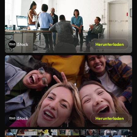
iStock
Herunterladen
iStock
Herunterladen