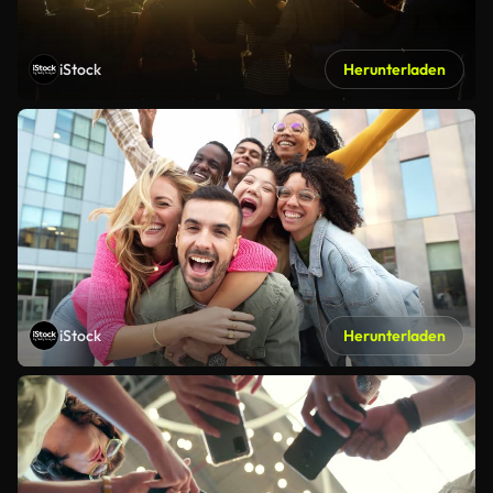
iStock
Herunterladen
iStock
Herunterladen