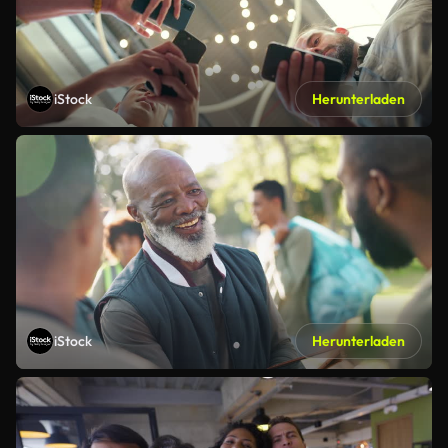
iStock
Herunterladen
iStock
Herunterladen