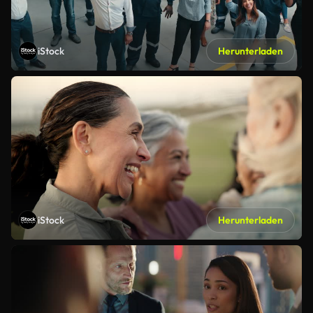
iStock
Herunterladen
iStock
Herunterladen