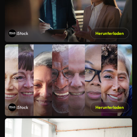
iStock
Herunterladen
iStock
Herunterladen