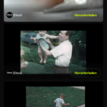
iStock
Herunterladen
iStock
Herunterladen