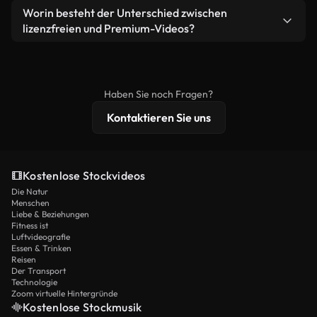
weiterverbreiten.
Ja. Sie dürfen unsere Videos gerne kürzen,
Worin besteht der Unterschied zwischen
Videomaterial.
bearbeiten oder neu zusammenstellen. Achten Sie
lizenzfreien und Premium-Videos?
nur darauf, dass das Endprodukt unserer Lizenz
Lizenzfreie Videos beinhalten kommerzielle
entspricht und nicht als ungeschnittenes
Nutzungsrechte, während Premium-Inhalte
Stockmaterial weiterverbreitet wird.
exklusives Filmmaterial, 4K-Auflösung und
Haben Sie noch Fragen?
erweiterten Lizenzschutz bieten.
Kontaktieren Sie uns
Kostenlose Stockvideos
Die Natur
Menschen
Liebe & Beziehungen
Fitness ist
Luftvideografie
Essen & Trinken
Reisen
Der Transport
Technologie
Zoom virtuelle Hintergründe
Kostenlose Stockmusik