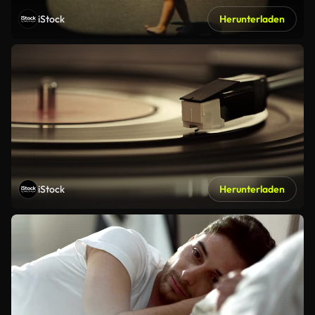
iStock
Herunterladen
iStock
Herunterladen