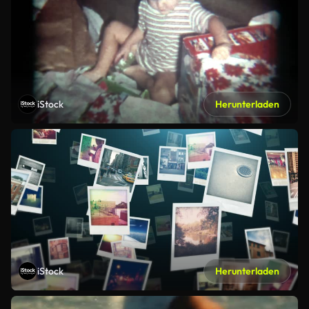
iStock
Herunterladen
iStock
Herunterladen