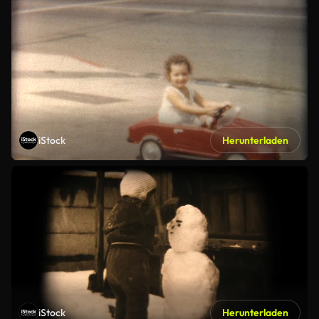
iStock
Herunterladen
iStock
Herunterladen