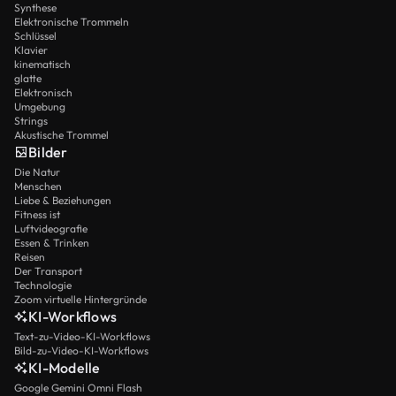
Synthese
Elektronische Trommeln
Schlüssel
Klavier
kinematisch
glatte
Elektronisch
Umgebung
Strings
Akustische Trommel
Bilder
Die Natur
Menschen
Liebe & Beziehungen
Fitness ist
Luftvideografie
Essen & Trinken
Reisen
Der Transport
Technologie
Zoom virtuelle Hintergründe
KI-Workflows
Text-zu-Video-KI-Workflows
Bild-zu-Video-KI-Workflows
KI-Modelle
Google Gemini Omni Flash