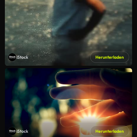
iStock
Herunterladen
iStock
Herunterladen