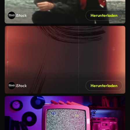
iStock
Herunterladen
iStock
Herunterladen