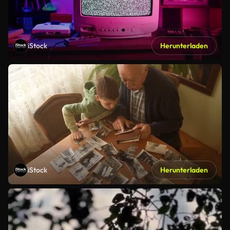
iStock
Herunterladen
iStock
Herunterladen