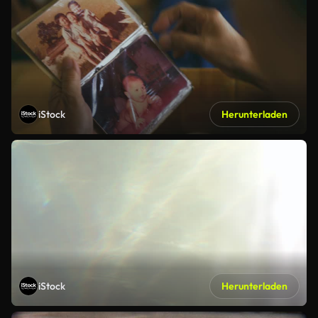
iStock
Herunterladen
iStock
Herunterladen