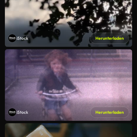
iStock
Herunterladen
iStock
Herunterladen