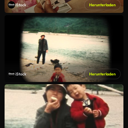
iStock
Herunterladen
iStock
Herunterladen