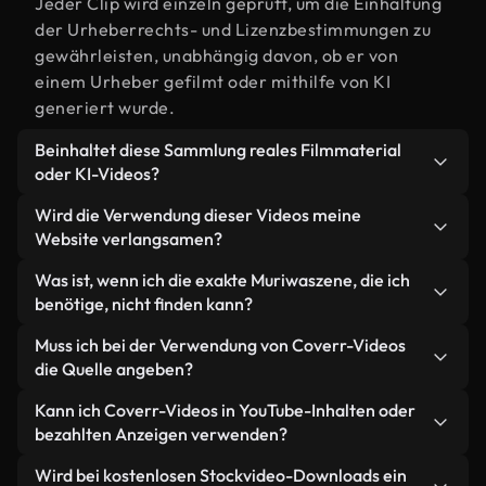
Jeder Clip wird einzeln geprüft, um die Einhaltung
der Urheberrechts- und Lizenzbestimmungen zu
gewährleisten, unabhängig davon, ob er von
einem Urheber gefilmt oder mithilfe von KI
generiert wurde.
Beinhaltet diese Sammlung reales Filmmaterial
oder KI-Videos?
Beides. Es handelt sich um eine Hybridbibliothek
Wird die Verwendung dieser Videos meine
aus realen, von Menschen aufgenommenen
Website verlangsamen?
Filmaufnahmen zum Thema Muriwa und KI-
Nicht, wenn Sie unsere optimierten Versionen
Was ist, wenn ich die exakte Muriwaszene, die ich
generierten Videos. Jedes Video ist eindeutig
wählen. Wir bieten schlanke, webfähige Formate,
benötige, nicht finden kann?
beschriftet, sodass Sie immer wissen, was Sie
die für die Hintergrundverarbeitung entwickelt
verwenden.
Mit Coverr AI Studio erstellen Sie im
Muss ich bei der Verwendung von Coverr-Videos
wurden – so bleibt die Qualität hoch, während
Handumdrehen ein solches Video. Beschreiben Sie
die Quelle angeben?
gleichzeitig die Ladezeiten minimiert und
einfach die Szene – zum Beispiel "Muriwa bei
Kennzahlen wie LCP verbessert werden.
Eine Namensnennung ist nicht erforderlich. Alle
Kann ich Coverr-Videos in YouTube-Inhalten oder
Sonnenuntergang" – und das Studio generiert
Videos in unserer Stockbibliothek sind lizenzfrei
bezahlten Anzeigen verwenden?
innerhalb von Sekunden ein individuelles Video für
und können ohne Nennung des Urhebers
Sie, das unseren Lizenzbestimmungen entspricht.
Ja. Sämtliches Stockmaterial von Coverr darf in
Wird bei kostenlosen Stockvideo-Downloads ein
verwendet werden – wir freuen uns aber immer