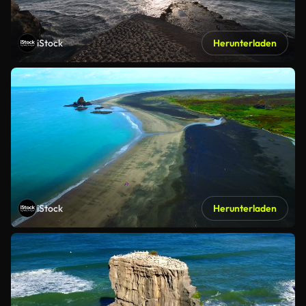
iStock
Herunterladen
iStock
Herunterladen