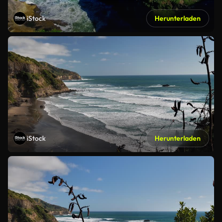
iStock
Herunterladen
iStock
Herunterladen