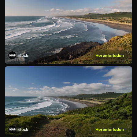
iStock
Herunterladen
iStock
Herunterladen