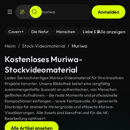
Anmelden
Alle anzeigen
Coverr+
Die Natur
Menschen
Liebe & Beziehungen
F
Heim
Stock-Videomaterial
Muriwa
Kostenloses Muriwa-
Stockvideomaterial
Laden Sie hochwertiges Muriwa-Videomaterial für Ihre kreativen
Projekte herunter. Unsere Bibliothek bietet eine sorgfältig
zusammengestellte Auswahl an authentischen, von Menschen
gefilmten Aufnahmen – die reale Momente und professionelle
Kompositionen einfangen – sowie fantasievolle, KI-generierte
Stockclips für animierte Hintergründe und stilisierte Muriwa-
Visualisierungen. Alle Assets sind lizenzfrei und für die 4K-
Bearbeitung optimiert.
Alle Artikel ansehen