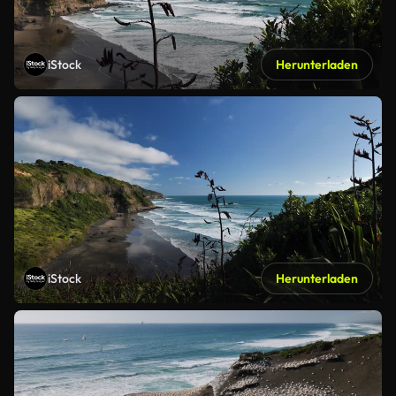
iStock
Herunterladen
iStock
Herunterladen