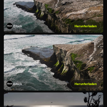
iStock
Herunterladen
iStock
Herunterladen