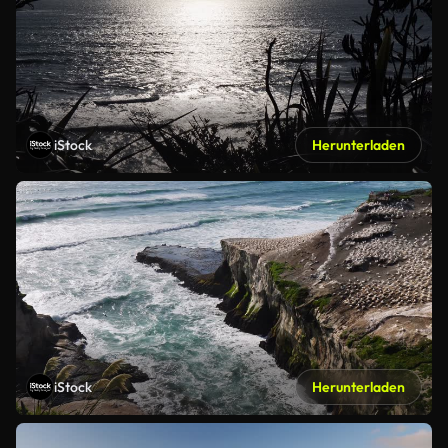
iStock
Herunterladen
iStock
Herunterladen