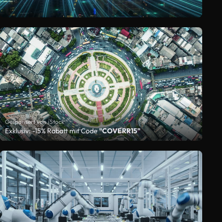
Gesponsert von iStock
Exklusiv: -15% Rabatt mit Code
"COVERR15"