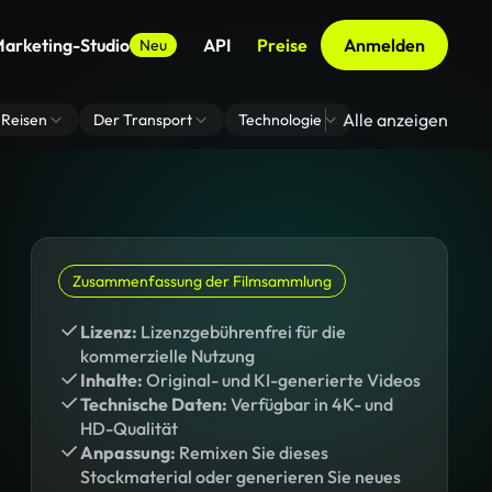
arketing-Studio
API
Preise
Anmelden
Neu
Alle anzeigen
Reisen
Der Transport
Technologie
Zoom Virtuelle H
Zusammenfassung der Filmsammlung
Lizenz:
Lizenzgebührenfrei für die
kommerzielle Nutzung
Inhalte:
Original- und KI-generierte Videos
Technische Daten:
Verfügbar in 4K- und
HD-Qualität
Anpassung:
Remixen Sie dieses
Stockmaterial oder generieren Sie neues