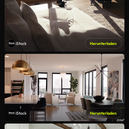
iStock
Herunterladen
iStock
Herunterladen