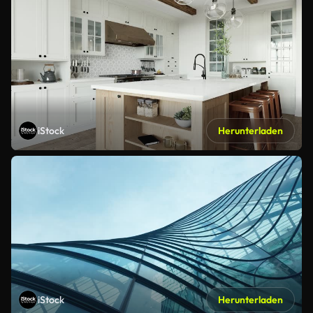
iStock
Herunterladen
iStock
Herunterladen