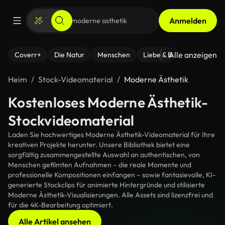
Anmelden
Alle anzeigen
Coverr+
Die Natur
Menschen
Liebe & Beziehungen
F
Heim
Stock-Videomaterial
Moderne Ästhetik
Kostenloses Moderne Ästhetik-
Stockvideomaterial
Laden Sie hochwertiges Moderne Ästhetik-Videomaterial für Ihre
kreativen Projekte herunter. Unsere Bibliothek bietet eine
sorgfältig zusammengestellte Auswahl an authentischen, von
Menschen gefilmten Aufnahmen – die reale Momente und
professionelle Kompositionen einfangen – sowie fantasievolle, KI-
generierte Stockclips für animierte Hintergründe und stilisierte
Moderne Ästhetik-Visualisierungen. Alle Assets sind lizenzfrei und
für die 4K-Bearbeitung optimiert.
Alle Artikel ansehen