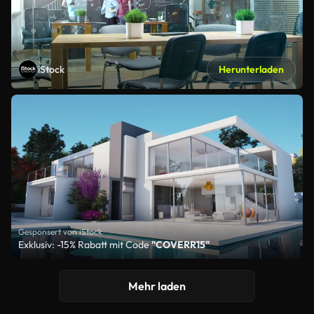
iStock
Herunterladen
Gesponsert von iStock
Exklusiv: -15% Rabatt mit Code
"COVERR15"
Mehr laden