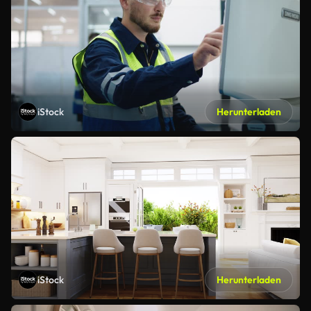
iStock
Herunterladen
iStock
Herunterladen