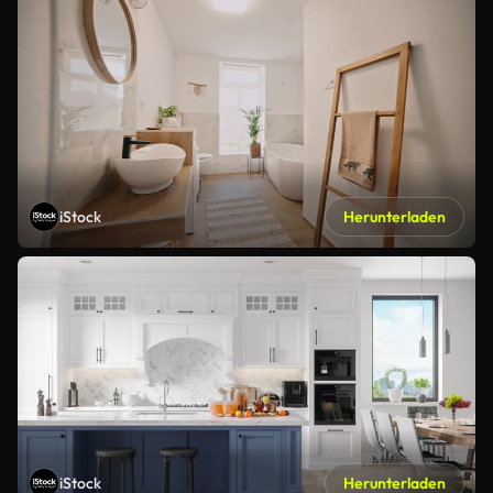
iStock
Herunterladen
iStock
Herunterladen