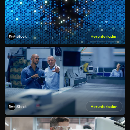
iStock
Herunterladen
iStock
Herunterladen