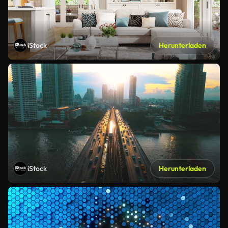
iStock
Herunterladen
iStock
Herunterladen