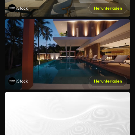
iStock
Herunterladen
iStock
Herunterladen