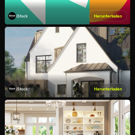
iStock
Herunterladen
iStock
Herunterladen