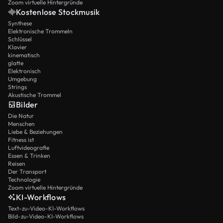
Zoom virtuelle Hintergründe
Kostenlose Stockmusik
Synthese
Elektronische Trommeln
Schlüssel
Klavier
kinematisch
glatte
Elektronisch
Umgebung
Strings
Akustische Trommel
Bilder
Die Natur
Menschen
Liebe & Beziehungen
Fitness ist
Luftvideografie
Essen & Trinken
Reisen
Der Transport
Technologie
Zoom virtuelle Hintergründe
KI-Workflows
Text-zu-Video-KI-Workflows
Bild-zu-Video-KI-Workflows