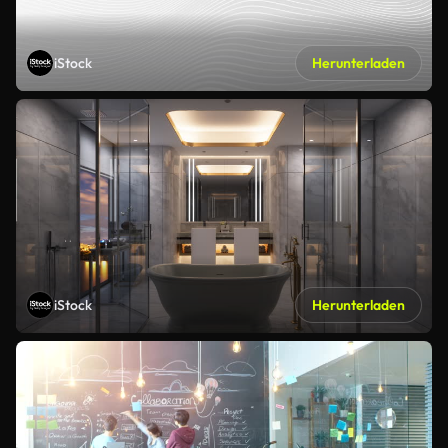
iStock
Herunterladen
iStock
Herunterladen