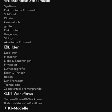
Kostenlose Stockmusik
Synthese
Elektronische Trommeln
Schlüssel
Klavier
kinematisch
glatte
Elektronisch
Umgebung
Strings
Akustische Trommel
Bilder
Die Natur
Menschen
Liebe & Beziehungen
Fitness ist
Luftvideografie
Essen & Trinken
Reisen
Der Transport
Technologie
Zoom virtuelle Hintergründe
KI-Workflows
Text-zu-Video-KI-Workflows
Bild-zu-Video-KI-Workflows
KI-Modelle