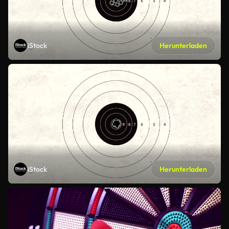
iStock
Herunterladen
iStock
Herunterladen