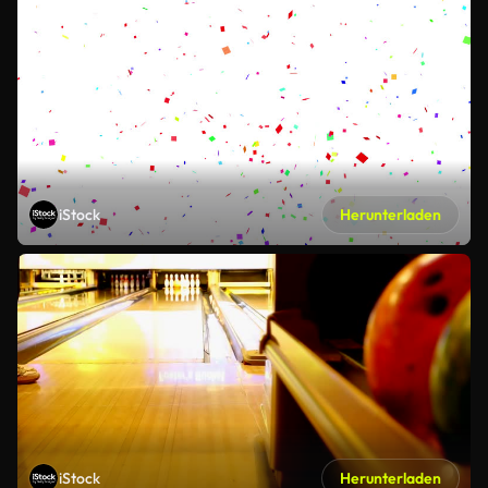
iStock
Herunterladen
iStock
Herunterladen