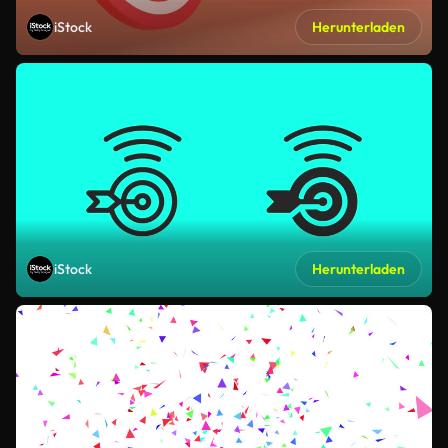
iStock
Herunterladen
iStock
Herunterladen