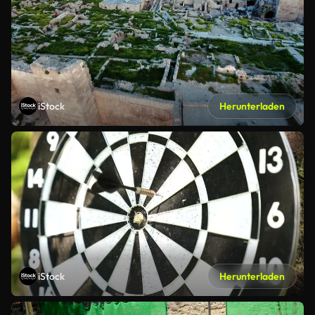
iStock
Herunterladen
iStock
Herunterladen