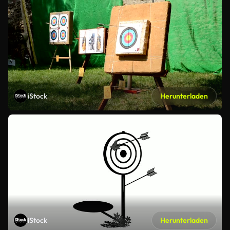
iStock
Herunterladen
iStock
Herunterladen