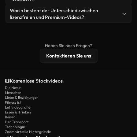
eigenständiges Produkt weiterverkaufen oder
Sie erhalten sauberes, sofort einsatzbereites
weiterverbreiten.
Ja. Sie dürfen unsere Videos gerne kürzen,
Worin besteht der Unterschied zwischen
Videomaterial.
bearbeiten oder neu zusammenstellen. Achten Sie
lizenzfreien und Premium-Videos?
nur darauf, dass das Endprodukt unserer Lizenz
Lizenzfreie Videos beinhalten kommerzielle
entspricht und nicht als ungeschnittenes
Nutzungsrechte, während Premium-Inhalte
Stockmaterial weiterverbreitet wird.
exklusives Filmmaterial, 4K-Auflösung und
Haben Sie noch Fragen?
erweiterten Lizenzschutz bieten.
Kontaktieren Sie uns
Kostenlose Stockvideos
Die Natur
Menschen
Liebe & Beziehungen
Fitness ist
Luftvideografie
Essen & Trinken
Reisen
Der Transport
Technologie
Zoom virtuelle Hintergründe