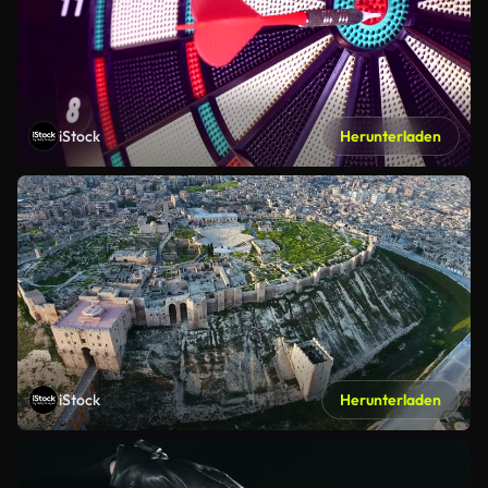
iStock
Herunterladen
iStock
Herunterladen