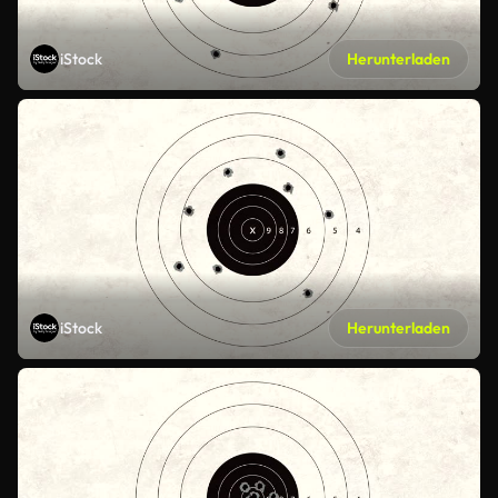
iStock
Herunterladen
iStock
Herunterladen