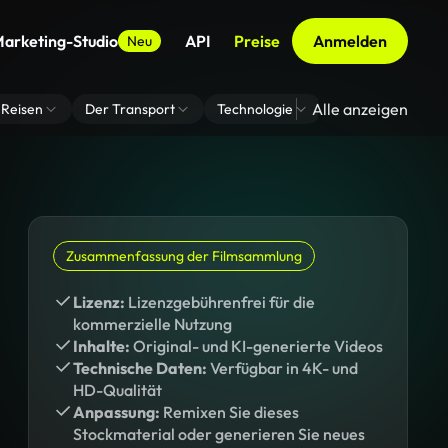
arketing-Studio
API
Preise
Anmelden
Neu
Alle anzeigen
Reisen
Der Transport
Technologie
Zoom Virtuelle H
Zusammenfassung der Filmsammlung
Lizenz:
Lizenzgebührenfrei für die
kommerzielle Nutzung
Inhalte:
Original- und KI-generierte Videos
Technische Daten:
Verfügbar in 4K- und
HD-Qualität
Anpassung:
Remixen Sie dieses
Stockmaterial oder generieren Sie neues