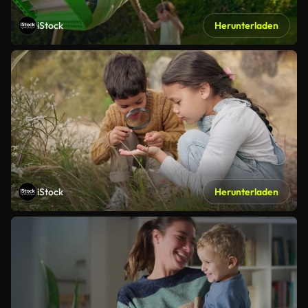
iStock
Herunterladen
iStock
Herunterladen