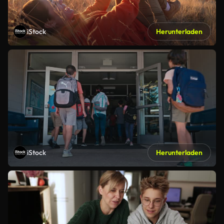
iStock
Herunterladen
iStock
Herunterladen