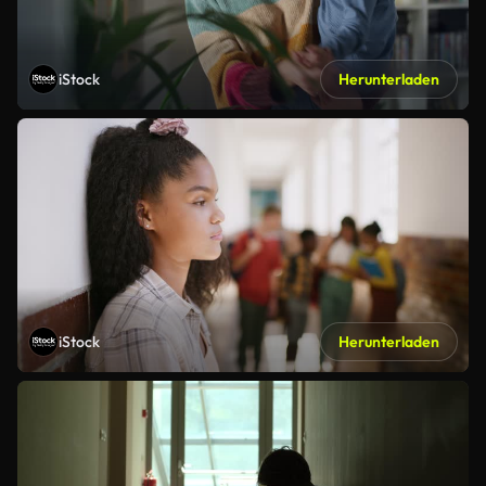
iStock
Herunterladen
iStock
Herunterladen