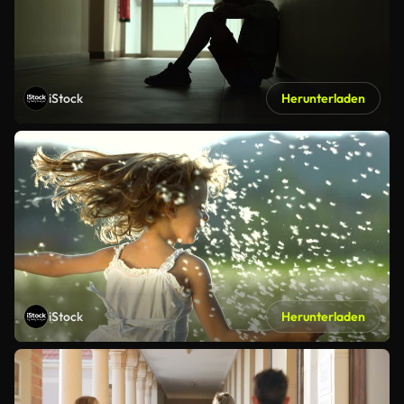
iStock
Herunterladen
iStock
Herunterladen