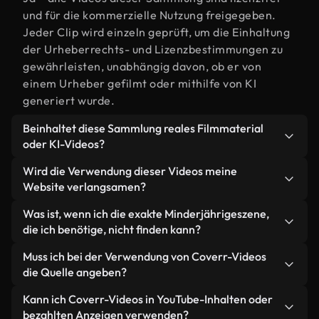
und für die kommerzielle Nutzung freigegeben.
Jeder Clip wird einzeln geprüft, um die Einhaltung
der Urheberrechts- und Lizenzbestimmungen zu
gewährleisten, unabhängig davon, ob er von
einem Urheber gefilmt oder mithilfe von KI
generiert wurde.
Beinhaltet diese Sammlung reales Filmmaterial
oder KI-Videos?
Beides. Es handelt sich um eine Hybridbibliothek
Wird die Verwendung dieser Videos meine
aus realen, von Menschen aufgenommenen
Website verlangsamen?
Filmaufnahmen zum Thema Minderjährige und KI-
Nicht, wenn Sie unsere optimierten Versionen
Was ist, wenn ich die exakte Minderjährigeszene,
generierten Videos. Jedes Video ist eindeutig
wählen. Wir bieten schlanke, webfähige Formate,
die ich benötige, nicht finden kann?
beschriftet, sodass Sie immer wissen, was Sie
die für die Hintergrundverarbeitung entwickelt
verwenden.
Mit Coverr AI Studio erstellen Sie im
Muss ich bei der Verwendung von Coverr-Videos
wurden – so bleibt die Qualität hoch, während
Handumdrehen ein solches Video. Beschreiben Sie
die Quelle angeben?
gleichzeitig die Ladezeiten minimiert und
einfach die Szene – zum Beispiel "Minderjährige
Kennzahlen wie LCP verbessert werden.
Eine Namensnennung ist nicht erforderlich. Alle
Kann ich Coverr-Videos in YouTube-Inhalten oder
bei Sonnenuntergang" – und das Studio generiert
Videos in unserer Stockbibliothek sind lizenzfrei
bezahlten Anzeigen verwenden?