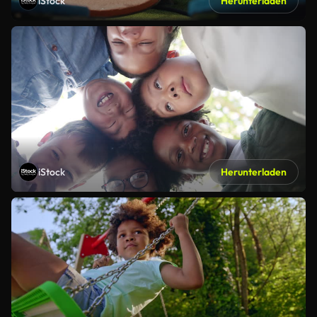
iStock
Herunterladen
iStock
Herunterladen