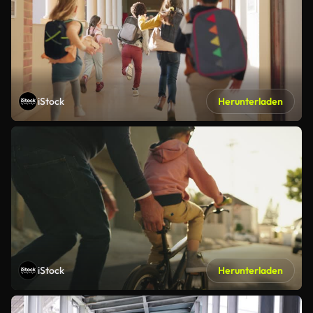
iStock
Herunterladen
iStock
Herunterladen