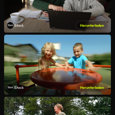
iStock
Herunterladen
iStock
Herunterladen