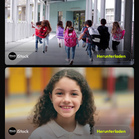
iStock
Herunterladen
iStock
Herunterladen