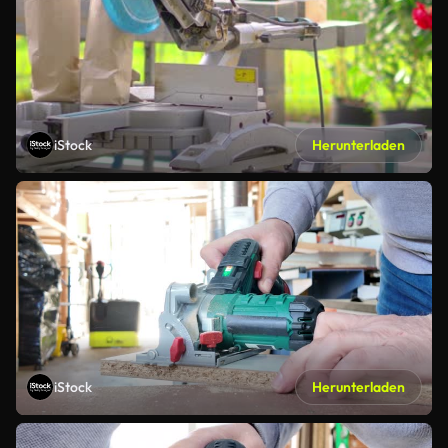
iStock
Herunterladen
iStock
Herunterladen