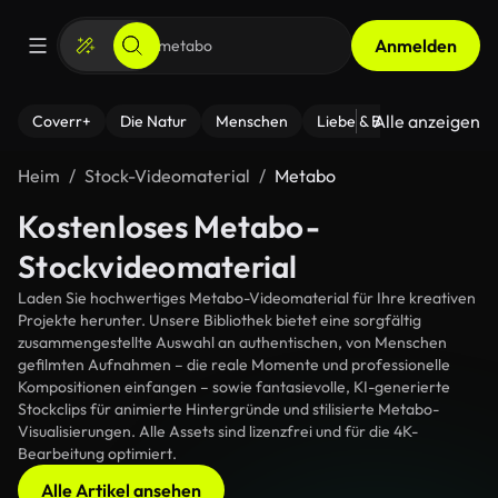
Anmelden
Alle anzeigen
Coverr+
Die Natur
Menschen
Liebe & Beziehungen
F
Heim
Stock-Videomaterial
Metabo
Kostenloses Metabo-
Stockvideomaterial
Laden Sie hochwertiges Metabo-Videomaterial für Ihre kreativen
Projekte herunter. Unsere Bibliothek bietet eine sorgfältig
zusammengestellte Auswahl an authentischen, von Menschen
gefilmten Aufnahmen – die reale Momente und professionelle
Kompositionen einfangen – sowie fantasievolle, KI-generierte
Stockclips für animierte Hintergründe und stilisierte Metabo-
Visualisierungen. Alle Assets sind lizenzfrei und für die 4K-
Bearbeitung optimiert.
Alle Artikel ansehen