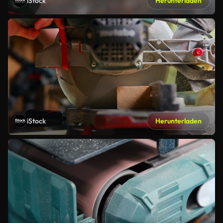
iStock
Herunterladen
iStock
Herunterladen