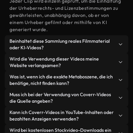
Jeder Clip wird einzeln geprüft, um die Einhaltung
der Urheberrechts- und Lizenzbestimmungen zu
gewährleisten, unabhängig davon, ob er von
einem Urheber gefilmt oder mithilfe von KI
generiert wurde.
Beinhaltet diese Sammlung reales Filmmaterial
oder KI-Videos?
Beides. Es handelt sich um eine Hybridbibliothek
Wird die Verwendung dieser Videos meine
aus realen, von Menschen aufgenommenen
Website verlangsamen?
Filmaufnahmen zum Thema Metabo und KI-
Nicht, wenn Sie unsere optimierten Versionen
Was ist, wenn ich die exakte Metaboszene, die ich
generierten Videos. Jedes Video ist eindeutig
wählen. Wir bieten schlanke, webfähige Formate,
benötige, nicht finden kann?
beschriftet, sodass Sie immer wissen, was Sie
die für die Hintergrundverarbeitung entwickelt
verwenden.
Mit Coverr AI Studio erstellen Sie im
Muss ich bei der Verwendung von Coverr-Videos
wurden – so bleibt die Qualität hoch, während
Handumdrehen ein solches Video. Beschreiben Sie
die Quelle angeben?
gleichzeitig die Ladezeiten minimiert und
einfach die Szene – zum Beispiel "Metabo bei
Kennzahlen wie LCP verbessert werden.
Eine Namensnennung ist nicht erforderlich. Alle
Kann ich Coverr-Videos in YouTube-Inhalten oder
Sonnenuntergang" – und das Studio generiert
Videos in unserer Stockbibliothek sind lizenzfrei
bezahlten Anzeigen verwenden?
innerhalb von Sekunden ein individuelles Video für
und können ohne Nennung des Urhebers
Sie, das unseren Lizenzbestimmungen entspricht.
Ja. Sämtliches Stockmaterial von Coverr darf in
Wird bei kostenlosen Stockvideo-Downloads ein
verwendet werden – wir freuen uns aber immer