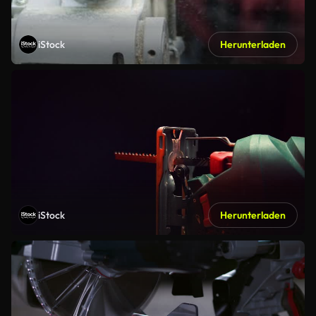
iStock
Herunterladen
iStock
Herunterladen