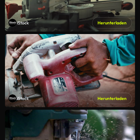
iStock
Herunterladen
iStock
Herunterladen