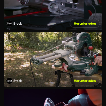
iStock
Herunterladen
iStock
Herunterladen