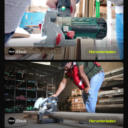
iStock
Herunterladen
iStock
Herunterladen