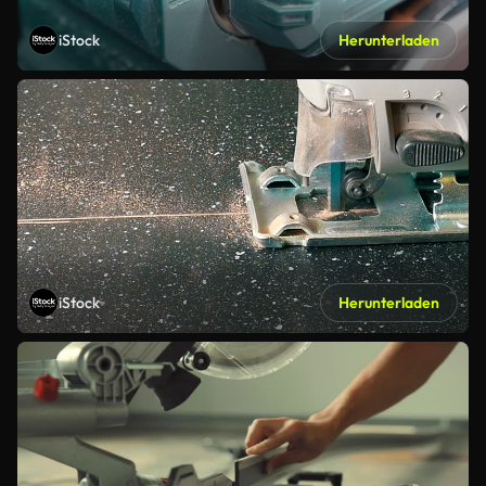
iStock
Herunterladen
iStock
Herunterladen