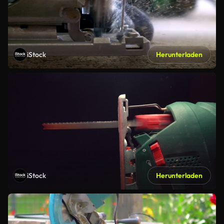
iStock
Herunterladen
iStock
Herunterladen