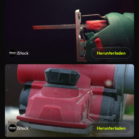
iStock
Herunterladen
iStock
Herunterladen