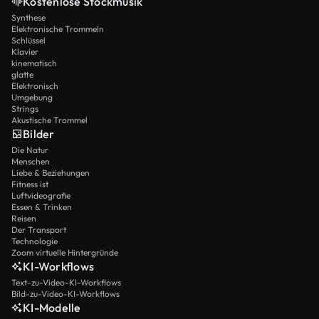
Kostenlose Stockmusik
Synthese
Elektronische Trommeln
Schlüssel
Klavier
kinematisch
glatte
Elektronisch
Umgebung
Strings
Akustische Trommel
Bilder
Die Natur
Menschen
Liebe & Beziehungen
Fitness ist
Luftvideografie
Essen & Trinken
Reisen
Der Transport
Technologie
Zoom virtuelle Hintergründe
KI-Workflows
Text-zu-Video-KI-Workflows
Bild-zu-Video-KI-Workflows
KI-Modelle