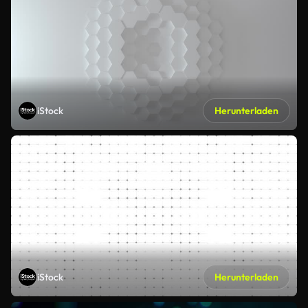
iStock
Herunterladen
iStock
Herunterladen