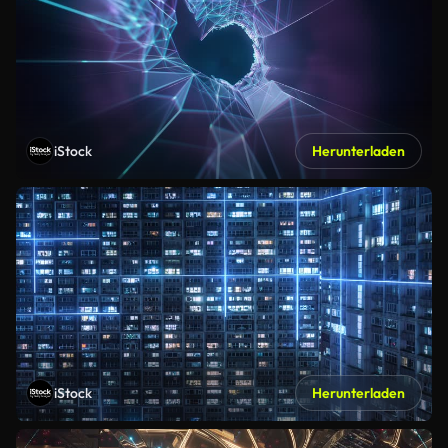
iStock
Herunterladen
iStock
Herunterladen