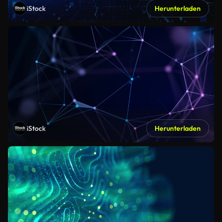
iStock
Herunterladen
iStock
Herunterladen