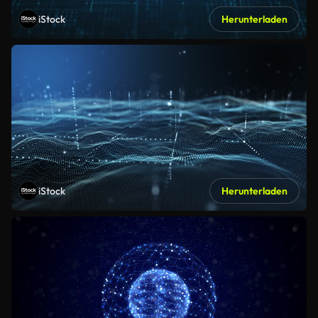
iStock
Herunterladen
iStock
Herunterladen