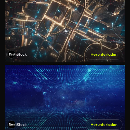
iStock
Herunterladen
iStock
Herunterladen