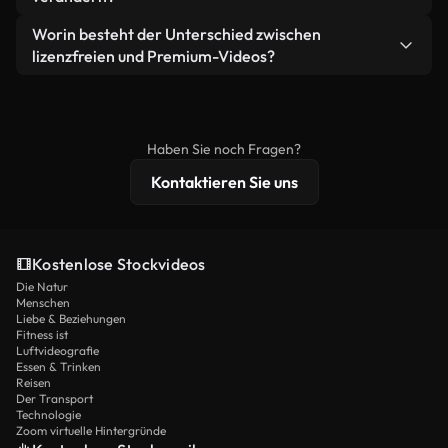
eigenständiges Produkt weiterverkaufen oder
Sie erhalten sauberes, sofort einsatzbereites
weiterverbreiten.
Ja. Sie dürfen unsere Videos gerne kürzen,
Worin besteht der Unterschied zwischen
Videomaterial.
bearbeiten oder neu zusammenstellen. Achten Sie
lizenzfreien und Premium-Videos?
nur darauf, dass das Endprodukt unserer Lizenz
Lizenzfreie Videos beinhalten kommerzielle
entspricht und nicht als ungeschnittenes
Nutzungsrechte, während Premium-Inhalte
Stockmaterial weiterverbreitet wird.
exklusives Filmmaterial, 4K-Auflösung und
Haben Sie noch Fragen?
erweiterten Lizenzschutz bieten.
Kontaktieren Sie uns
Kostenlose Stockvideos
Die Natur
Menschen
Liebe & Beziehungen
Fitness ist
Luftvideografie
Essen & Trinken
Reisen
Der Transport
Technologie
Zoom virtuelle Hintergründe