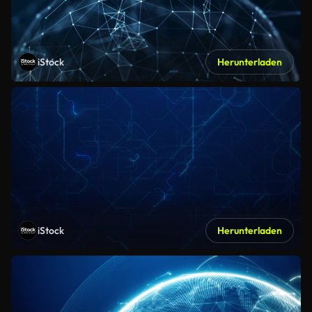
iStock
Herunterladen
iStock
Herunterladen