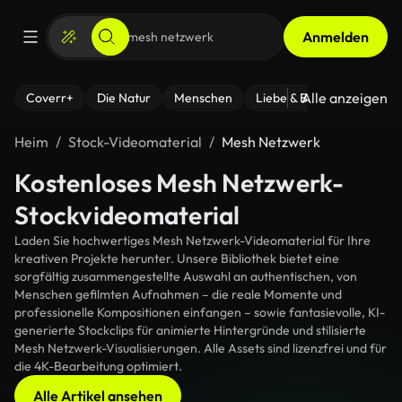
Anmelden
Alle anzeigen
Coverr+
Die Natur
Menschen
Liebe & Beziehungen
F
Heim
Stock-Videomaterial
Mesh Netzwerk
Kostenloses Mesh Netzwerk-
Stockvideomaterial
Laden Sie hochwertiges Mesh Netzwerk-Videomaterial für Ihre
kreativen Projekte herunter. Unsere Bibliothek bietet eine
sorgfältig zusammengestellte Auswahl an authentischen, von
Menschen gefilmten Aufnahmen – die reale Momente und
professionelle Kompositionen einfangen – sowie fantasievolle, KI-
generierte Stockclips für animierte Hintergründe und stilisierte
Mesh Netzwerk-Visualisierungen. Alle Assets sind lizenzfrei und für
die 4K-Bearbeitung optimiert.
Alle Artikel ansehen