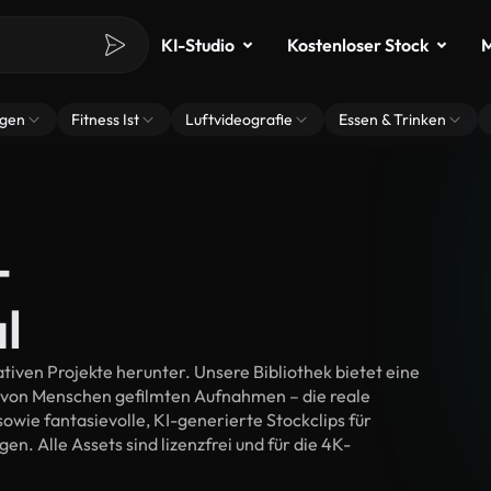
KI-Studio
Kostenloser Stock
M
ngen
Fitness Ist
Luftvideografie
Essen & Trinken
-
l
tiven Projekte herunter. Unsere Bibliothek bietet eine
 von Menschen gefilmten Aufnahmen – die reale
wie fantasievolle, KI-generierte Stockclips für
en. Alle Assets sind lizenzfrei und für die 4K-