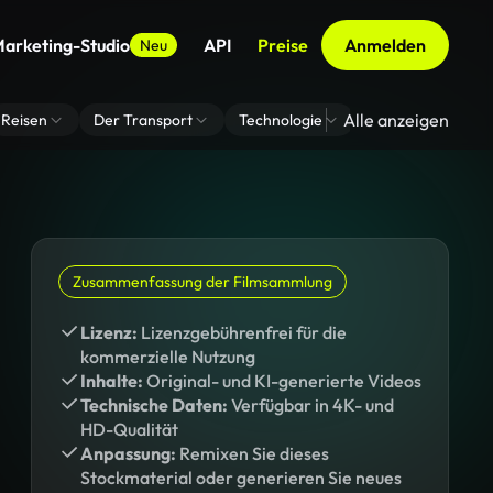
arketing-Studio
API
Preise
Anmelden
Neu
Alle anzeigen
Reisen
Der Transport
Technologie
Zoom Virtuelle H
Zusammenfassung der Filmsammlung
Lizenz:
Lizenzgebührenfrei für die
kommerzielle Nutzung
Inhalte:
Original- und KI-generierte Videos
Technische Daten:
Verfügbar in 4K- und
HD-Qualität
Anpassung:
Remixen Sie dieses
Stockmaterial oder generieren Sie neues