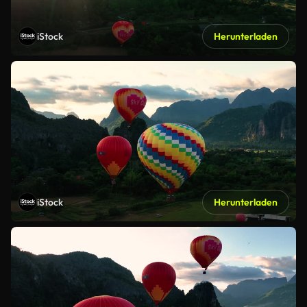
iStock
Herunterladen
iStock
Herunterladen