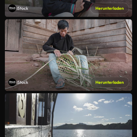
iStock
Herunterladen
iStock
Herunterladen