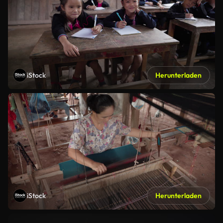
iStock
Herunterladen
iStock
Herunterladen