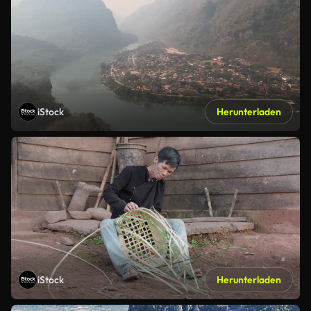
iStock
Herunterladen
iStock
Herunterladen