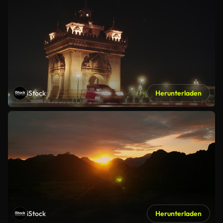
iStock
Herunterladen
iStock
Herunterladen