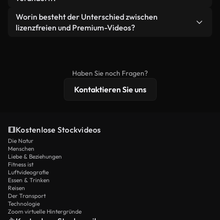
eigenständiges Produkt weiterverkaufen oder
Sie erhalten sauberes, sofort einsatzbereites
weiterverbreiten.
Ja. Sie dürfen unsere Videos gerne kürzen,
Worin besteht der Unterschied zwischen
Videomaterial.
bearbeiten oder neu zusammenstellen. Achten Sie
lizenzfreien und Premium-Videos?
nur darauf, dass das Endprodukt unserer Lizenz
Lizenzfreie Videos beinhalten kommerzielle
entspricht und nicht als ungeschnittenes
Nutzungsrechte, während Premium-Inhalte
Stockmaterial weiterverbreitet wird.
exklusives Filmmaterial, 4K-Auflösung und
Haben Sie noch Fragen?
erweiterten Lizenzschutz bieten.
Kontaktieren Sie uns
Kostenlose Stockvideos
Die Natur
Menschen
Liebe & Beziehungen
Fitness ist
Luftvideografie
Essen & Trinken
Reisen
Der Transport
Technologie
Zoom virtuelle Hintergründe