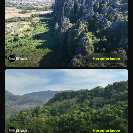
iStock
Herunterladen
iStock
Herunterladen