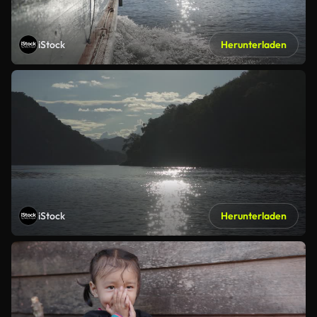
iStock
Herunterladen
iStock
Herunterladen