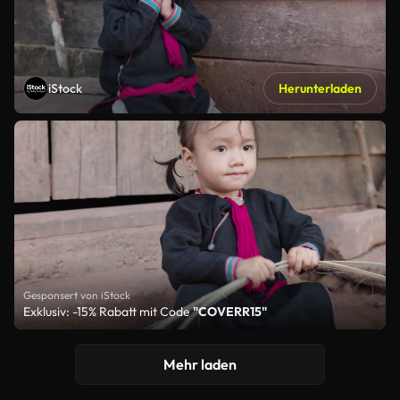
iStock
Herunterladen
Gesponsert von iStock
Exklusiv: -15% Rabatt mit Code
"COVERR15"
Mehr laden