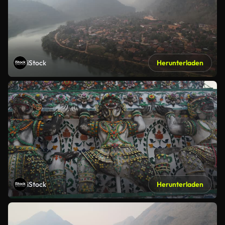
iStock
Herunterladen
iStock
Herunterladen