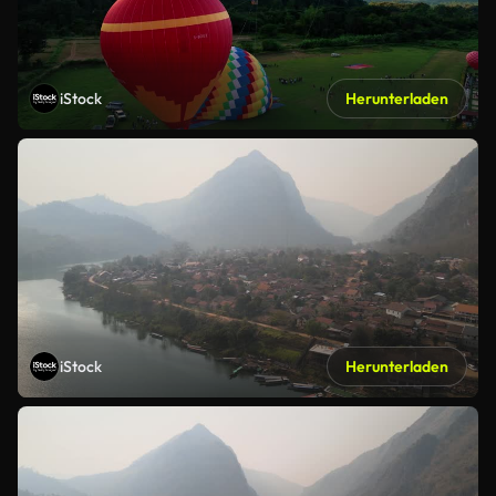
iStock
Herunterladen
iStock
Herunterladen