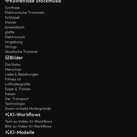
Kostenlose Stockmusik
Synthese
Elektronische Trommeln
Schlüssel
Klavier
kinematisch
glatte
Elektronisch
Umgebung
Strings
Akustische Trommel
Bilder
Die Natur
Menschen
Liebe & Beziehungen
Fitness ist
Luftvideografie
Essen & Trinken
Reisen
Der Transport
Technologie
Zoom virtuelle Hintergründe
KI-Workflows
Text-zu-Video-KI-Workflows
Bild-zu-Video-KI-Workflows
KI-Modelle