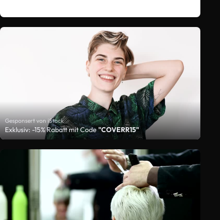
Gesponsert von iStock
Exklusiv: -15% Rabatt mit Code
"COVERR15"