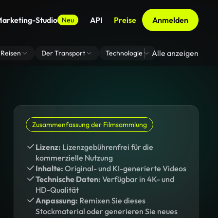
arketing-Studio
API
Preise
Anmelden
Neu
Alle anzeigen
Reisen
Der Transport
Technologie
Zoom Virtuelle H
Zusammenfassung der Filmsammlung
Lizenz:
Lizenzgebührenfrei für die
kommerzielle Nutzung
Inhalte:
Original- und KI-generierte Videos
Technische Daten:
Verfügbar in 4K- und
HD-Qualität
Anpassung:
Remixen Sie dieses
Stockmaterial oder generieren Sie neues