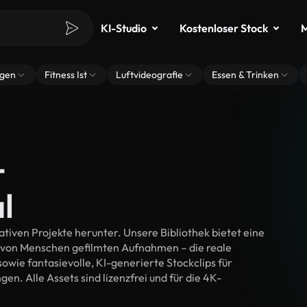
KI-Studio
Kostenloser Stock
M
ngen
Fitness Ist
Luftvideografie
Essen & Trinken
-
l
tiven Projekte herunter. Unsere Bibliothek bietet eine
 von Menschen gefilmten Aufnahmen – die reale
wie fantasievolle, KI-generierte Stockclips für
en. Alle Assets sind lizenzfrei und für die 4K-