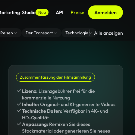
arketing-Studio
API
Preise
Anmelden
Neu
Alle anzeigen
Reisen
Der Transport
Technologie
Zoom Virtuelle H
Zusammenfassung der Filmsammlung
Lizenz:
Lizenzgebührenfrei für die
kommerzielle Nutzung
Inhalte:
Original- und KI-generierte Videos
Technische Daten:
Verfügbar in 4K- und
HD-Qualität
Anpassung:
Remixen Sie dieses
Stockmaterial oder generieren Sie neues