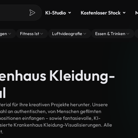
KI-Studio
Kostenloser Stock
M
ngen
Fitness Ist
Luftvideografie
Essen & Trinken
enhaus Kleidung-
l
ial für Ihre kreativen Projekte herunter. Unsere
wahl an authentischen, von Menschen gefilmten
itionen einfangen – sowie fantasievolle, KI-
isierte Krankenhaus Kleidung-Visualisierungen. Alle
t.