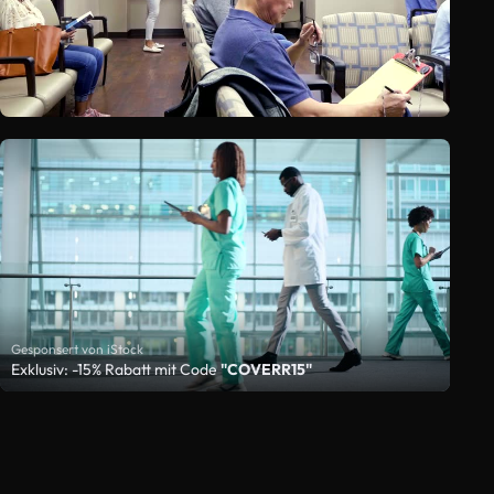
Gesponsert von iStock
Exklusiv: -15% Rabatt mit Code
"COVERR15"