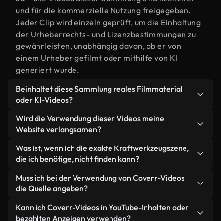
und für die kommerzielle Nutzung freigegeben.
Jeder Clip wird einzeln geprüft, um die Einhaltung
der Urheberrechts- und Lizenzbestimmungen zu
gewährleisten, unabhängig davon, ob er von
einem Urheber gefilmt oder mithilfe von KI
generiert wurde.
Beinhaltet diese Sammlung reales Filmmaterial
oder KI-Videos?
Beides. Es handelt sich um eine Hybridbibliothek
Wird die Verwendung dieser Videos meine
aus realen, von Menschen aufgenommenen
Website verlangsamen?
Filmaufnahmen zum Thema Kraftwerkzeug und
Nicht, wenn Sie unsere optimierten Versionen
Was ist, wenn ich die exakte Kraftwerkzeugszene,
KI-generierten Videos. Jedes Video ist eindeutig
wählen. Wir bieten schlanke, webfähige Formate,
die ich benötige, nicht finden kann?
beschriftet, sodass Sie immer wissen, was Sie
die für die Hintergrundverarbeitung entwickelt
verwenden.
Mit Coverr AI Studio erstellen Sie im
Muss ich bei der Verwendung von Coverr-Videos
wurden – so bleibt die Qualität hoch, während
Handumdrehen ein solches Video. Beschreiben Sie
die Quelle angeben?
gleichzeitig die Ladezeiten minimiert und
einfach die Szene – zum Beispiel "Kraftwerkzeug
Kennzahlen wie LCP verbessert werden.
Eine Namensnennung ist nicht erforderlich. Alle
Kann ich Coverr-Videos in YouTube-Inhalten oder
bei Sonnenuntergang" – und das Studio generiert
Videos in unserer Stockbibliothek sind lizenzfrei
bezahlten Anzeigen verwenden?