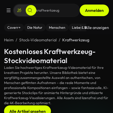
Anmelden
Alle anzeigen
Coverr+
Die Natur
Menschen
Liebe & Beziehungen
F
Heim
Stock-Videomaterial
Kraftwerkzeug
Kostenloses Kraftwerkzeug-
Stockvideomaterial
Laden Sie hochwertiges Kraftwerkzeug-Videomaterial für Ihre
kreativen Projekte herunter. Unsere Bibliothek bietet eine
sorgfältig zusammengestellte Auswahl an authentischen, von
Menschen gefilmten Aufnahmen – die reale Momente und
professionelle Kompositionen einfangen – sowie fantasievolle, KI-
generierte Stockclips für animierte Hintergründe und stilisierte
Kraftwerkzeug-Visualisierungen. Alle Assets sind lizenzfrei und für
die 4K-Bearbeitung optimiert.
Alle Artikel ansehen