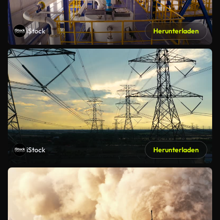
iStock
Herunterladen
iStock
Herunterladen