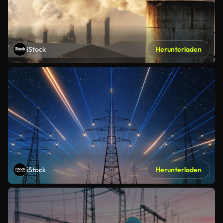
iStock
Herunterladen
iStock
Herunterladen