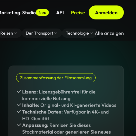
arketing-Studio
API
Preise
Anmelden
Neu
Alle anzeigen
Reisen
Der Transport
Technologie
Zoom Virtuelle H
Zusammenfassung der Filmsammlung
Lizenz:
Lizenzgebührenfrei für die
kommerzielle Nutzung
Inhalte:
Original- und KI-generierte Videos
Technische Daten:
Verfügbar in 4K- und
HD-Qualität
Anpassung:
Remixen Sie dieses
Stockmaterial oder generieren Sie neues