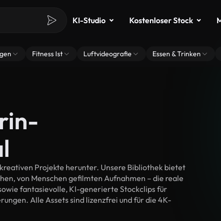
KI-Studio
Kostenloser Stock
M
ngen
Fitness Ist
Luftvideografie
Essen & Trinken
rin-
l
kreativen Projekte herunter. Unsere Bibliothek bietet
chen, von Menschen gefilmten Aufnahmen – die reale
wie fantasievolle, KI-generierte Stockclips für
rungen. Alle Assets sind lizenzfrei und für die 4K-