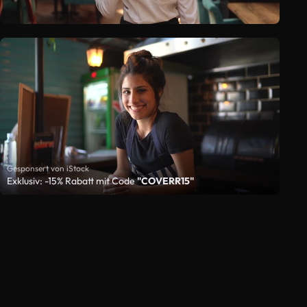
Gesponsert von iStock
Exklusiv: -15% Rabatt mit Code
"COVERR15"