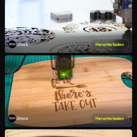
iStock
Herunterladen
iStock
Herunterladen