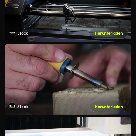
iStock
Herunterladen
iStock
Herunterladen