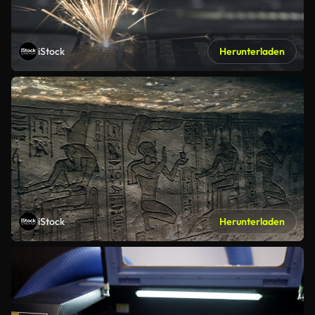
iStock
Herunterladen
iStock
Herunterladen