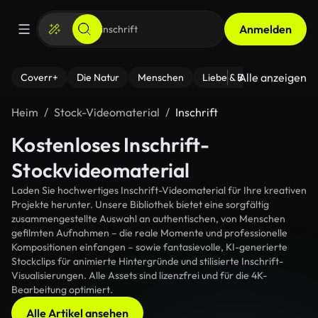
Anmelden
Alle anzeigen
Coverr+
Die Natur
Menschen
Liebe & Beziehungen
F
Heim
Stock-Videomaterial
Inschrift
Kostenloses Inschrift-
Stockvideomaterial
Laden Sie hochwertiges Inschrift-Videomaterial für Ihre kreativen
Projekte herunter. Unsere Bibliothek bietet eine sorgfältig
zusammengestellte Auswahl an authentischen, von Menschen
gefilmten Aufnahmen – die reale Momente und professionelle
Kompositionen einfangen – sowie fantasievolle, KI-generierte
Stockclips für animierte Hintergründe und stilisierte Inschrift-
Visualisierungen. Alle Assets sind lizenzfrei und für die 4K-
Bearbeitung optimiert.
Alle Artikel ansehen