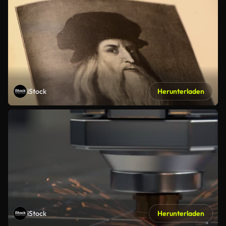
iStock
Herunterladen
iStock
Herunterladen