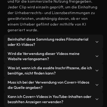
und für die kommerzielle Nutzung freigegeben.
Jeder Clip wird einzeln geprüft, um die Einhaltung
der Urheberrechts- und Lizenzbestimmungen zu
gewährleisten, unabhängig davon, ob er von
einem Urheber gefilmt oder mithilfe von KI
generiert wurde.
Beinhaltet diese Sammlung reales Filmmaterial
oder KI-Videos?
Beides. Es handelt sich um eine Hybridbibliothek
Wird die Verwendung dieser Videos meine
aus realen, von Menschen aufgenommenen
Website verlangsamen?
Filmaufnahmen zum Thema Inschrift und KI-
Nicht, wenn Sie unsere optimierten Versionen
Was ist, wenn ich die exakte Inschriftszene, die ich
generierten Videos. Jedes Video ist eindeutig
wählen. Wir bieten schlanke, webfähige Formate,
benötige, nicht finden kann?
beschriftet, sodass Sie immer wissen, was Sie
die für die Hintergrundverarbeitung entwickelt
verwenden.
Mit Coverr AI Studio erstellen Sie im
Muss ich bei der Verwendung von Coverr-Videos
wurden – so bleibt die Qualität hoch, während
Handumdrehen ein solches Video. Beschreiben Sie
die Quelle angeben?
gleichzeitig die Ladezeiten minimiert und
einfach die Szene – zum Beispiel "Inschrift bei
Kennzahlen wie LCP verbessert werden.
Eine Namensnennung ist nicht erforderlich. Alle
Kann ich Coverr-Videos in YouTube-Inhalten oder
Sonnenuntergang" – und das Studio generiert
Videos in unserer Stockbibliothek sind lizenzfrei
bezahlten Anzeigen verwenden?
innerhalb von Sekunden ein individuelles Video für
und können ohne Nennung des Urhebers