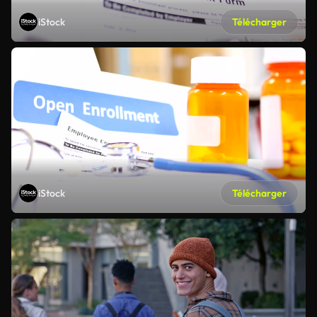
iStock
Télécharger
iStock
Télécharger