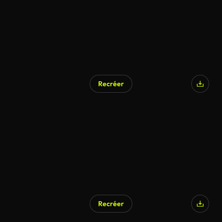
Recréer
Recréer