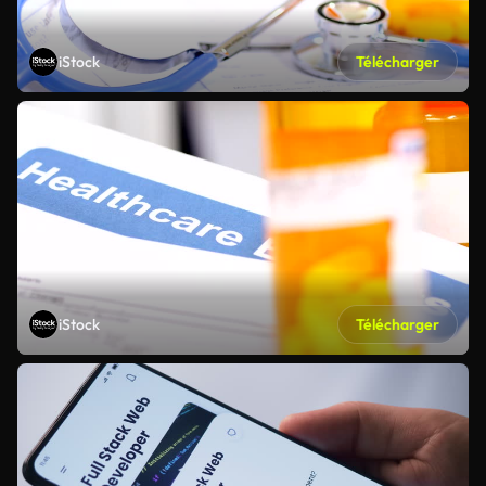
iStock
Télécharger
iStock
Télécharger