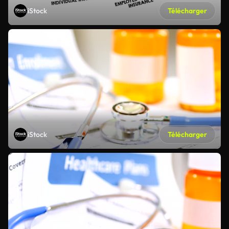
iStock
Télécharger
iStock
Télécharger