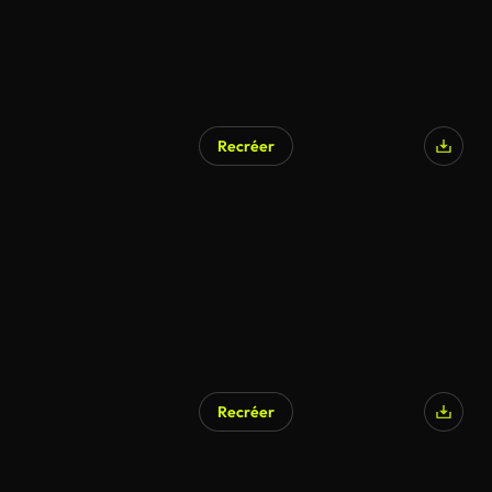
Recréer
Recréer