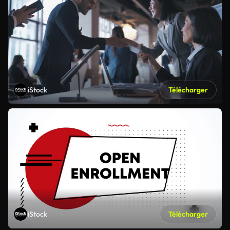
iStock
Télécharger
iStock
Télécharger