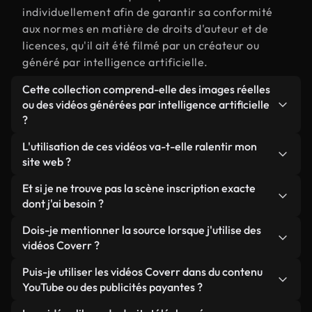
individuellement afin de garantir sa conformité
aux normes en matière de droits d'auteur et de
licences, qu'il ait été filmé par un créateur ou
généré par intelligence artificielle.
Cette collection comprend-elle des images réelles
ou des vidéos générées par intelligence artificielle
?
Les deux. Il s'agit d'une bibliothèque hybride
L'utilisation de ces vidéos va-t-elle ralentir mon
composée de véritables images filmées par des
site web ?
humains et liées à inscription, ainsi que de vidéos
Sauf si vous choisissez nos versions optimisées.
Et si je ne trouve pas la scène inscription exacte
générées par IA. Chaque vidéo est clairement
Nous proposons des formats légers, prêts pour le
dont j'ai besoin ?
identifiée afin que vous sachiez toujours ce que
web et conçus pour une utilisation en arrière-plan :
vous utilisez.
Vous pouvez en créer une instantanément avec
Dois-je mentionner la source lorsque j'utilise des
ils conservent une qualité élevée tout en
Coverr AI Studio. Il vous suffit de décrire la scène,
vidéos Coverr ?
minimisant les temps de chargement et en
par exemple « inscription au coucher du soleil », et
améliorant des indicateurs comme le LCP.
Aucune attribution n'est requise. Toutes les vidéos
Puis-je utiliser les vidéos Coverr dans du contenu
le Studio générera en quelques secondes une vidéo
de notre bibliothèque sont libres de droits et
YouTube ou des publicités payantes ?
personnalisée conforme à nos normes de licence.
peuvent être utilisées sans mentionner l'auteur,
Oui. Toutes les séquences vidéo de Coverr peuvent