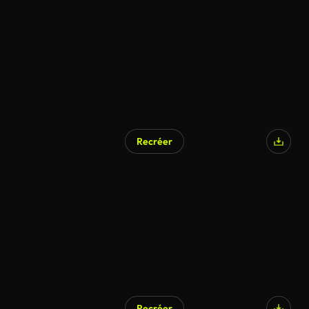
Recréer
Recréer