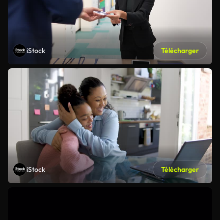
iStock
Télécharger
iStock
Télécharger