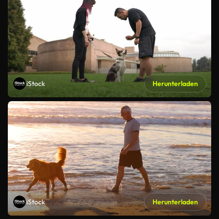
iStock
Herunterladen
iStock
Herunterladen