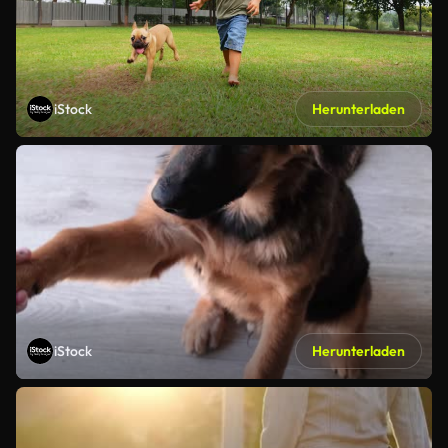
iStock
Herunterladen
iStock
Herunterladen