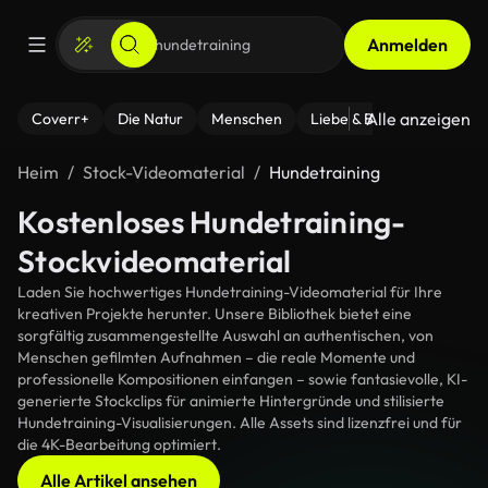
Anmelden
Alle anzeigen
Coverr+
Die Natur
Menschen
Liebe & Beziehungen
F
Heim
Stock-Videomaterial
Hundetraining
Kostenloses Hundetraining-
Stockvideomaterial
Laden Sie hochwertiges Hundetraining-Videomaterial für Ihre
kreativen Projekte herunter. Unsere Bibliothek bietet eine
sorgfältig zusammengestellte Auswahl an authentischen, von
Menschen gefilmten Aufnahmen – die reale Momente und
professionelle Kompositionen einfangen – sowie fantasievolle, KI-
generierte Stockclips für animierte Hintergründe und stilisierte
Hundetraining-Visualisierungen. Alle Assets sind lizenzfrei und für
die 4K-Bearbeitung optimiert.
Alle Artikel ansehen