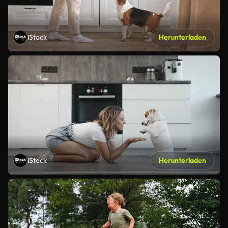
iStock
Herunterladen
iStock
Herunterladen