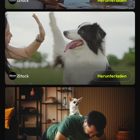
iStock
Herunterladen
iStock
Herunterladen