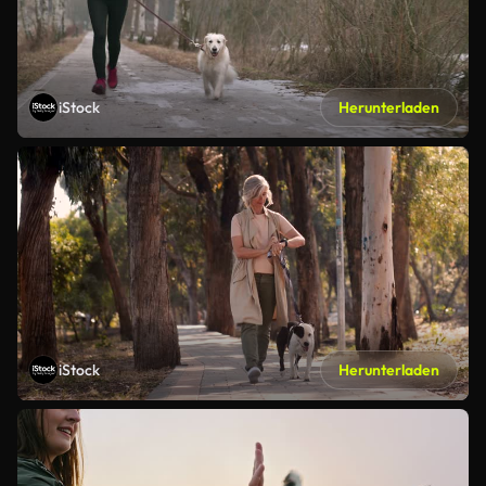
iStock
Herunterladen
iStock
Herunterladen