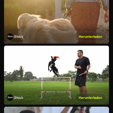
iStock
Herunterladen
iStock
Herunterladen