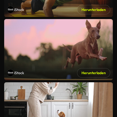
iStock
Herunterladen
iStock
Herunterladen