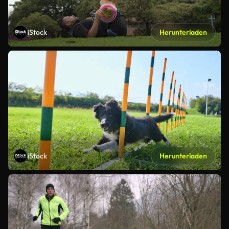
iStock
Herunterladen
iStock
Herunterladen