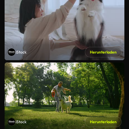
iStock
Herunterladen
iStock
Herunterladen