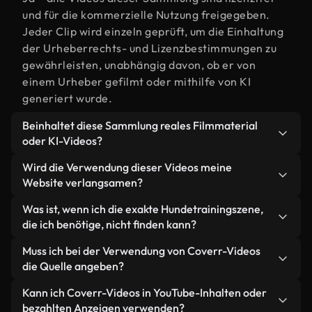
und für die kommerzielle Nutzung freigegeben.
Jeder Clip wird einzeln geprüft, um die Einhaltung
der Urheberrechts- und Lizenzbestimmungen zu
gewährleisten, unabhängig davon, ob er von
einem Urheber gefilmt oder mithilfe von KI
generiert wurde.
Beinhaltet diese Sammlung reales Filmmaterial
oder KI-Videos?
Beides. Es handelt sich um eine Hybridbibliothek
Wird die Verwendung dieser Videos meine
aus realen, von Menschen aufgenommenen
Website verlangsamen?
Filmaufnahmen zum Thema Hundetraining und KI-
Nicht, wenn Sie unsere optimierten Versionen
Was ist, wenn ich die exakte Hundetrainingszene,
generierten Videos. Jedes Video ist eindeutig
wählen. Wir bieten schlanke, webfähige Formate,
die ich benötige, nicht finden kann?
beschriftet, sodass Sie immer wissen, was Sie
die für die Hintergrundverarbeitung entwickelt
verwenden.
Mit Coverr AI Studio erstellen Sie im
Muss ich bei der Verwendung von Coverr-Videos
wurden – so bleibt die Qualität hoch, während
Handumdrehen ein solches Video. Beschreiben Sie
die Quelle angeben?
gleichzeitig die Ladezeiten minimiert und
einfach die Szene – zum Beispiel "Hundetraining
Kennzahlen wie LCP verbessert werden.
Eine Namensnennung ist nicht erforderlich. Alle
Kann ich Coverr-Videos in YouTube-Inhalten oder
bei Sonnenuntergang" – und das Studio generiert
Videos in unserer Stockbibliothek sind lizenzfrei
bezahlten Anzeigen verwenden?