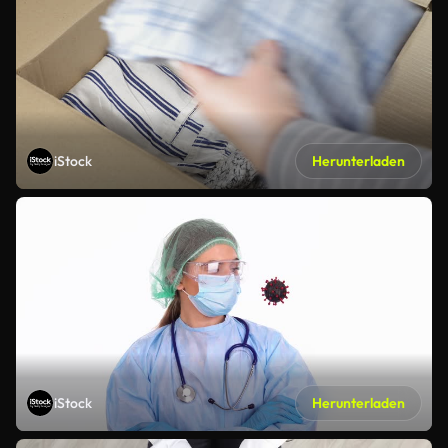
iStock
Herunterladen
iStock
Herunterladen