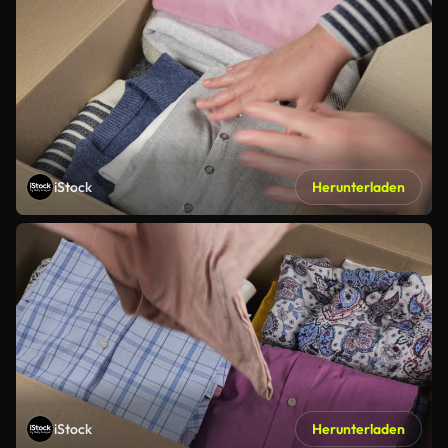
iStock
Herunterladen
iStock
Herunterladen