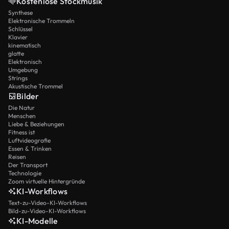
Kostenlose Stockmusik
Synthese
Elektronische Trommeln
Schlüssel
Klavier
kinematisch
glatte
Elektronisch
Umgebung
Strings
Akustische Trommel
Bilder
Die Natur
Menschen
Liebe & Beziehungen
Fitness ist
Luftvideografie
Essen & Trinken
Reisen
Der Transport
Technologie
Zoom virtuelle Hintergründe
KI-Workflows
Text-zu-Video-KI-Workflows
Bild-zu-Video-KI-Workflows
KI-Modelle