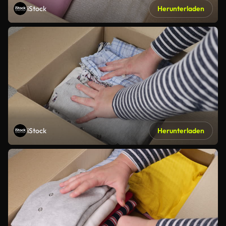
iStock
Herunterladen
iStock
Herunterladen