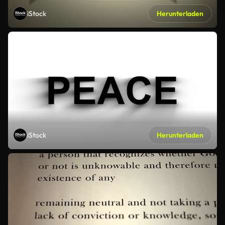
iStock
Herunterladen
iStock
Herunterladen