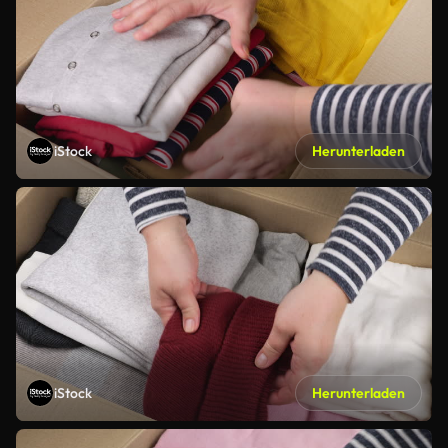
iStock
Herunterladen
iStock
Herunterladen