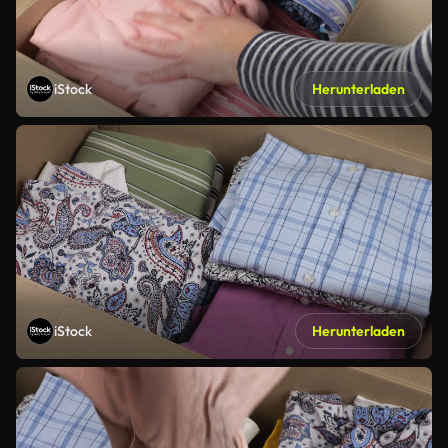
iStock
Herunterladen
iStock
Herunterladen