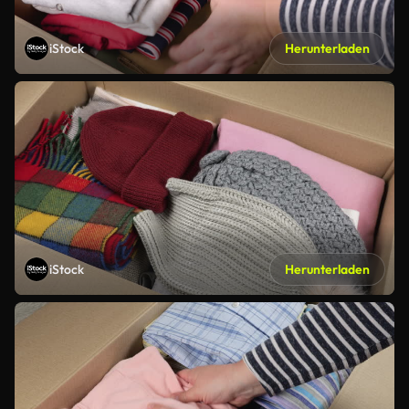
iStock
Herunterladen
iStock
Herunterladen