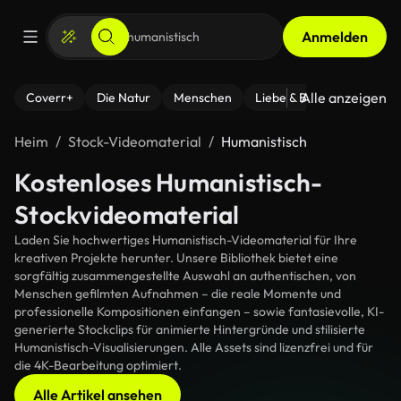
Anmelden
Alle anzeigen
Coverr+
Die Natur
Menschen
Liebe & Beziehungen
F
Heim
Stock-Videomaterial
Humanistisch
Kostenloses Humanistisch-
Stockvideomaterial
Laden Sie hochwertiges Humanistisch-Videomaterial für Ihre
kreativen Projekte herunter. Unsere Bibliothek bietet eine
sorgfältig zusammengestellte Auswahl an authentischen, von
Menschen gefilmten Aufnahmen – die reale Momente und
professionelle Kompositionen einfangen – sowie fantasievolle, KI-
generierte Stockclips für animierte Hintergründe und stilisierte
Humanistisch-Visualisierungen. Alle Assets sind lizenzfrei und für
die 4K-Bearbeitung optimiert.
Alle Artikel ansehen