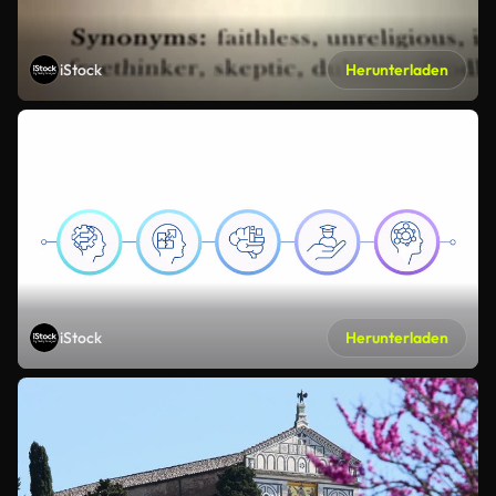
iStock
Herunterladen
iStock
Herunterladen