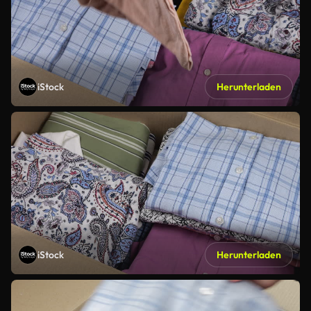
iStock
Herunterladen
iStock
Herunterladen