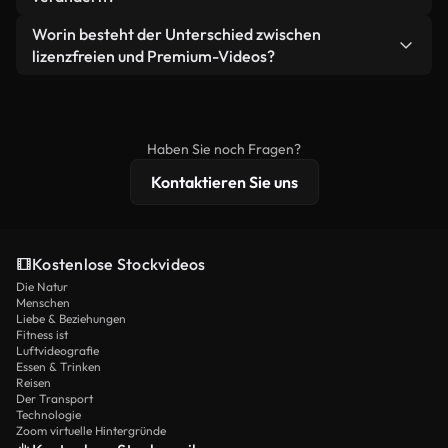
eigenständiges Produkt weiterverkaufen oder
Sie erhalten sauberes, sofort einsatzbereites
weiterverbreiten.
Ja. Sie dürfen unsere Videos gerne kürzen,
Worin besteht der Unterschied zwischen
Videomaterial.
bearbeiten oder neu zusammenstellen. Achten Sie
lizenzfreien und Premium-Videos?
nur darauf, dass das Endprodukt unserer Lizenz
Lizenzfreie Videos beinhalten kommerzielle
entspricht und nicht als ungeschnittenes
Nutzungsrechte, während Premium-Inhalte
Stockmaterial weiterverbreitet wird.
exklusives Filmmaterial, 4K-Auflösung und
Haben Sie noch Fragen?
erweiterten Lizenzschutz bieten.
Kontaktieren Sie uns
Kostenlose Stockvideos
Die Natur
Menschen
Liebe & Beziehungen
Fitness ist
Luftvideografie
Essen & Trinken
Reisen
Der Transport
Technologie
Zoom virtuelle Hintergründe