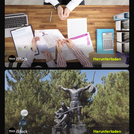
iStock
Herunterladen
iStock
Herunterladen