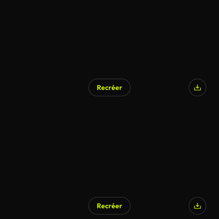
Recréer
Recréer