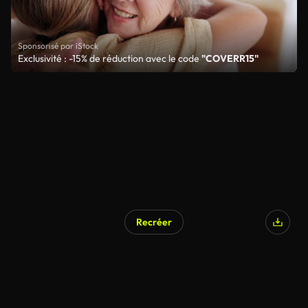
Sponsorisé par iStock
Exclusivité : -15% de réduction avec le code
"COVERR15"
Recréer