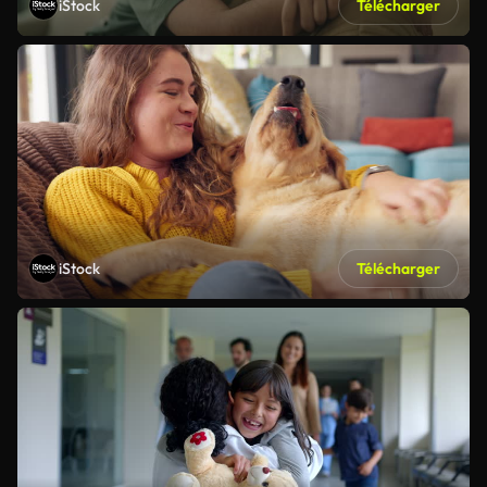
iStock
Télécharger
iStock
Télécharger