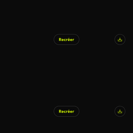
Recréer
Recréer