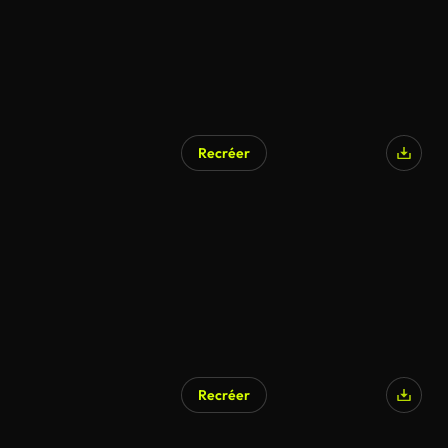
Recréer
Recréer