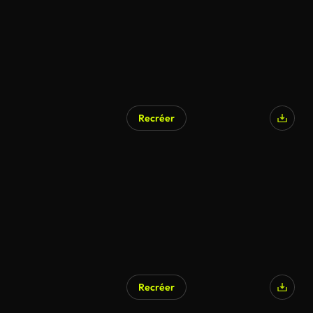
Recréer
Recréer