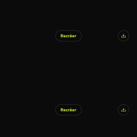
Recréer
Recréer