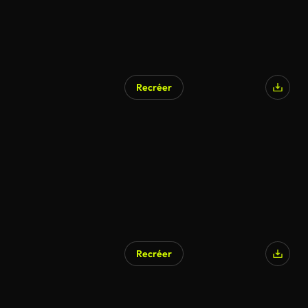
Recréer
Recréer