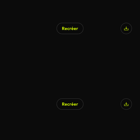
Recréer
Recréer