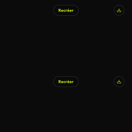
Recréer
Recréer