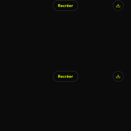
Recréer
Recréer