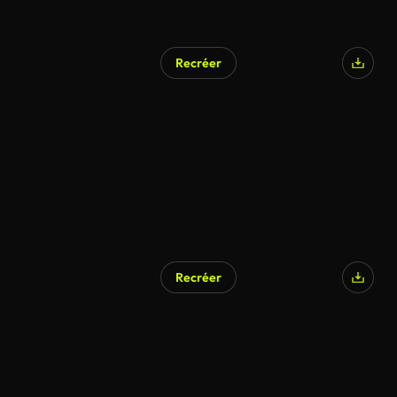
Recréer
Recréer