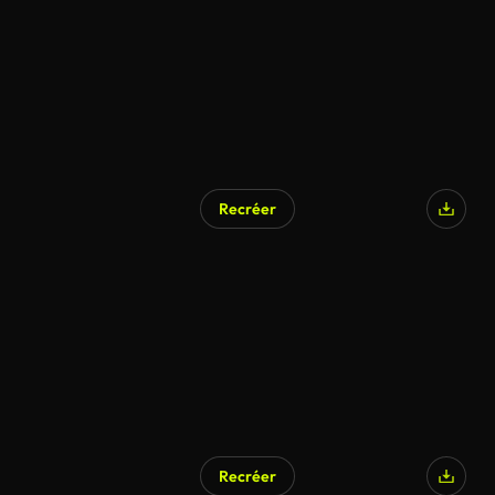
Recréer
Recréer