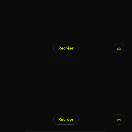
Recréer
Recréer