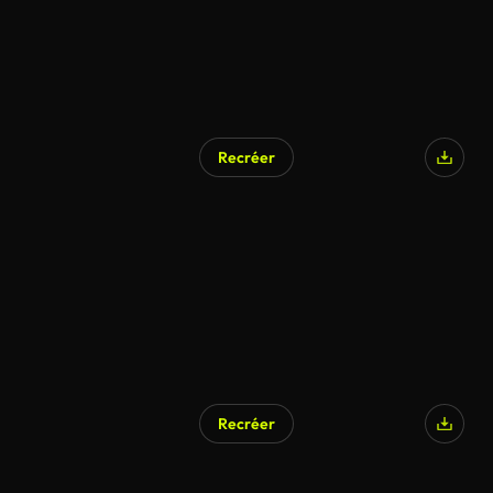
Recréer
Recréer