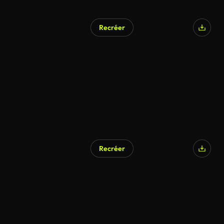
Recréer
Recréer