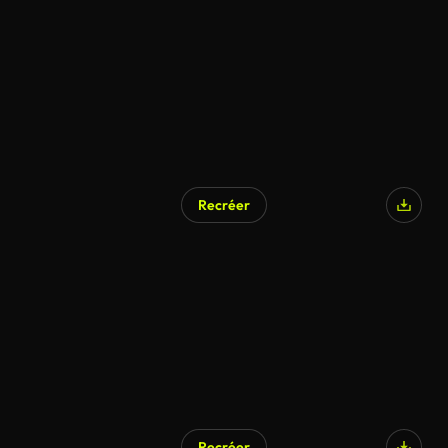
Recréer
Recréer