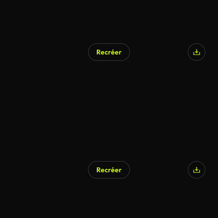
Recréer
Recréer