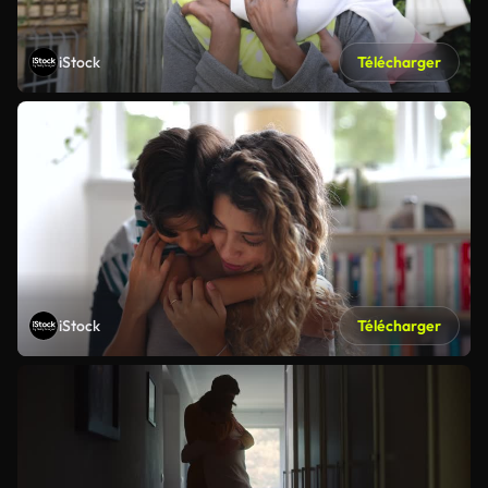
iStock
Télécharger
iStock
Télécharger