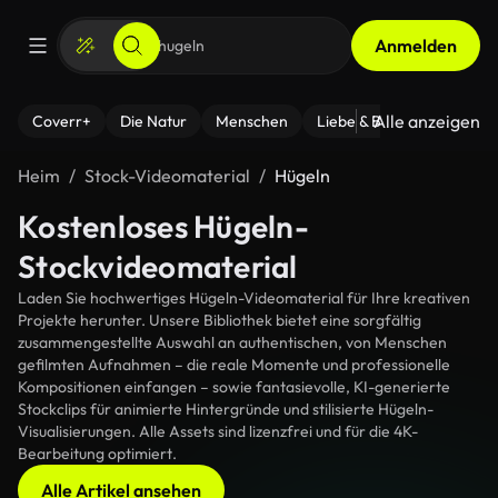
Anmelden
Alle anzeigen
Coverr+
Die Natur
Menschen
Liebe & Beziehungen
F
Heim
Stock-Videomaterial
Hügeln
Kostenloses Hügeln-
Stockvideomaterial
Laden Sie hochwertiges Hügeln-Videomaterial für Ihre kreativen
Projekte herunter. Unsere Bibliothek bietet eine sorgfältig
zusammengestellte Auswahl an authentischen, von Menschen
gefilmten Aufnahmen – die reale Momente und professionelle
Kompositionen einfangen – sowie fantasievolle, KI-generierte
Stockclips für animierte Hintergründe und stilisierte Hügeln-
Visualisierungen. Alle Assets sind lizenzfrei und für die 4K-
Bearbeitung optimiert.
Alle Artikel ansehen