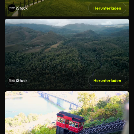
iStock
Herunterladen
iStock
Herunterladen