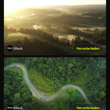
iStock
Herunterladen
iStock
Herunterladen