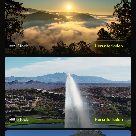
iStock
Herunterladen
iStock
Herunterladen