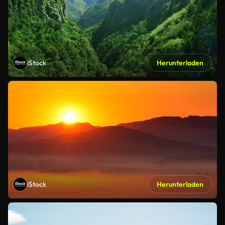
iStock
Herunterladen
iStock
Herunterladen