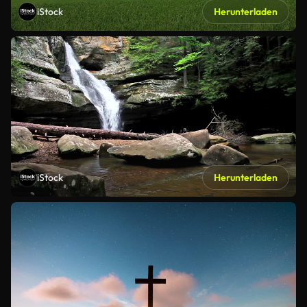
iStock
Herunterladen
iStock
Herunterladen