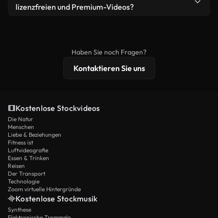
bearbeiten oder neu zusammenstellen. Achten Sie
lizenzfreien und Premium-Videos?
nur darauf, dass das Endprodukt unserer Lizenz
Lizenzfreie Videos beinhalten kommerzielle
entspricht und nicht als ungeschnittenes
Nutzungsrechte, während Premium-Inhalte
Stockmaterial weiterverbreitet wird.
exklusives Filmmaterial, 4K-Auflösung und
Haben Sie noch Fragen?
erweiterten Lizenzschutz bieten.
Kontaktieren Sie uns
Kostenlose Stockvideos
Die Natur
Menschen
Liebe & Beziehungen
Fitness ist
Luftvideografie
Essen & Trinken
Reisen
Der Transport
Technologie
Zoom virtuelle Hintergründe
Kostenlose Stockmusik
Synthese
Elektronische Trommeln