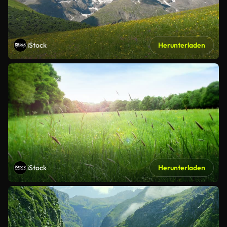
iStock
Herunterladen
iStock
Herunterladen