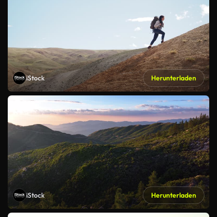
iStock
Herunterladen
iStock
Herunterladen