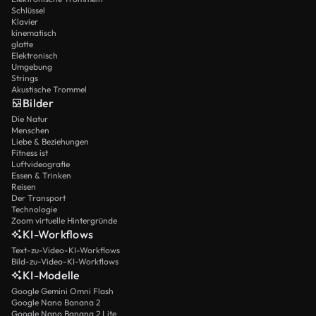
Schlüssel
Klavier
kinematisch
glatte
Elektronisch
Umgebung
Strings
Akustische Trommel
Bilder
Die Natur
Menschen
Liebe & Beziehungen
Fitness ist
Luftvideografie
Essen & Trinken
Reisen
Der Transport
Technologie
Zoom virtuelle Hintergründe
KI-Workflows
Text-zu-Video-KI-Workflows
Bild-zu-Video-KI-Workflows
KI-Modelle
Google Gemini Omni Flash
Google Nano Banana 2
Google Nano Banana 2 Lite