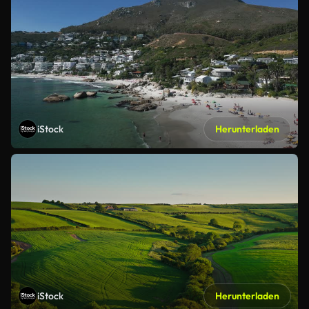
iStock
Herunterladen
iStock
Herunterladen