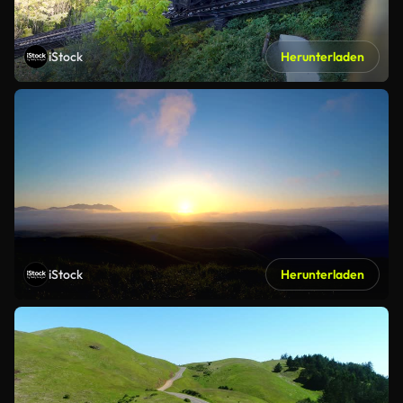
iStock
Herunterladen
iStock
Herunterladen