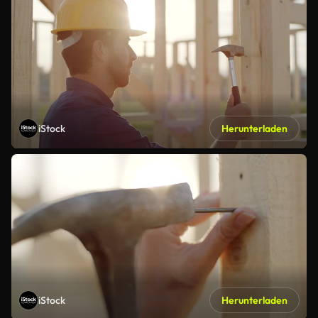
iStock
Herunterladen
iStock
Herunterladen