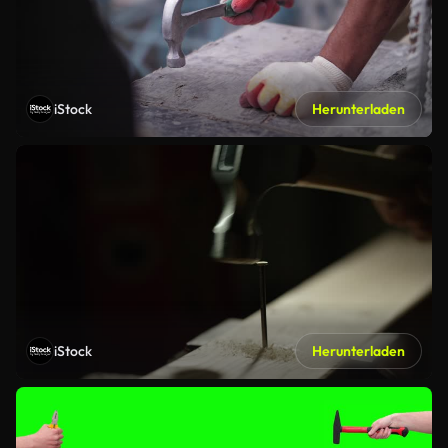
iStock
Herunterladen
iStock
Herunterladen