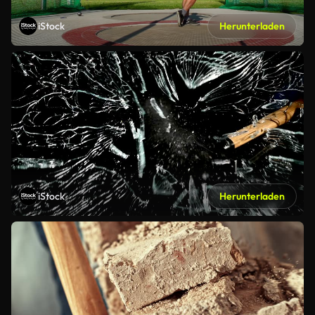
iStock
Herunterladen
iStock
Herunterladen