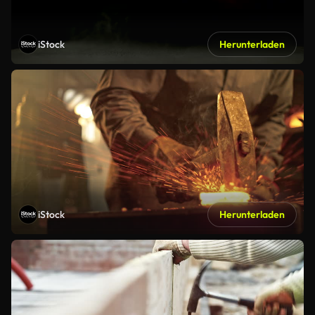
iStock
Herunterladen
iStock
Herunterladen