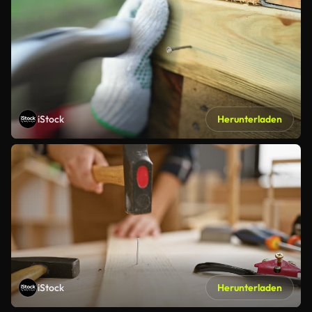
iStock
Herunterladen
iStock
Herunterladen