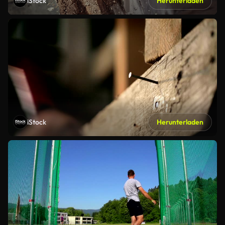
iStock
Herunterladen
iStock
Herunterladen