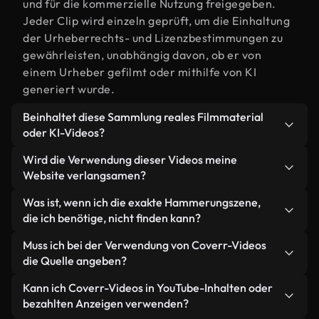
und für die kommerzielle Nutzung freigegeben.
Jeder Clip wird einzeln geprüft, um die Einhaltung
der Urheberrechts- und Lizenzbestimmungen zu
gewährleisten, unabhängig davon, ob er von
einem Urheber gefilmt oder mithilfe von KI
generiert wurde.
Beinhaltet diese Sammlung reales Filmmaterial
oder KI-Videos?
Beides. Es handelt sich um eine Hybridbibliothek
Wird die Verwendung dieser Videos meine
aus realen, von Menschen aufgenommenen
Website verlangsamen?
Filmaufnahmen zum Thema Hammerung und KI-
Nicht, wenn Sie unsere optimierten Versionen
Was ist, wenn ich die exakte Hammerungszene,
generierten Videos. Jedes Video ist eindeutig
wählen. Wir bieten schlanke, webfähige Formate,
die ich benötige, nicht finden kann?
beschriftet, sodass Sie immer wissen, was Sie
die für die Hintergrundverarbeitung entwickelt
verwenden.
Mit Coverr AI Studio erstellen Sie im
Muss ich bei der Verwendung von Coverr-Videos
wurden – so bleibt die Qualität hoch, während
Handumdrehen ein solches Video. Beschreiben Sie
die Quelle angeben?
gleichzeitig die Ladezeiten minimiert und
einfach die Szene – zum Beispiel "Hammerung bei
Kennzahlen wie LCP verbessert werden.
Eine Namensnennung ist nicht erforderlich. Alle
Kann ich Coverr-Videos in YouTube-Inhalten oder
Sonnenuntergang" – und das Studio generiert
Videos in unserer Stockbibliothek sind lizenzfrei
bezahlten Anzeigen verwenden?
innerhalb von Sekunden ein individuelles Video für
und können ohne Nennung des Urhebers