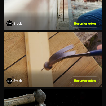
iStock
Herunterladen
iStock
Herunterladen