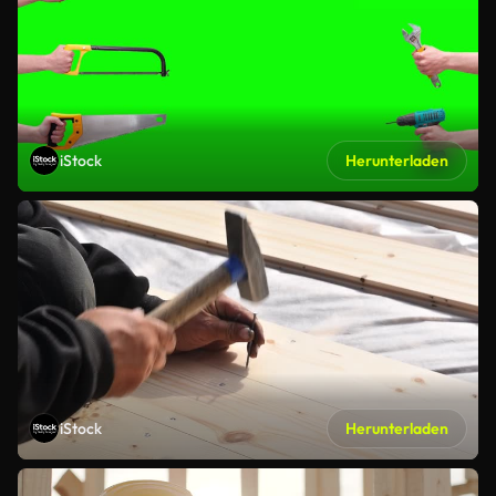
iStock
Herunterladen
iStock
Herunterladen