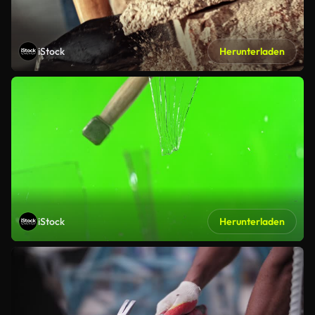
iStock
Herunterladen
iStock
Herunterladen