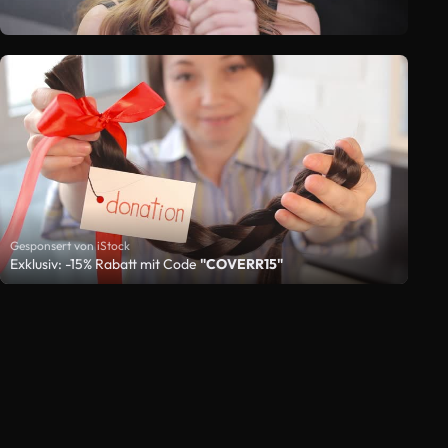
Gesponsert von iStock
Exklusiv: -15% Rabatt mit Code
"COVERR15"