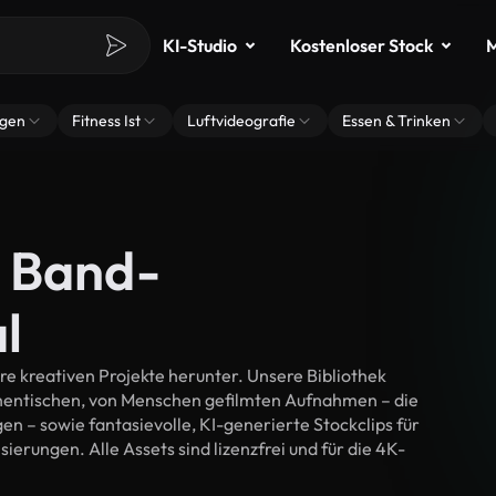
KI-Studio
Kostenloser Stock
M
ngen
Fitness Ist
Luftvideografie
Essen & Trinken
e Band-
l
e kreativen Projekte herunter. Unsere Bibliothek
thentischen, von Menschen gefilmten Aufnahmen – die
n – sowie fantasievolle, KI-generierte Stockclips für
ierungen. Alle Assets sind lizenzfrei und für die 4K-