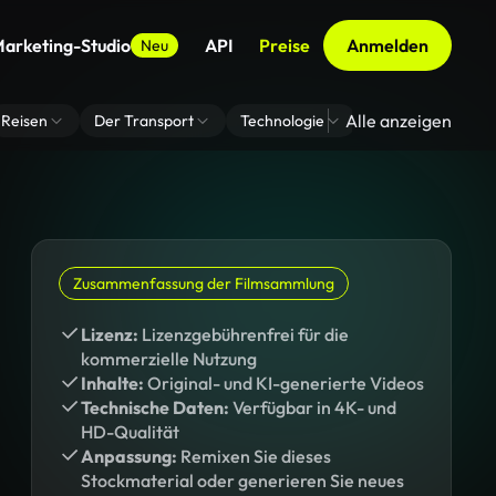
arketing-Studio
API
Preise
Anmelden
Neu
Alle anzeigen
Reisen
Der Transport
Technologie
Zoom Virtuelle H
Zusammenfassung der Filmsammlung
Lizenz:
Lizenzgebührenfrei für die
kommerzielle Nutzung
Inhalte:
Original- und KI-generierte Videos
Technische Daten:
Verfügbar in 4K- und
HD-Qualität
Anpassung:
Remixen Sie dieses
Stockmaterial oder generieren Sie neues