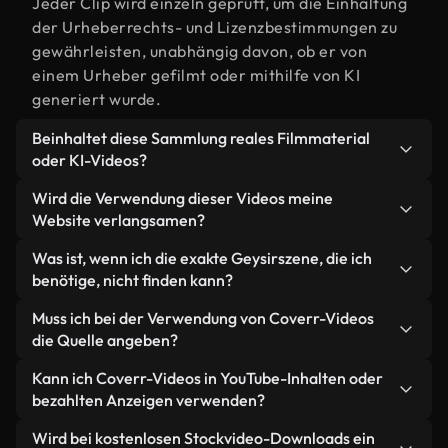
Jeder Clip wird einzeln geprüft, um die Einhaltung
der Urheberrechts- und Lizenzbestimmungen zu
gewährleisten, unabhängig davon, ob er von
einem Urheber gefilmt oder mithilfe von KI
generiert wurde.
Beinhaltet diese Sammlung reales Filmmaterial
oder KI-Videos?
Beides. Es handelt sich um eine Hybridbibliothek
Wird die Verwendung dieser Videos meine
aus realen, von Menschen aufgenommenen
Website verlangsamen?
Filmaufnahmen zum Thema Geysir und KI-
Nicht, wenn Sie unsere optimierten Versionen
Was ist, wenn ich die exakte Geysirszene, die ich
generierten Videos. Jedes Video ist eindeutig
wählen. Wir bieten schlanke, webfähige Formate,
benötige, nicht finden kann?
beschriftet, sodass Sie immer wissen, was Sie
die für die Hintergrundverarbeitung entwickelt
verwenden.
Mit Coverr AI Studio erstellen Sie im
Muss ich bei der Verwendung von Coverr-Videos
wurden – so bleibt die Qualität hoch, während
Handumdrehen ein solches Video. Beschreiben Sie
die Quelle angeben?
gleichzeitig die Ladezeiten minimiert und
einfach die Szene – zum Beispiel "Geysir bei
Kennzahlen wie LCP verbessert werden.
Eine Namensnennung ist nicht erforderlich. Alle
Kann ich Coverr-Videos in YouTube-Inhalten oder
Sonnenuntergang" – und das Studio generiert
Videos in unserer Stockbibliothek sind lizenzfrei
bezahlten Anzeigen verwenden?
innerhalb von Sekunden ein individuelles Video für
und können ohne Nennung des Urhebers
Sie, das unseren Lizenzbestimmungen entspricht.
Ja. Sämtliches Stockmaterial von Coverr darf in
Wird bei kostenlosen Stockvideo-Downloads ein
verwendet werden – wir freuen uns aber immer