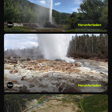
iStock
Herunterladen
iStock
Herunterladen