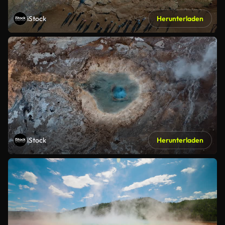
iStock
Herunterladen
iStock
Herunterladen