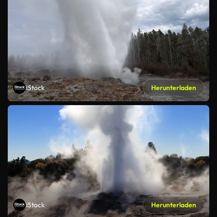
iStock
Herunterladen
iStock
Herunterladen