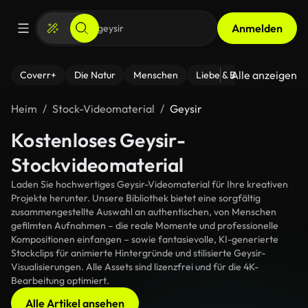
Anmelden
Alle anzeigen
Coverr+
Die Natur
Menschen
Liebe & Beziehungen
F
Heim
Stock-Videomaterial
Geysir
Kostenloses Geysir-
Stockvideomaterial
Laden Sie hochwertiges Geysir-Videomaterial für Ihre kreativen
Projekte herunter. Unsere Bibliothek bietet eine sorgfältig
zusammengestellte Auswahl an authentischen, von Menschen
gefilmten Aufnahmen – die reale Momente und professionelle
Kompositionen einfangen – sowie fantasievolle, KI-generierte
Stockclips für animierte Hintergründe und stilisierte Geysir-
Visualisierungen. Alle Assets sind lizenzfrei und für die 4K-
Bearbeitung optimiert.
Alle Artikel ansehen