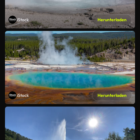
iStock
Herunterladen
iStock
Herunterladen