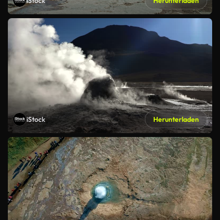
iStock
Herunterladen
iStock
Herunterladen