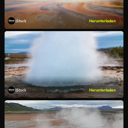
iStock
Herunterladen
iStock
Herunterladen