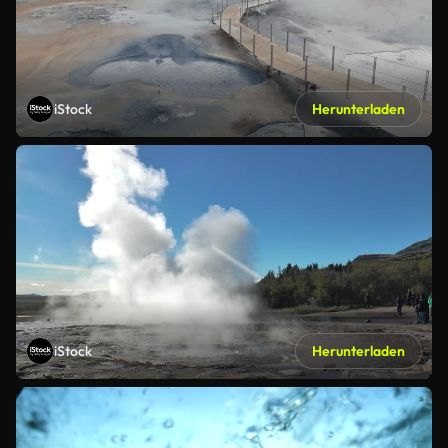
iStock
Herunterladen
iStock
Herunterladen