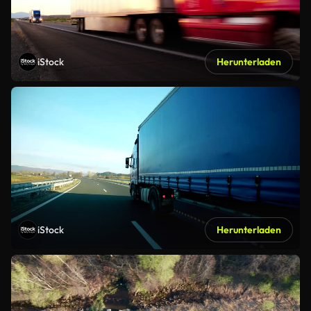
iStock
Herunterladen
iStock
Herunterladen