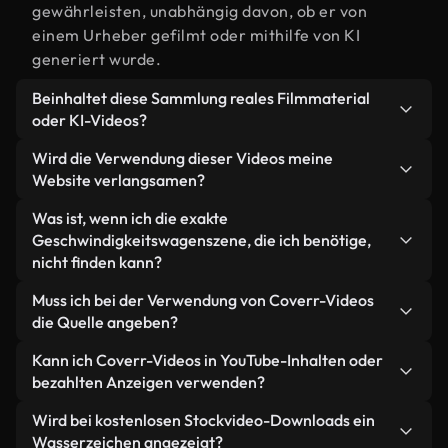
gewährleisten, unabhängig davon, ob er von
einem Urheber gefilmt oder mithilfe von KI
generiert wurde.
Beinhaltet diese Sammlung reales Filmmaterial
oder KI-Videos?
Beides. Es handelt sich um eine Hybridbibliothek
Wird die Verwendung dieser Videos meine
aus realen, von Menschen aufgenommenen
Website verlangsamen?
Filmaufnahmen zum Thema
Nicht, wenn Sie unsere optimierten Versionen
Was ist, wenn ich die exakte
Geschwindigkeitswagen und KI-generierten
wählen. Wir bieten schlanke, webfähige Formate,
Geschwindigkeitswagenszene, die ich benötige,
Videos. Jedes Video ist eindeutig beschriftet,
die für die Hintergrundverarbeitung entwickelt
nicht finden kann?
sodass Sie immer wissen, was Sie verwenden.
wurden – so bleibt die Qualität hoch, während
Mit Coverr AI Studio erstellen Sie im
Muss ich bei der Verwendung von Coverr-Videos
gleichzeitig die Ladezeiten minimiert und
Handumdrehen ein solches Video. Beschreiben Sie
die Quelle angeben?
Kennzahlen wie LCP verbessert werden.
einfach die Szene – zum Beispiel
Eine Namensnennung ist nicht erforderlich. Alle
Kann ich Coverr-Videos in YouTube-Inhalten oder
"Geschwindigkeitswagen bei Sonnenuntergang" –
Videos in unserer Stockbibliothek sind lizenzfrei
bezahlten Anzeigen verwenden?
und das Studio generiert innerhalb von Sekunden
und können ohne Nennung des Urhebers
ein individuelles Video für Sie, das unseren
Ja. Sämtliches Stockmaterial von Coverr darf in
Wird bei kostenlosen Stockvideo-Downloads ein
verwendet werden – wir freuen uns aber immer
Lizenzbestimmungen entspricht.
monetarisierten YouTube-Videos, Social-Media-
Wasserzeichen angezeigt?