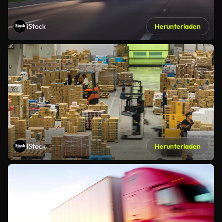
iStock
Herunterladen
iStock
Herunterladen