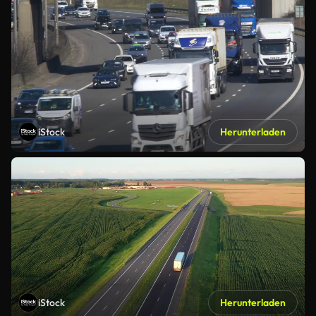
iStock
Herunterladen
iStock
Herunterladen