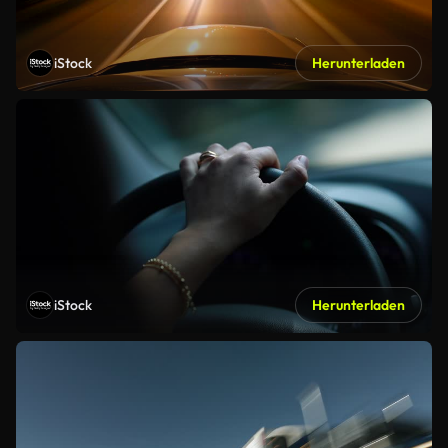
iStock
Herunterladen
iStock
Herunterladen