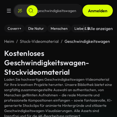
Anmelden
Alle anzeigen
Coverr+
Die Natur
Menschen
Liebe & Beziehungen
F
Heim
Stock-Videomaterial
Geschwindigkeitswagen
Kostenloses
Geschwindigkeitswagen-
Stockvideomaterial
Laden Sie hochwertiges Geschwindigkeitswagen-Videomaterial
für Ihre kreativen Projekte herunter. Unsere Bibliothek bietet eine
sorgfältig zusammengestellte Auswahl an authentischen, von
Menschen gefilmten Aufnahmen – die reale Momente und
professionelle Kompositionen einfangen – sowie fantasievolle, KI-
generierte Stockclips für animierte Hintergründe und stilisierte
Geschwindigkeitswagen-Visualisierungen. Alle Assets sind
lizenzfrei und für die 4K-Bearbeitung optimiert.