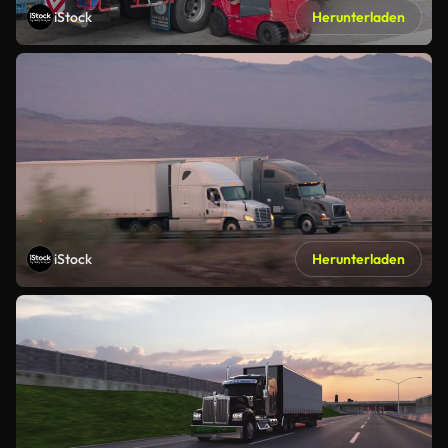
iStock
Herunterladen
iStock
Herunterladen