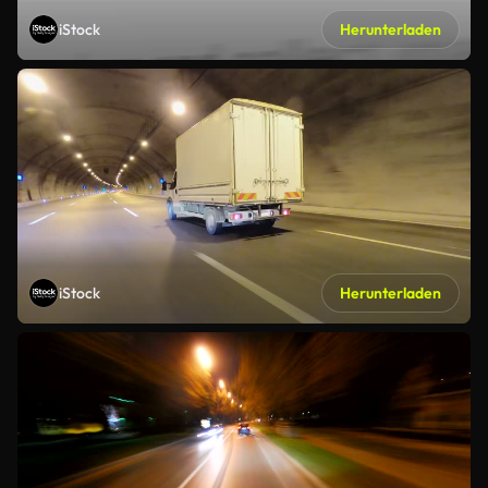
iStock
Herunterladen
iStock
Herunterladen