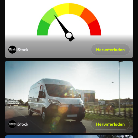
iStock
Herunterladen
iStock
Herunterladen