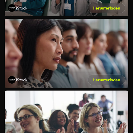
iStock
Herunterladen
iStock
Herunterladen