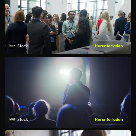
iStock
Herunterladen
iStock
Herunterladen