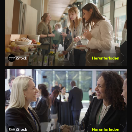
iStock
Herunterladen
iStock
Herunterladen