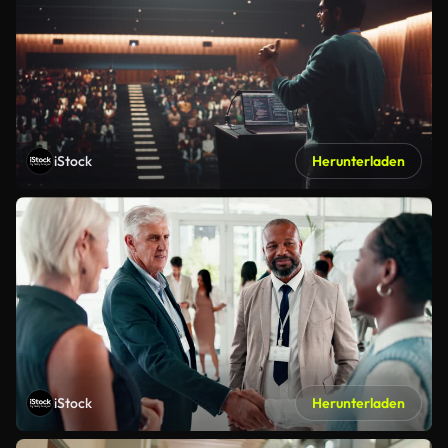
iStock
Herunterladen
iStock
Herunterladen