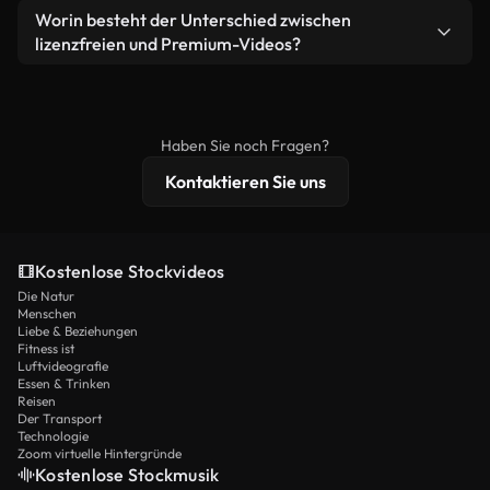
weiterverbreiten.
Ja. Sie dürfen unsere Videos gerne kürzen,
Worin besteht der Unterschied zwischen
Videomaterial.
bearbeiten oder neu zusammenstellen. Achten Sie
lizenzfreien und Premium-Videos?
nur darauf, dass das Endprodukt unserer Lizenz
Lizenzfreie Videos beinhalten kommerzielle
entspricht und nicht als ungeschnittenes
Nutzungsrechte, während Premium-Inhalte
Stockmaterial weiterverbreitet wird.
exklusives Filmmaterial, 4K-Auflösung und
Haben Sie noch Fragen?
erweiterten Lizenzschutz bieten.
Kontaktieren Sie uns
Kostenlose Stockvideos
Die Natur
Menschen
Liebe & Beziehungen
Fitness ist
Luftvideografie
Essen & Trinken
Reisen
Der Transport
Technologie
Zoom virtuelle Hintergründe
Kostenlose Stockmusik