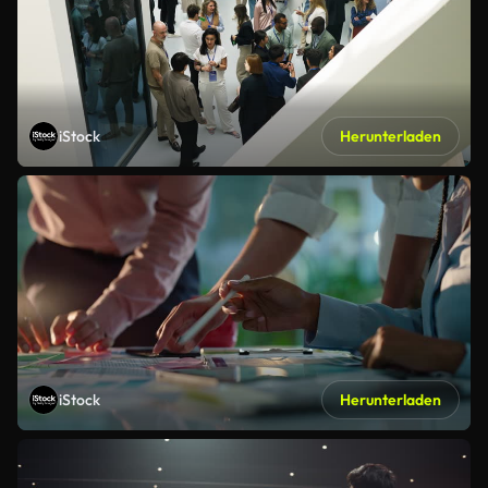
iStock
Herunterladen
iStock
Herunterladen