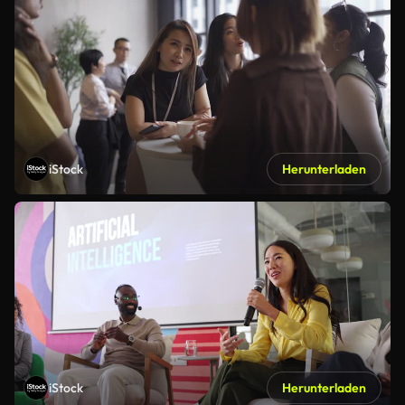
iStock
Herunterladen
iStock
Herunterladen