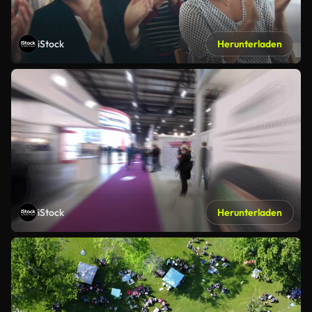
iStock
Herunterladen
iStock
Herunterladen