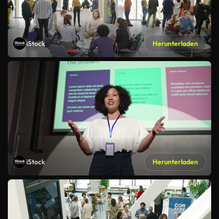
iStock
Herunterladen
iStock
Herunterladen