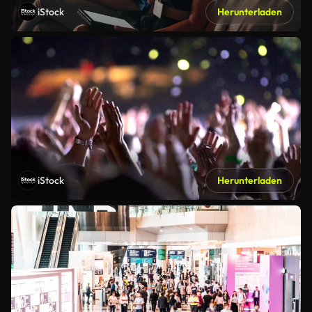
iStock
Herunterladen
iStock
Herunterladen