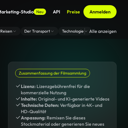
arketing-Studio
API
Preise
Anmelden
Neu
Alle anzeigen
Reisen
Der Transport
Technologie
Zoom Virtuelle H
Zusammenfassung der Filmsammlung
Lizenz:
Lizenzgebührenfrei für die
kommerzielle Nutzung
Inhalte:
Original- und KI-generierte Videos
Technische Daten:
Verfügbar in 4K- und
HD-Qualität
Anpassung:
Remixen Sie dieses
Stockmaterial oder generieren Sie neues