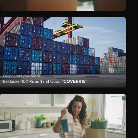
Gesponsert von iStock
Exklusiv: -15% Rabatt mit Code
"COVERR15"