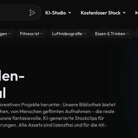
KI-Studio
Kostenloser Stock
M
ngen
Fitness Ist
Luftvideografie
Essen & Trinken
den-
l
reativen Projekte herunter. Unsere Bibliothek bietet
chen, von Menschen gefilmten Aufnahmen – die reale
wie fantasievolle, KI-generierte Stockclips für
rungen. Alle Assets sind lizenzfrei und für die 4K-