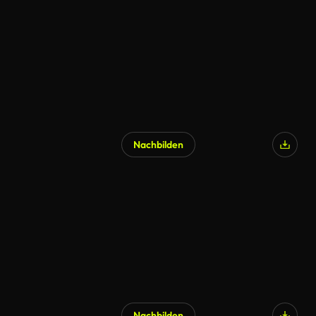
Nachbilden
Nachbilden