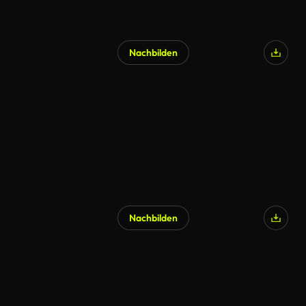
Nachbilden
Nachbilden