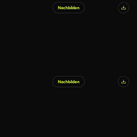
Nachbilden
Nachbilden