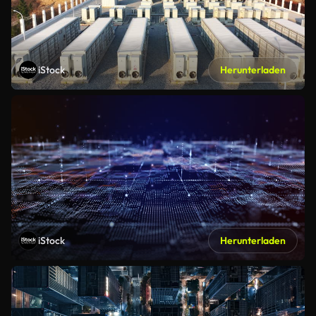
iStock
Herunterladen
iStock
Herunterladen