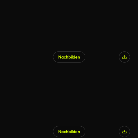
Nachbilden
Nachbilden