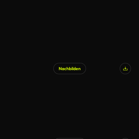
Nachbilden