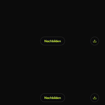
Nachbilden
Nachbilden