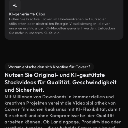
KI-generierte Clips
Füllen Sie kreative Lücken im Handumdrehen mit surrealen,
stilisierten oder abstrakten Energie-Visualisierungen, die von
unseren erstklassigen KI-Modellen generiert werden. Entdecken
Sie mehr in unserem KI-Studio.
Warum entscheiden sich Kreative für Coverr?
Nutzen Sie Original- und KI-gestützte
Stockvideos für Qualität, Geschwindigkeit
und Sicherheit.
Mit Millionen von Downloads in kommerziellen und
kreativen Projekten vereint die Videobibliothek von
Coverr filmischen Realismus mit KI-Flexibilität, damit
Sie schnell und ohne Kompromisse bei der Qualität
arbeiten können. Ob Landingpage, Produktvideo oder