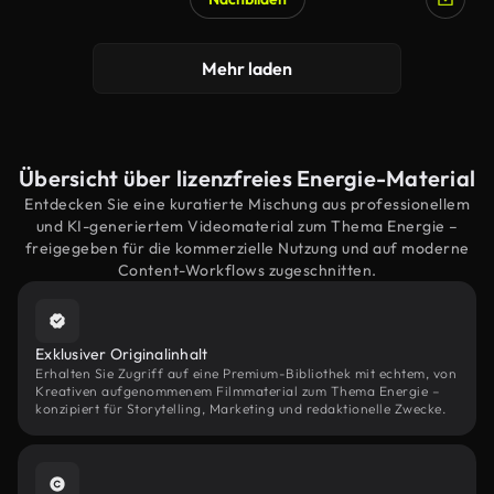
Mehr laden
Übersicht über lizenzfreies Energie-Material
Entdecken Sie eine kuratierte Mischung aus professionellem
und KI-generiertem Videomaterial zum Thema Energie –
freigegeben für die kommerzielle Nutzung und auf moderne
Content-Workflows zugeschnitten.
Exklusiver Originalinhalt
Erhalten Sie Zugriff auf eine Premium-Bibliothek mit echtem, von
Kreativen aufgenommenem Filmmaterial zum Thema Energie –
konzipiert für Storytelling, Marketing und redaktionelle Zwecke.