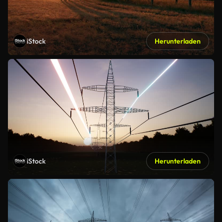
iStock
Herunterladen
iStock
Herunterladen