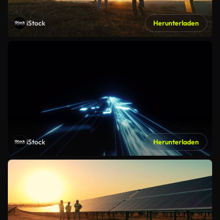
iStock
Herunterladen
iStock
Herunterladen