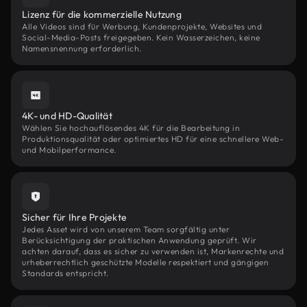
Lizenz für die kommerzielle Nutzung
Alle Videos sind für Werbung, Kundenprojekte, Websites und
Social-Media-Posts freigegeben. Kein Wasserzeichen, keine
Namensnennung erforderlich.
4K- und HD-Qualität
Wählen Sie hochauflösendes 4K für die Bearbeitung in
Produktionsqualität oder optimiertes HD für eine schnellere Web-
und Mobilperformance.
Sicher für Ihre Projekte
Jedes Asset wird von unserem Team sorgfältig unter
Berücksichtigung der praktischen Anwendung geprüft. Wir
achten darauf, dass es sicher zu verwenden ist, Markenrechte und
urheberrechtlich geschützte Modelle respektiert und gängigen
Standards entspricht.