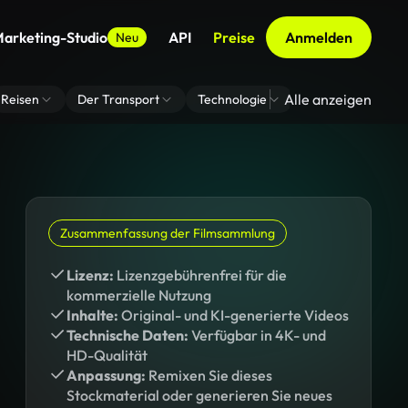
arketing-Studio
API
Preise
Anmelden
Neu
Alle anzeigen
Reisen
Der Transport
Technologie
Zoom Virtuelle H
Zusammenfassung der Filmsammlung
Lizenz:
Lizenzgebührenfrei für die
kommerzielle Nutzung
Inhalte:
Original- und KI-generierte Videos
Technische Daten:
Verfügbar in 4K- und
HD-Qualität
Anpassung:
Remixen Sie dieses
Stockmaterial oder generieren Sie neues