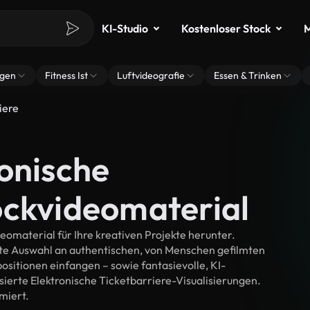
KI-Studio
Kostenloser Stock
M
ngen
Fitness Ist
Luftvideografie
Essen & Trinken
iere
onische
ockvideomaterial
omaterial für Ihre kreativen Projekte herunter.
lte Auswahl an authentischen, von Menschen gefilmten
itionen einfangen – sowie fantasievolle, KI-
isierte Elektronische Ticketbarriere-Visualisierungen.
imiert.