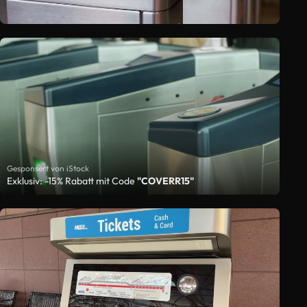
Gesponsert von iStock
Exklusiv: -15% Rabatt mit Code
"COVERR15"