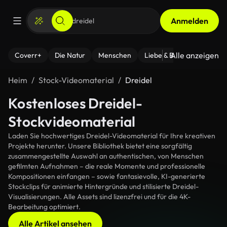
Anmelden
Alle anzeigen
Coverr+
Die Natur
Menschen
Liebe & Beziehungen
F
Heim
Stock-Videomaterial
Dreidel
Kostenloses Dreidel-
Stockvideomaterial
Laden Sie hochwertiges Dreidel-Videomaterial für Ihre kreativen
Projekte herunter. Unsere Bibliothek bietet eine sorgfältig
zusammengestellte Auswahl an authentischen, von Menschen
gefilmten Aufnahmen – die reale Momente und professionelle
Kompositionen einfangen – sowie fantasievolle, KI-generierte
Stockclips für animierte Hintergründe und stilisierte Dreidel-
Visualisierungen. Alle Assets sind lizenzfrei und für die 4K-
Bearbeitung optimiert.
Alle Artikel ansehen