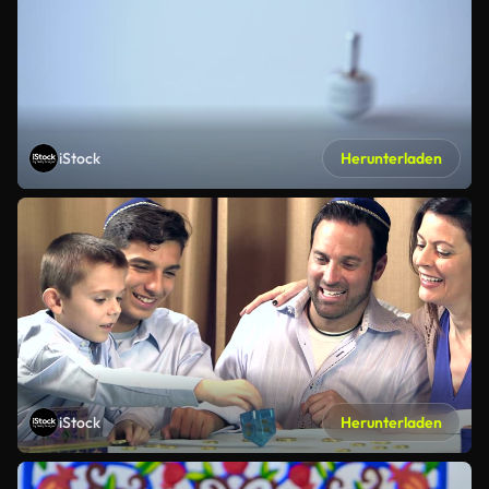
iStock
Herunterladen
iStock
Herunterladen