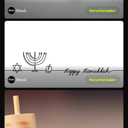
iStock
Herunterladen
iStock
Herunterladen