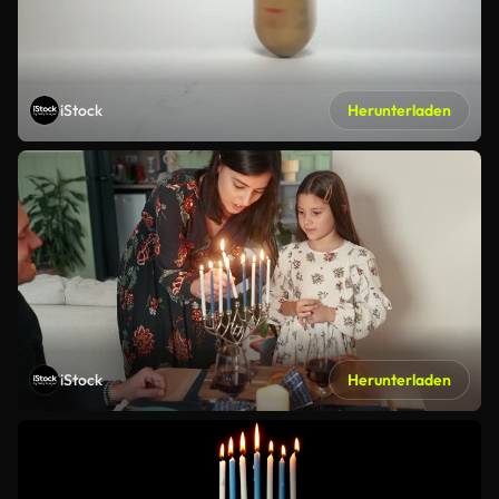
iStock
Herunterladen
iStock
Herunterladen