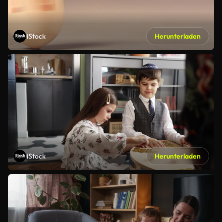
iStock
Herunterladen
iStock
Herunterladen