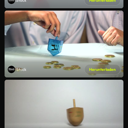
iStock
Herunterladen
iStock
Herunterladen