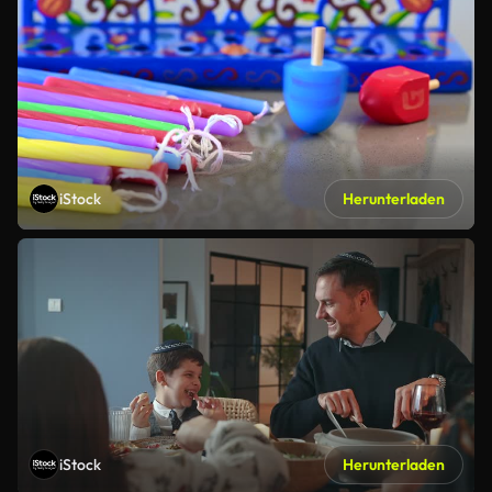
iStock
Herunterladen
iStock
Herunterladen