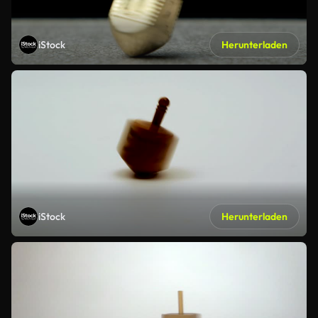
iStock
Herunterladen
iStock
Herunterladen