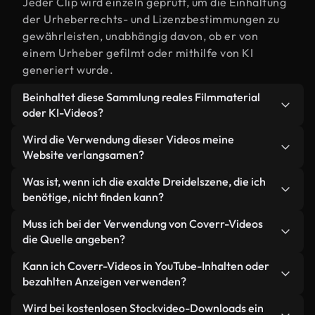
Jeder Clip wird einzeln geprüft, um die Einhaltung
der Urheberrechts- und Lizenzbestimmungen zu
gewährleisten, unabhängig davon, ob er von
einem Urheber gefilmt oder mithilfe von KI
generiert wurde.
Beinhaltet diese Sammlung reales Filmmaterial
oder KI-Videos?
Beides. Es handelt sich um eine Hybridbibliothek
Wird die Verwendung dieser Videos meine
aus realen, von Menschen aufgenommenen
Website verlangsamen?
Filmaufnahmen zum Thema Dreidel und KI-
Nicht, wenn Sie unsere optimierten Versionen
Was ist, wenn ich die exakte Dreidelszene, die ich
generierten Videos. Jedes Video ist eindeutig
wählen. Wir bieten schlanke, webfähige Formate,
benötige, nicht finden kann?
beschriftet, sodass Sie immer wissen, was Sie
die für die Hintergrundverarbeitung entwickelt
verwenden.
Mit Coverr AI Studio erstellen Sie im
Muss ich bei der Verwendung von Coverr-Videos
wurden – so bleibt die Qualität hoch, während
Handumdrehen ein solches Video. Beschreiben Sie
die Quelle angeben?
gleichzeitig die Ladezeiten minimiert und
einfach die Szene – zum Beispiel "Dreidel bei
Kennzahlen wie LCP verbessert werden.
Eine Namensnennung ist nicht erforderlich. Alle
Kann ich Coverr-Videos in YouTube-Inhalten oder
Sonnenuntergang" – und das Studio generiert
Videos in unserer Stockbibliothek sind lizenzfrei
bezahlten Anzeigen verwenden?
innerhalb von Sekunden ein individuelles Video für
und können ohne Nennung des Urhebers
Sie, das unseren Lizenzbestimmungen entspricht.
Ja. Sämtliches Stockmaterial von Coverr darf in
Wird bei kostenlosen Stockvideo-Downloads ein
verwendet werden – wir freuen uns aber immer