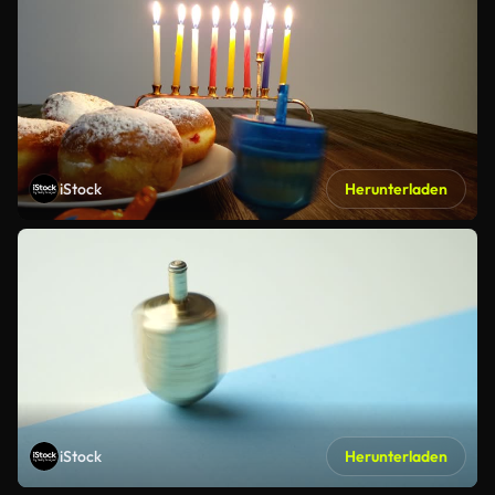
iStock
Herunterladen
iStock
Herunterladen