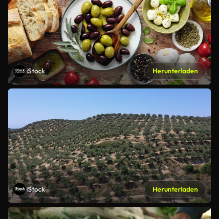
iStock
Herunterladen
iStock
Herunterladen