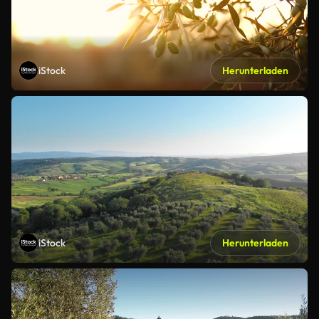
iStock
Herunterladen
iStock
Herunterladen