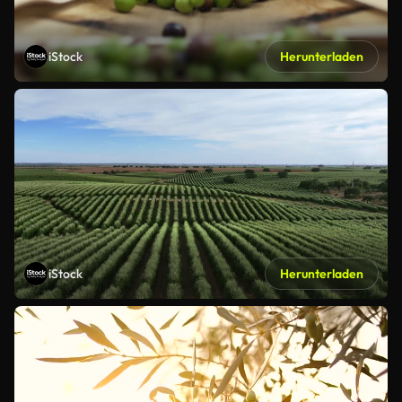
iStock
Herunterladen
iStock
Herunterladen