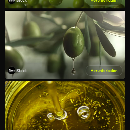
iStock
Herunterladen
iStock
Herunterladen