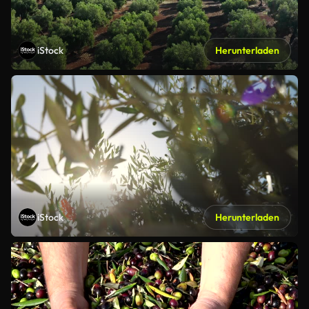
iStock
Herunterladen
iStock
Herunterladen