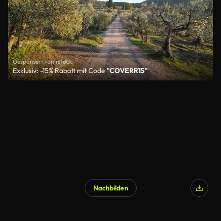
Gesponsert von iStock
Exklusiv: -15% Rabatt mit Code
"COVERR15"
Nachbilden