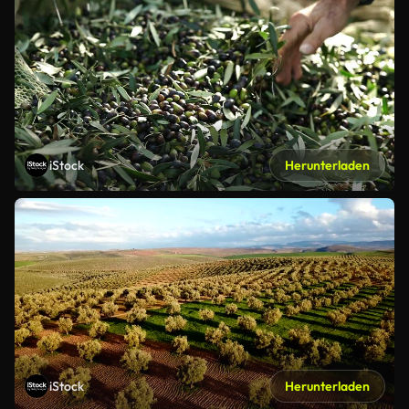
iStock
Herunterladen
iStock
Herunterladen