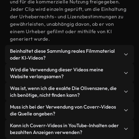
und für die kommerzielle Nutzung freigegeben.
Jeder Clip wird einzeln geprüft, um die Einhaltung
der Urheberrechts- und Lizenzbestimmungen zu
gewährleisten, unabhängig davon, ob er von
einem Urheber gefilmt oder mithilfe von KI
generiert wurde.
Beinhaltet diese Sammlung reales Filmmaterial
oder KI-Videos?
Beides. Es handelt sich um eine Hybridbibliothek
Wird die Verwendung dieser Videos meine
aus realen, von Menschen aufgenommenen
Website verlangsamen?
Filmaufnahmen zum Thema Die Oliven und KI-
Nicht, wenn Sie unsere optimierten Versionen
Was ist, wenn ich die exakte Die Olivenszene, die
generierten Videos. Jedes Video ist eindeutig
wählen. Wir bieten schlanke, webfähige Formate,
ich benötige, nicht finden kann?
beschriftet, sodass Sie immer wissen, was Sie
die für die Hintergrundverarbeitung entwickelt
verwenden.
Mit Coverr AI Studio erstellen Sie im
Muss ich bei der Verwendung von Coverr-Videos
wurden – so bleibt die Qualität hoch, während
Handumdrehen ein solches Video. Beschreiben Sie
die Quelle angeben?
gleichzeitig die Ladezeiten minimiert und
einfach die Szene – zum Beispiel "Die Oliven bei
Kennzahlen wie LCP verbessert werden.
Eine Namensnennung ist nicht erforderlich. Alle
Kann ich Coverr-Videos in YouTube-Inhalten oder
Sonnenuntergang" – und das Studio generiert
Videos in unserer Stockbibliothek sind lizenzfrei
bezahlten Anzeigen verwenden?
innerhalb von Sekunden ein individuelles Video für
und können ohne Nennung des Urhebers