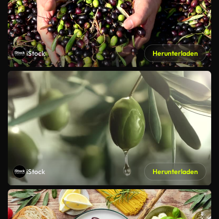
iStock
Herunterladen
iStock
Herunterladen