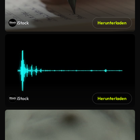
iStock
Herunterladen
iStock
Herunterladen