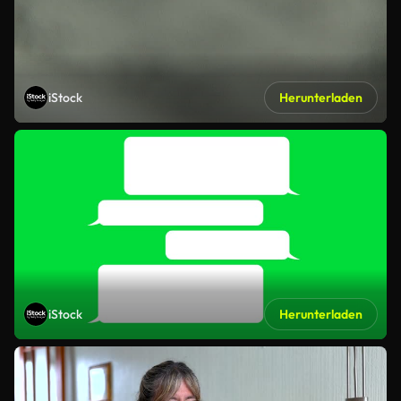
iStock
Herunterladen
iStock
Herunterladen