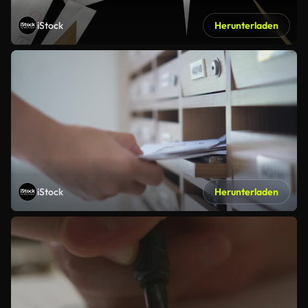
iStock
Herunterladen
iStock
Herunterladen