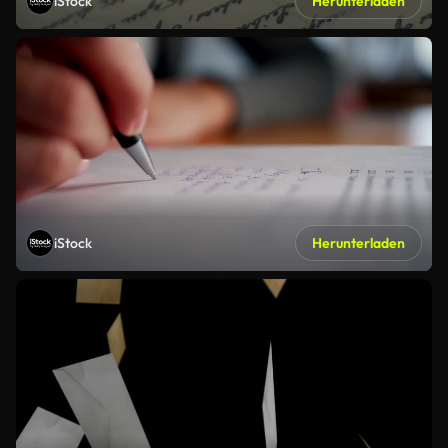
iStock
Herunterladen
iStock
Herunterladen