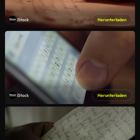
iStock
Herunterladen
iStock
Herunterladen