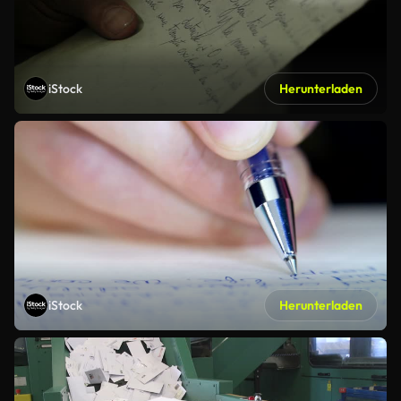
iStock
Herunterladen
iStock
Herunterladen