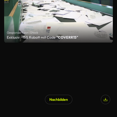
Gesponsert von iStock
Exklusiv: -15% Rabatt mit Code
"COVERR15"
Nachbilden