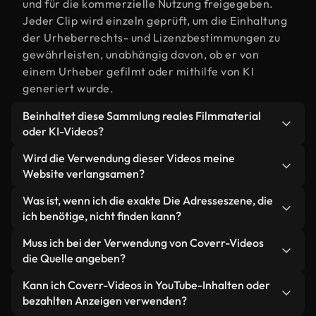
und für die kommerzielle Nutzung freigegeben.
Jeder Clip wird einzeln geprüft, um die Einhaltung
der Urheberrechts- und Lizenzbestimmungen zu
gewährleisten, unabhängig davon, ob er von
einem Urheber gefilmt oder mithilfe von KI
generiert wurde.
Beinhaltet diese Sammlung reales Filmmaterial
oder KI-Videos?
Beides. Es handelt sich um eine Hybridbibliothek
Wird die Verwendung dieser Videos meine
aus realen, von Menschen aufgenommenen
Website verlangsamen?
Filmaufnahmen zum Thema Die Adresse und KI-
Nicht, wenn Sie unsere optimierten Versionen
Was ist, wenn ich die exakte Die Adresseszene, die
generierten Videos. Jedes Video ist eindeutig
wählen. Wir bieten schlanke, webfähige Formate,
ich benötige, nicht finden kann?
beschriftet, sodass Sie immer wissen, was Sie
die für die Hintergrundverarbeitung entwickelt
verwenden.
Mit Coverr AI Studio erstellen Sie im
Muss ich bei der Verwendung von Coverr-Videos
wurden – so bleibt die Qualität hoch, während
Handumdrehen ein solches Video. Beschreiben Sie
die Quelle angeben?
gleichzeitig die Ladezeiten minimiert und
einfach die Szene – zum Beispiel "Die Adresse bei
Kennzahlen wie LCP verbessert werden.
Eine Namensnennung ist nicht erforderlich. Alle
Kann ich Coverr-Videos in YouTube-Inhalten oder
Sonnenuntergang" – und das Studio generiert
Videos in unserer Stockbibliothek sind lizenzfrei
bezahlten Anzeigen verwenden?
innerhalb von Sekunden ein individuelles Video für
und können ohne Nennung des Urhebers