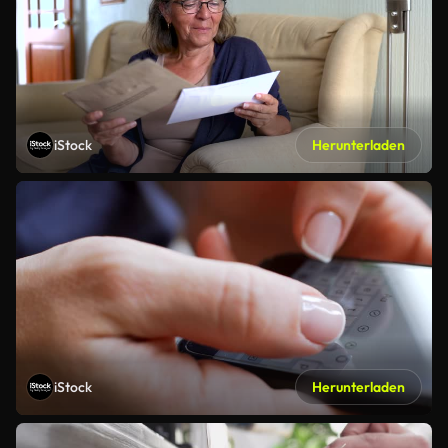
iStock
Herunterladen
iStock
Herunterladen