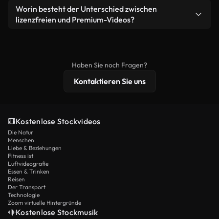
weiterverbreiten.
Ja. Sie dürfen unsere Videos gerne kürzen,
Worin besteht der Unterschied zwischen
Videomaterial.
bearbeiten oder neu zusammenstellen. Achten Sie
lizenzfreien und Premium-Videos?
nur darauf, dass das Endprodukt unserer Lizenz
Lizenzfreie Videos beinhalten kommerzielle
entspricht und nicht als ungeschnittenes
Nutzungsrechte, während Premium-Inhalte
Stockmaterial weiterverbreitet wird.
exklusives Filmmaterial, 4K-Auflösung und
Haben Sie noch Fragen?
erweiterten Lizenzschutz bieten.
Kontaktieren Sie uns
Kostenlose Stockvideos
Die Natur
Menschen
Liebe & Beziehungen
Fitness ist
Luftvideografie
Essen & Trinken
Reisen
Der Transport
Technologie
Zoom virtuelle Hintergründe
Kostenlose Stockmusik