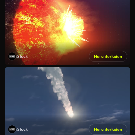
iStock
Herunterladen
iStock
Herunterladen