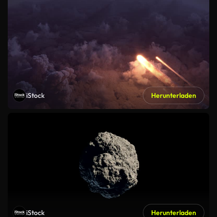
iStock
Herunterladen
iStock
Herunterladen