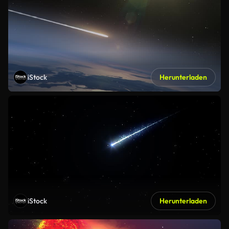
iStock
Herunterladen
iStock
Herunterladen