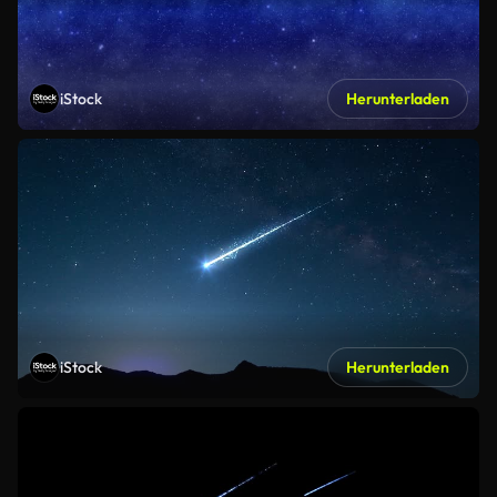
iStock
Herunterladen
iStock
Herunterladen