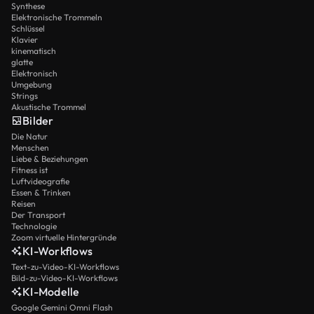
Synthese
Elektronische Trommeln
Schlüssel
Klavier
kinematisch
glatte
Elektronisch
Umgebung
Strings
Akustische Trommel
Bilder
Die Natur
Menschen
Liebe & Beziehungen
Fitness ist
Luftvideografie
Essen & Trinken
Reisen
Der Transport
Technologie
Zoom virtuelle Hintergründe
KI-Workflows
Text-zu-Video-KI-Workflows
Bild-zu-Video-KI-Workflows
KI-Modelle
Google Gemini Omni Flash