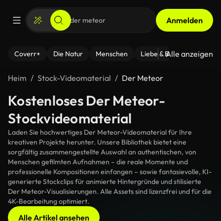
Anmelden
Alle anzeigen
Coverr+
Die Natur
Menschen
Liebe & Beziehungen
F
Heim
Stock-Videomaterial
Der Meteor
Kostenloses Der Meteor-
Stockvideomaterial
Laden Sie hochwertiges Der Meteor-Videomaterial für Ihre
kreativen Projekte herunter. Unsere Bibliothek bietet eine
sorgfältig zusammengestellte Auswahl an authentischen, von
Menschen gefilmten Aufnahmen – die reale Momente und
professionelle Kompositionen einfangen – sowie fantasievolle, KI-
generierte Stockclips für animierte Hintergründe und stilisierte
Der Meteor-Visualisierungen. Alle Assets sind lizenzfrei und für die
4K-Bearbeitung optimiert.
Alle Artikel ansehen