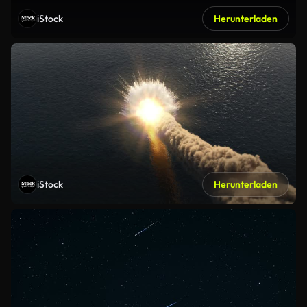
iStock
Herunterladen
iStock
Herunterladen