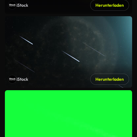
iStock
Herunterladen
iStock
Herunterladen