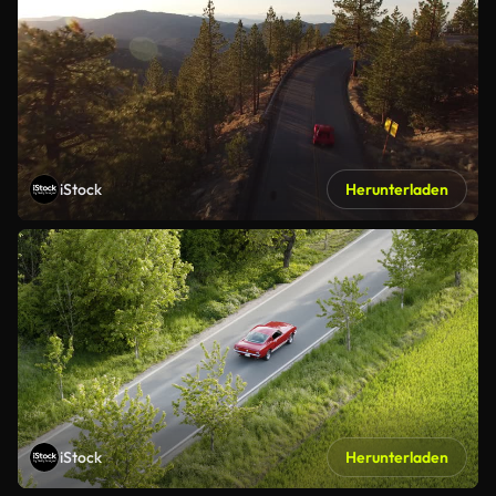
iStock
Herunterladen
iStock
Herunterladen