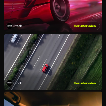
iStock
Herunterladen
iStock
Herunterladen