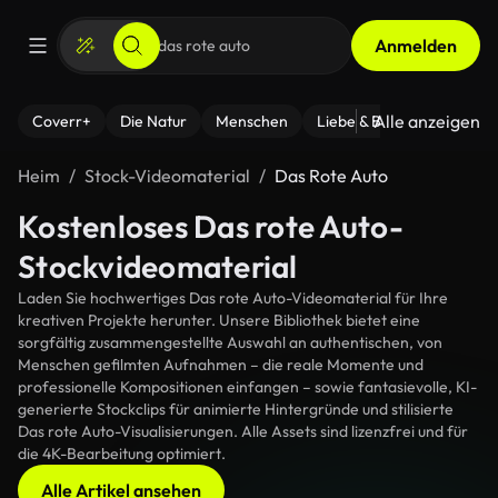
Anmelden
Alle anzeigen
Coverr+
Die Natur
Menschen
Liebe & Beziehungen
F
Heim
Stock-Videomaterial
Das Rote Auto
Kostenloses Das rote Auto-
Stockvideomaterial
Laden Sie hochwertiges Das rote Auto-Videomaterial für Ihre
kreativen Projekte herunter. Unsere Bibliothek bietet eine
sorgfältig zusammengestellte Auswahl an authentischen, von
Menschen gefilmten Aufnahmen – die reale Momente und
professionelle Kompositionen einfangen – sowie fantasievolle, KI-
generierte Stockclips für animierte Hintergründe und stilisierte
Das rote Auto-Visualisierungen. Alle Assets sind lizenzfrei und für
die 4K-Bearbeitung optimiert.
Alle Artikel ansehen