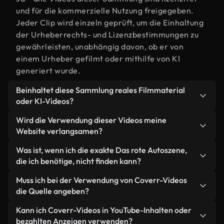
und für die kommerzielle Nutzung freigegeben.
Jeder Clip wird einzeln geprüft, um die Einhaltung
der Urheberrechts- und Lizenzbestimmungen zu
gewährleisten, unabhängig davon, ob er von
einem Urheber gefilmt oder mithilfe von KI
generiert wurde.
Beinhaltet diese Sammlung reales Filmmaterial
oder KI-Videos?
Beides. Es handelt sich um eine Hybridbibliothek
Wird die Verwendung dieser Videos meine
aus realen, von Menschen aufgenommenen
Website verlangsamen?
Filmaufnahmen zum Thema Das rote Auto und KI-
Nicht, wenn Sie unsere optimierten Versionen
Was ist, wenn ich die exakte Das rote Autoszene,
generierten Videos. Jedes Video ist eindeutig
wählen. Wir bieten schlanke, webfähige Formate,
die ich benötige, nicht finden kann?
beschriftet, sodass Sie immer wissen, was Sie
die für die Hintergrundverarbeitung entwickelt
verwenden.
Mit Coverr AI Studio erstellen Sie im
Muss ich bei der Verwendung von Coverr-Videos
wurden – so bleibt die Qualität hoch, während
Handumdrehen ein solches Video. Beschreiben Sie
die Quelle angeben?
gleichzeitig die Ladezeiten minimiert und
einfach die Szene – zum Beispiel "Das rote Auto
Kennzahlen wie LCP verbessert werden.
Eine Namensnennung ist nicht erforderlich. Alle
Kann ich Coverr-Videos in YouTube-Inhalten oder
bei Sonnenuntergang" – und das Studio generiert
Videos in unserer Stockbibliothek sind lizenzfrei
bezahlten Anzeigen verwenden?