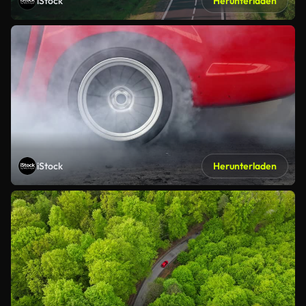
iStock
Herunterladen
iStock
Herunterladen