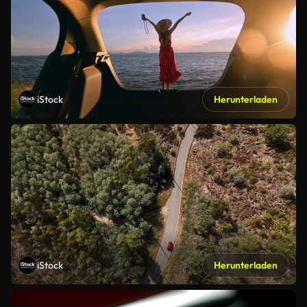
iStock
Herunterladen
iStock
Herunterladen