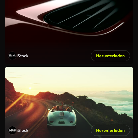
iStock
Herunterladen
iStock
Herunterladen