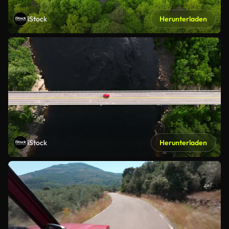
iStock
Herunterladen
iStock
Herunterladen