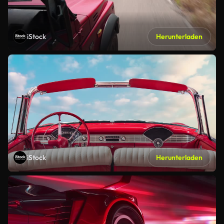
iStock
Herunterladen
iStock
Herunterladen