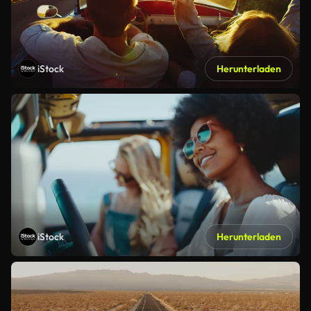
iStock
Herunterladen
iStock
Herunterladen