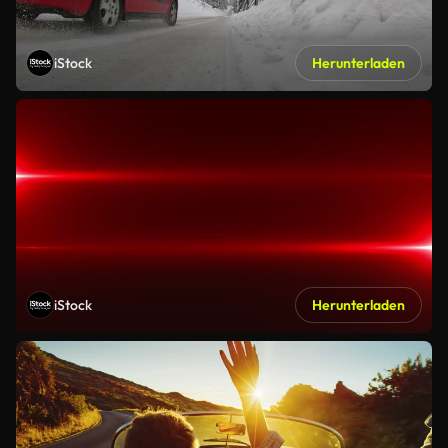
iStock
Herunterladen
iStock
Herunterladen