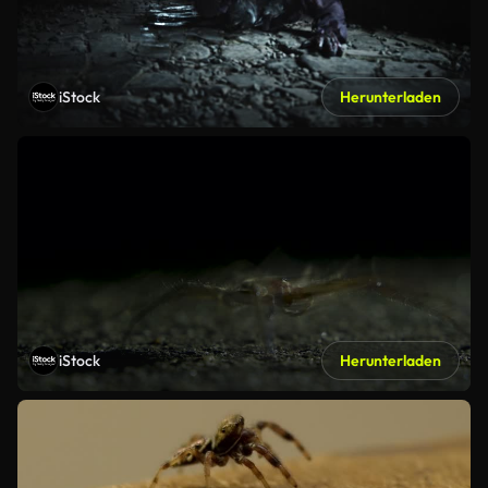
iStock
Herunterladen
iStock
Herunterladen