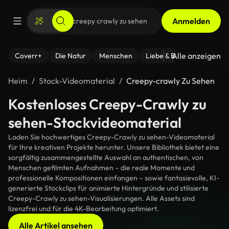
Anmelden
Alle anzeigen
Coverr+
Die Natur
Menschen
Liebe & Beziehungen
F
Heim
Stock-Videomaterial
Creepy-crawly Zu Sehen
Kostenloses Creepy-Crawly zu
sehen-Stockvideomaterial
Laden Sie hochwertiges Creepy-Crawly zu sehen-Videomaterial
für Ihre kreativen Projekte herunter. Unsere Bibliothek bietet eine
sorgfältig zusammengestellte Auswahl an authentischen, von
Menschen gefilmten Aufnahmen – die reale Momente und
professionelle Kompositionen einfangen – sowie fantasievolle, KI-
generierte Stockclips für animierte Hintergründe und stilisierte
Creepy-Crawly zu sehen-Visualisierungen. Alle Assets sind
lizenzfrei und für die 4K-Bearbeitung optimiert.
Alle Artikel ansehen