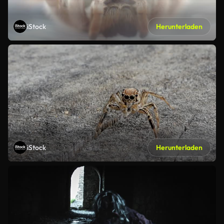
iStock
Herunterladen
iStock
Herunterladen