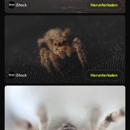
iStock
Herunterladen
iStock
Herunterladen