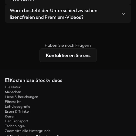
eigenständiges Produkt weiterverkaufen oder
Sie erhalten sauberes, sofort einsatzbereites
weiterverbreiten.
Ja. Sie dürfen unsere Videos gerne kürzen,
Worin besteht der Unterschied zwischen
Videomaterial.
bearbeiten oder neu zusammenstellen. Achten Sie
lizenzfreien und Premium-Videos?
nur darauf, dass das Endprodukt unserer Lizenz
Lizenzfreie Videos beinhalten kommerzielle
entspricht und nicht als ungeschnittenes
Nutzungsrechte, während Premium-Inhalte
Stockmaterial weiterverbreitet wird.
exklusives Filmmaterial, 4K-Auflösung und
Haben Sie noch Fragen?
erweiterten Lizenzschutz bieten.
Kontaktieren Sie uns
Kostenlose Stockvideos
Die Natur
Menschen
Liebe & Beziehungen
Fitness ist
Luftvideografie
Essen & Trinken
Reisen
Der Transport
Technologie
Zoom virtuelle Hintergründe