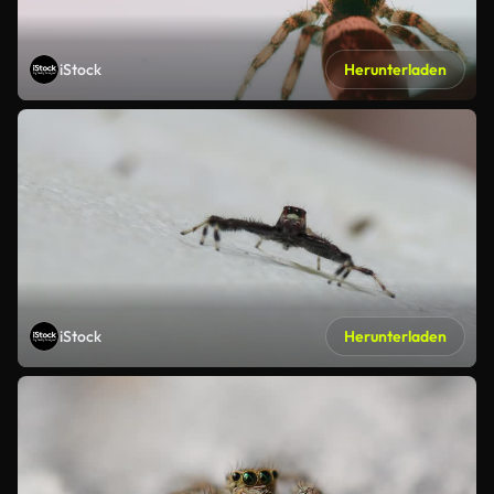
iStock
Herunterladen
iStock
Herunterladen