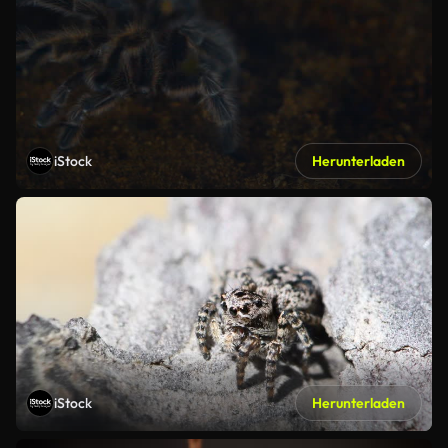
iStock
Herunterladen
iStock
Herunterladen