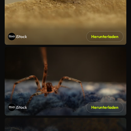
iStock
Herunterladen
iStock
Herunterladen