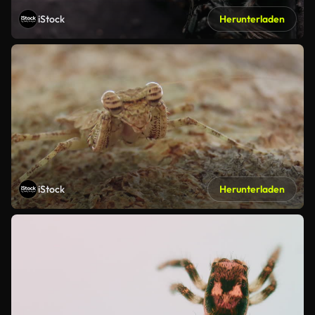
iStock
Herunterladen
iStock
Herunterladen