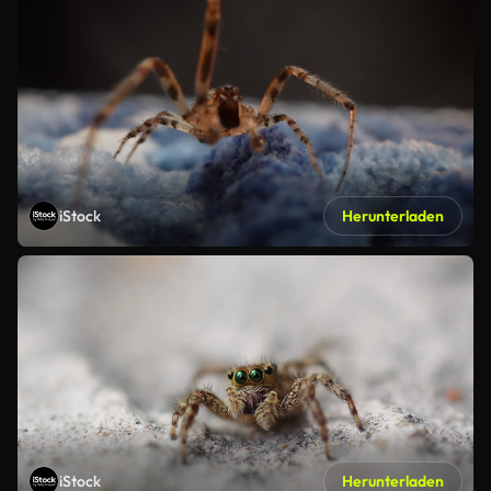
iStock
Herunterladen
iStock
Herunterladen