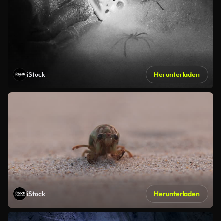
iStock
Herunterladen
iStock
Herunterladen