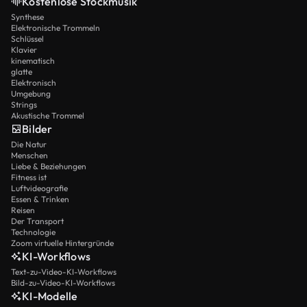
Kostenlose Stockmusik
Synthese
Elektronische Trommeln
Schlüssel
Klavier
kinematisch
glatte
Elektronisch
Umgebung
Strings
Akustische Trommel
Bilder
Die Natur
Menschen
Liebe & Beziehungen
Fitness ist
Luftvideografie
Essen & Trinken
Reisen
Der Transport
Technologie
Zoom virtuelle Hintergründe
KI-Workflows
Text-zu-Video-KI-Workflows
Bild-zu-Video-KI-Workflows
KI-Modelle