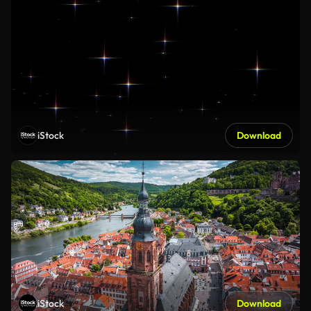
iStock
Download
iStock
Download