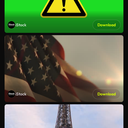
iStock
Download
iStock
Download