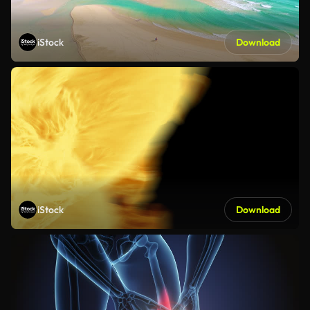
iStock
Download
iStock
Download