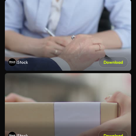
iStock
Download
iStock
Download