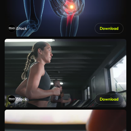
iStock
Download
iStock
Download