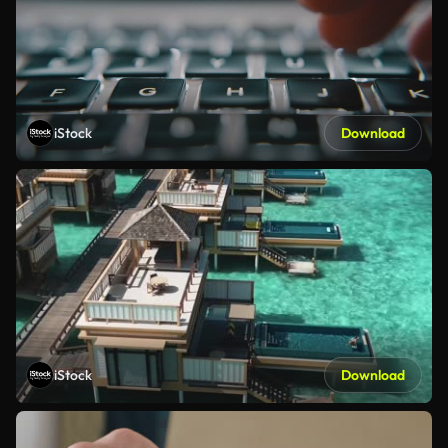
iStock
Download
iStock
Download