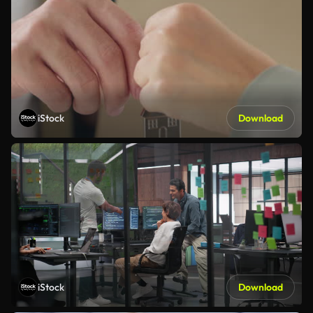
iStock
Download
iStock
Download