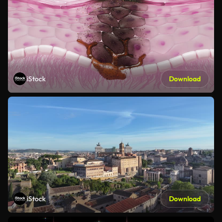
iStock
Download
iStock
Download