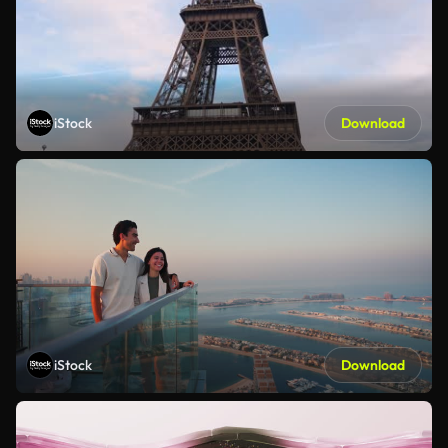
iStock
Download
iStock
Download