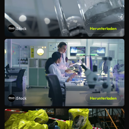
iStock
Herunterladen
iStock
Herunterladen