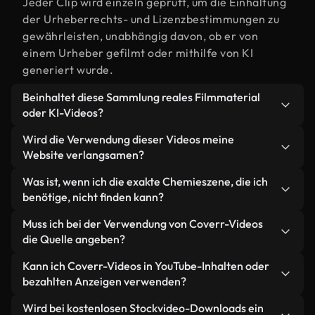
Jeder Clip wird einzeln geprüft, um die Einhaltung
der Urheberrechts- und Lizenzbestimmungen zu
gewährleisten, unabhängig davon, ob er von
einem Urheber gefilmt oder mithilfe von KI
generiert wurde.
Beinhaltet diese Sammlung reales Filmmaterial
oder KI-Videos?
Beides. Es handelt sich um eine Hybridbibliothek
Wird die Verwendung dieser Videos meine
aus realen, von Menschen aufgenommenen
Website verlangsamen?
Filmaufnahmen zum Thema Chemie und KI-
Nicht, wenn Sie unsere optimierten Versionen
Was ist, wenn ich die exakte Chemieszene, die ich
generierten Videos. Jedes Video ist eindeutig
wählen. Wir bieten schlanke, webfähige Formate,
benötige, nicht finden kann?
beschriftet, sodass Sie immer wissen, was Sie
die für die Hintergrundverarbeitung entwickelt
verwenden.
Mit Coverr AI Studio erstellen Sie im
Muss ich bei der Verwendung von Coverr-Videos
wurden – so bleibt die Qualität hoch, während
Handumdrehen ein solches Video. Beschreiben Sie
die Quelle angeben?
gleichzeitig die Ladezeiten minimiert und
einfach die Szene – zum Beispiel "Chemie bei
Kennzahlen wie LCP verbessert werden.
Eine Namensnennung ist nicht erforderlich. Alle
Kann ich Coverr-Videos in YouTube-Inhalten oder
Sonnenuntergang" – und das Studio generiert
Videos in unserer Stockbibliothek sind lizenzfrei
bezahlten Anzeigen verwenden?
innerhalb von Sekunden ein individuelles Video für
und können ohne Nennung des Urhebers
Sie, das unseren Lizenzbestimmungen entspricht.
Ja. Sämtliches Stockmaterial von Coverr darf in
Wird bei kostenlosen Stockvideo-Downloads ein
verwendet werden – wir freuen uns aber immer