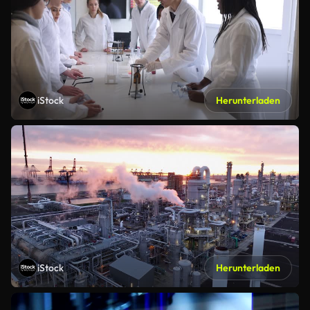
iStock
Herunterladen
iStock
Herunterladen