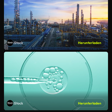
iStock
Herunterladen
iStock
Herunterladen