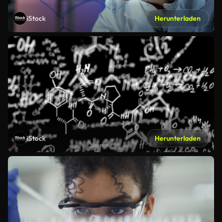
iStock
Herunterladen
iStock
Herunterladen