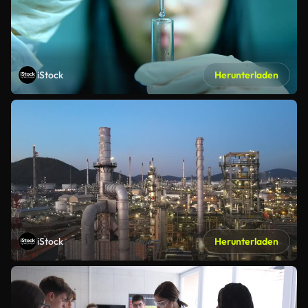
iStock
Herunterladen
iStock
Herunterladen