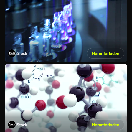
iStock
Herunterladen
iStock
Herunterladen