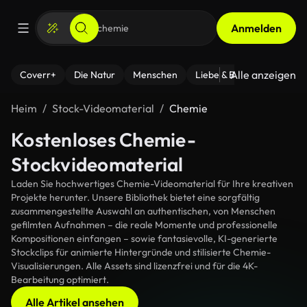
Anmelden
Alle anzeigen
Coverr+
Die Natur
Menschen
Liebe & Beziehungen
F
Heim
Stock-Videomaterial
Chemie
Kostenloses Chemie-
Stockvideomaterial
Laden Sie hochwertiges Chemie-Videomaterial für Ihre kreativen
Projekte herunter. Unsere Bibliothek bietet eine sorgfältig
zusammengestellte Auswahl an authentischen, von Menschen
gefilmten Aufnahmen – die reale Momente und professionelle
Kompositionen einfangen – sowie fantasievolle, KI-generierte
Stockclips für animierte Hintergründe und stilisierte Chemie-
Visualisierungen. Alle Assets sind lizenzfrei und für die 4K-
Bearbeitung optimiert.
Alle Artikel ansehen