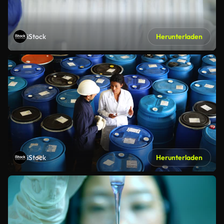
iStock
Herunterladen
iStock
Herunterladen