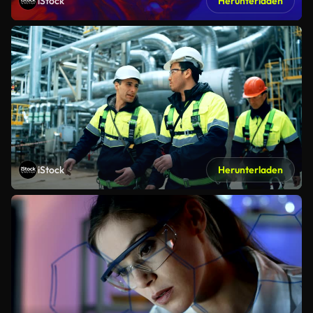
iStock
Herunterladen
iStock
Herunterladen