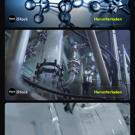
iStock
Herunterladen
iStock
Herunterladen